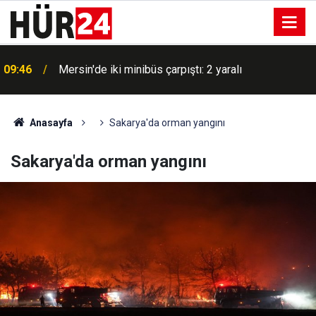
09:46
Mersin'de iki minibüs çarpıştı: 2 yaralı
Soğan yüklü tırdan 150 kilo metamfetamin çıktı: 2
09:42
gözaltı
Anasayfa
Sakarya'da orman yangını
Sakarya'da orman yangını