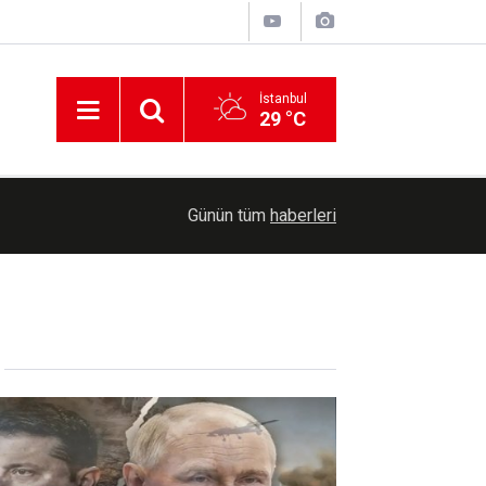
İstanbul
29 °C
15:04
Küba'da elektrik krizi derinleşiyor: Talebin yalnız
Günün tüm
haberleri