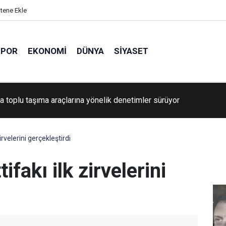
itene Ekle
SPOR
EKONOMI
DÜNYA
SIYASET
mut Kervanından yetim ve muhtaç ailelere yardım
zirvelerini gerçekleştirdi
tifakı ilk zirvelerini