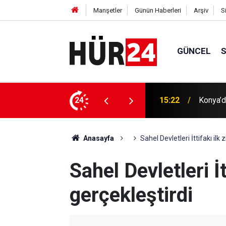
Manşetler
Günün Haberleri
Arşiv
S
GÜNCEL
 yönelik denetimler sürüyor
24
15:16
Konya U
Anasayfa
Sahel Devletleri İttifakı ilk 
Sahel Devletleri İt
gerçekleştirdi