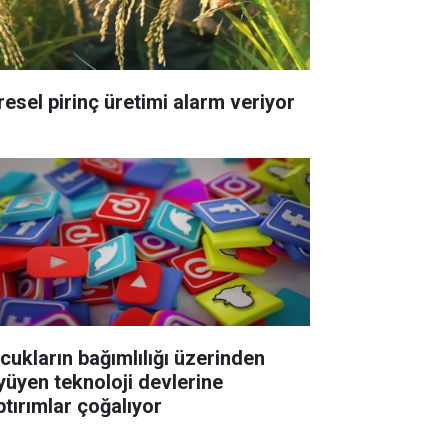
resel pirinç üretimi alarm veriyor
cukların bağımlılığı üzerinden
yüyen teknoloji devlerine
ptırımlar çoğalıyor