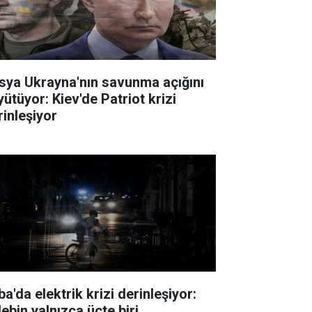
sya Ukrayna'nın savunma açığını
yütüyor: Kiev'de Patriot krizi
rinleşiyor
a'da elektrik krizi derinleşiyor:
ebin yalnızca üçte biri