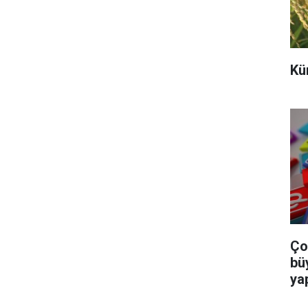
Kü
Ço
bü
ya