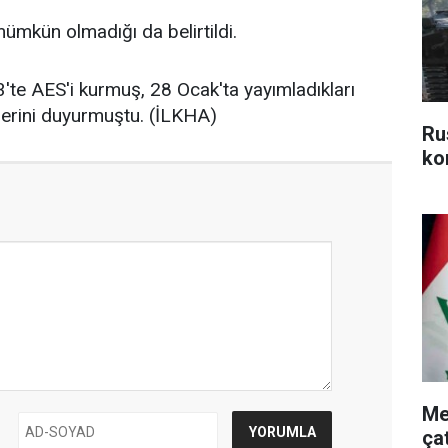
mkün olmadığı da belirtildi.
3'te AES'i kurmuş, 28 Ocak'ta yayımladıkları
lerini duyurmuştu. (İLKHA)
Ru
kon
Me
ça