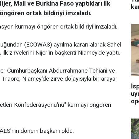
Nijer, Mali ve Burkina Faso yaptıkları ilk
ka
ngören ortak bildiriyi imzaladı.
asyon kurmayı öngören ortak bildiriyi imzaladı.
uluğundan (ECOWAS) ayrılma kararı alarak Sahel
, ilk zirvelerini Nijer'in başkenti Niamey'de yaptı.
ijer Cumhurbaşkanı Abdurrahmane Tchiani ve
raore, Niamey'de zirve dolayısıyla bir araya
İs
uy
op
letleri Konfederasyonu'nu" kurmayı öngören
a AES'nin dönem başkanı oldu.