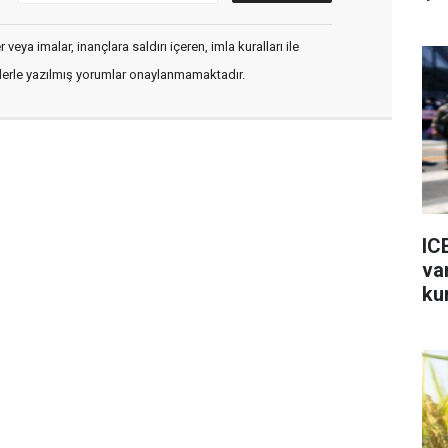
veya imalar, inançlara saldırı içeren, imla kuralları ile
flerle yazılmış yorumlar onaylanmamaktadır.
IC
va
ku