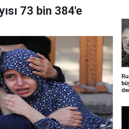
yısı 73 bin 384'e
Ru
bü
de