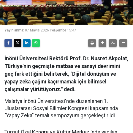
Yayınlanma:
07 Mayıs 2026 Perşembe 15:47
İnönü Üniversitesi Rektörü Prof. Dr. Nusret Akpolat,
Türkiye'nin geçmişte matbaa ve sanayi devrimini
geç fark ettiğini belirterek, "Dijital dönüşüm ve
yapay zeka çağını kaçırmamak için bilimsel
çalışmalar yürütüyoruz." dedi.
Malatya İnönü Üniversitesi'nde düzenlenen 1.
Uluslararası Sosyal Bilimler Kongresi kapsamında
"Yapay Zeka" temalı sempozyum gerçekleştirildi.
Turgut Özal Kongre ve Kültür Merkezi'nde yapılan