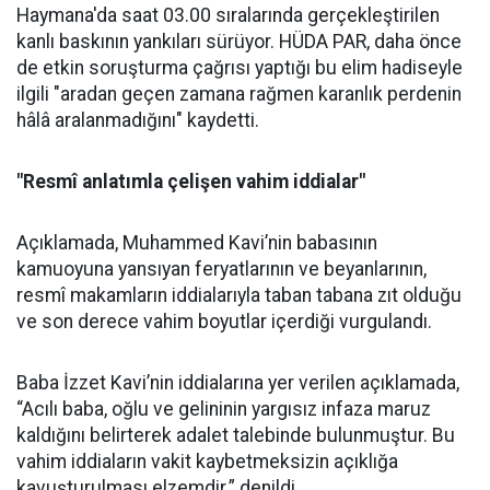
Haymana'da saat 03.00 sıralarında gerçekleştirilen
kanlı baskının yankıları sürüyor. HÜDA PAR, daha önce
de etkin soruşturma çağrısı yaptığı bu elim hadiseyle
ilgili "aradan geçen zamana rağmen karanlık perdenin
hâlâ aralanmadığını" kaydetti.
"Resmî anlatımla çelişen vahim iddialar"
Açıklamada, Muhammed Kavi’nin babasının
kamuoyuna yansıyan feryatlarının ve beyanlarının,
resmî makamların iddialarıyla taban tabana zıt olduğu
ve son derece vahim boyutlar içerdiği vurgulandı.
Baba İzzet Kavi’nin iddialarına yer verilen açıklamada,
“Acılı baba, oğlu ve gelininin yargısız infaza maruz
kaldığını belirterek adalet talebinde bulunmuştur. Bu
vahim iddiaların vakit kaybetmeksizin açıklığa
kavuşturulması elzemdir.” denildi.