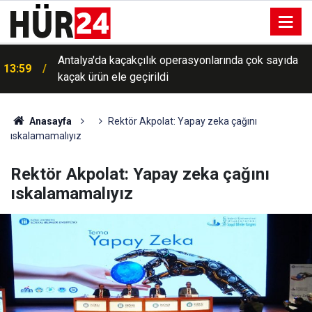
Avrupa kavruluyor: İtalya'da tüm büyük kentler en
13:57
yüksek sıcaklık alarmında
Anasayfa
Rektör Akpolat: Yapay zeka çağını
ıskalamamalıyız
Rektör Akpolat: Yapay zeka çağını
ıskalamamalıyız