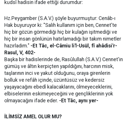
kudsî hadisin ifade ettiği durumdur:
Hz.Peygamber (S.A.V.) şöyle buyurmuştur: Cenâb-ı
Hak buyuruyor ki: "Salih kullanım için ben, Cennet'te
hiç bir gözün görmediği hiç bir kulağın işitmediği ve
hiç bir insan gönlünün hatırlamadığı bir takım nimetler
hazırladım."
-Et Tâc, el-Câmiu li'l-Usül, fî ahâdisi'r-
Rasul, V, 402-
Başka bir hadislerinde de, Rasûlullah (S.A.V.) Cennet'in
gümüş ve âltın kerpiçten yapıldığını, harcının misk,
taşlarının inci ve yakut olduğunu, oraya girenlerin
bolluk ve refâh içinde, üzüntüsüz ve kedersiz
yaşayacağını ebedî kalacaklarını, ölmeyeceklerini,
elbiselerinin eskimeyeceğini ve gençliklerinin yok
olmayacağını ifade eder.
-Et Tâc, aynı yer-
İLİMSİZ AMEL OLUR MU?