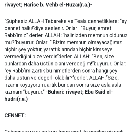
rivayet; Harise b. Vehb el-Huzaı(r.a.)-
“Şüphesiz ALLAH Tebareke ve Teala cennetliklere: “ey
cennet halkı!’’diye seslenir. Onlar : “Buyur, emret
Rabb’imiz‘’ derler. ALLAH :“halinizden memnun oldunuz
mu?’’buyurur. Onlar: “ Bizim memnun olmayacağımız
hiçbir şey yoktur, yarattıklarından hiçbir kimseye
vermediğini bize verdin’’derler. ALLAH: “Ben, size
bunlardan daha üstün olanı vereceğim!’’buyurur. Onlar:
“ey Rabb’imiz,artık bu nimetlerden sonra hangi şey
daha üstün ve değerli olabilir?’’derler. ALLAH:“Size,
rızamı koyuyorum, artık bundan sonra size asla asla
kızmam.’’buyurur.’’
-Buhari: rivayet; Ebu Said el-
hudri(r.a.)-
CENNET:
Cehennem üzerine kurulmuş sırat ile geçilen gizemli