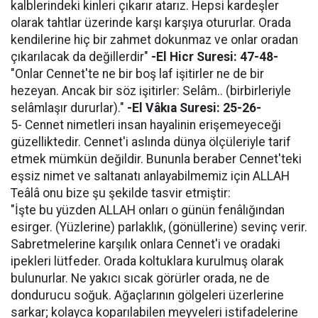
kalblerindeki kinleri çıkarır atarız. Hepsi kardeşler
olarak tahtlar üzerinde karşı karşıya otururlar. Orada
kendilerine hiç bir zahmet dokunmaz ve onlar oradan
çıkarılacak da değillerdir"
-El Hicr Suresi: 47-48-
"Onlar Cennet'te ne bir boş laf işitirler ne de bir
hezeyan. Ancak bir söz işitirler: Selâm.. (birbirleriyle
selâmlaşır dururlar)."
-El Vâkıa Suresi: 25-26-
5- Cennet nimetleri insan hayalinin erişemeyeceği
güzelliktedir. Cennet'i aslında dünya ölçüleriyle tarif
etmek mümkün değildir. Bununla beraber Cennet'teki
eşsiz nimet ve saltanatı anlayabilmemiz için ALLAH
Teâlâ onu bize şu şekilde tasvir etmiştir:
"İşte bu yüzden ALLAH onları o günün fenâlığından
esirger. (Yüzlerine) parlaklık, (gönüllerine) sevinç verir.
Sabretmelerine karşılık onlara Cennet'i ve oradaki
ipekleri lütfeder. Orada koltuklara kurulmuş olarak
bulunurlar. Ne yakıcı sıcak görürler orada, ne de
dondurucu soğuk. Ağaçlarının gölgeleri üzerlerine
sarkar; kolayca koparılabilen meyveleri istifadelerine