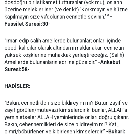
dosdoğru bir istikamet tutturanlar (yok mu); onların
üzerine melekler iner (ve der ki:) ‘Korkmayın ve hüzne
kapılmayın size va’dolunan cennetle sevinin.’ “
-
Fussilet Suresi:30-
“İman edip salih amellerde bulunanlar; onları içinde
ebedi kalıcılar olarak altından ırmaklar akan cennetin
yüksek köşklerine muhakkak yerleştireceğiz. (Salih)
Amellerde bulunanların ecri ne güzeldir.”
-Ankebut
Suresi:58-
HADİSLER:
“Bakın, cennetlikleri size bildireyim mi? Bütün zayıf ve
zayıf görülen/mütevazi kimselerdir ki bunlar, ALLAH’a
yemin etseler ALLAH yeminlerinde onları doğru çıkarır.
Bakın, cehennemlikleri de size bildireyim mi? Katı,
cimri/böbürlenen ve kibirlenen kimselerdir.”
-Buhari: