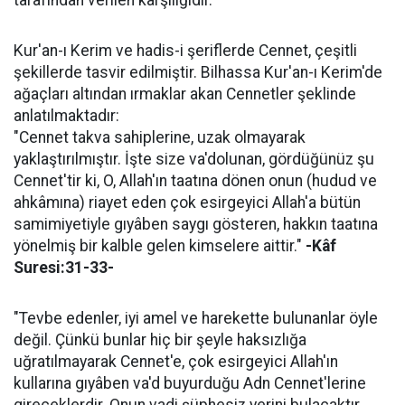
Kur'an-ı Kerim ve hadis-i şeriflerde Cennet, çeşitli
şekillerde tasvir edilmiştir. Bilhassa Kur'an-ı Kerim'de
ağaçları altından ırmaklar akan Cennetler şeklinde
anlatılmaktadır:
"Cennet takva sahiplerine, uzak olmayarak
yaklaştırılmıştır. İşte size va'dolunan, gördüğünüz şu
Cennet'tir ki, O, Allah'ın taatına dönen onun (hudud ve
ahkâmına) riayet eden çok esirgeyici Allah'a bütün
samimiyetiyle gıyâben saygı gösteren, hakkın taatına
yönelmiş bir kalble gelen kimselere aittir."
-Kâf
Suresi:31-33-
"Tevbe edenler, iyi amel ve harekette bulunanlar öyle
değil. Çünkü bunlar hiç bir şeyle haksızlığa
uğratılmayarak Cennet'e, çok esirgeyici Allah'ın
kullarına gıyâben va'd buyurduğu Adn Cennet'lerine
gireceklerdir. Onun vadi şüphesiz yerini bulacaktır.