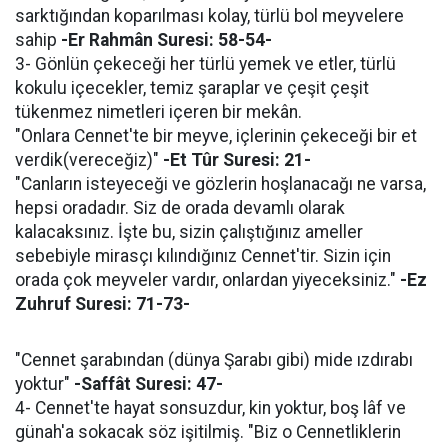
sarktığından koparılması kolay, türlü bol meyvelere
sahip
-Er Rahmân Suresi: 58-54-
3- Gönlün çekeceği her türlü yemek ve etler, türlü
kokulu içecekler, temiz şaraplar ve çeşit çeşit
tükenmez nimetleri içeren bir mekân.
"Onlara Cennet'te bir meyve, içlerinin çekeceği bir et
verdik(vereceğiz)"
-Et Tûr Suresi: 21-
"Canların isteyeceği ve gözlerin hoşlanacağı ne varsa,
hepsi oradadır. Siz de orada devamlı olarak
kalacaksınız. İşte bu, sizin çalıştığınız ameller
sebebiyle mirasçı kılındığınız Cennet'tir. Sizin için
orada çok meyveler vardır, onlardan yiyeceksiniz."
-Ez
Zuhruf Suresi: 71-73-
"Cennet şarabından (dünya Şarabı gibi) mide ızdırabı
yoktur"
-Saffât Suresi: 47-
4- Cennet'te hayat sonsuzdur, kin yoktur, boş lâf ve
günah'a sokacak söz işitilmiş. "Biz o Cennetliklerin