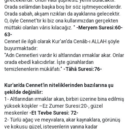
Orada selâmdan başka boş bir söz işitmeyeceklerdir.
Orada sabah, akşam rızıkları da ayaklarına gelecektir.
O, öyle Cennet'tir ki biz ona kullarımızdan gerçekten
müttaki olanları vâris kılacağız. "
-Meryem Suresi:60-
63-
Cennet ile ilgili olarak Kur'an'da Cenâb-ı ALLAH şöyle
buyurmaktadır:
"Adn Cennetleri vardır ki altlarından ırmaklar akar. Onlar
orada ebedî kalıcıdırlar. İşte günahlardan
temizlenenlerin mükâfatı."
-Tâhâ Suresi:76-
Kur'an'da Cennet'in niteliklerinden bazılarına şu
şekilde değinilir:
1- Altlarından ırmaklar akan, birbiri üzerine bina edilmiş
yüksek köşkler –Ez Zumer Suresi:20-, güzel
meskenler
-Et Tevbe Suresi: 72-
2- Türlü ağaç ve meyvalara, akar kaynaklara, görünüş
ve kokusu güzel, isteyenlerin yanına kadar