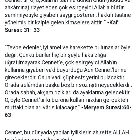
ahkâmına) riayet eden çok esirgeyici Allah'a bütün
samimiyetiyle gıyaben saygı gösteren, hakkın taatine
yönelmiş bir kalple gelen kimselere aittir. "
-Kaf
Suresi: 31–33-
"Tevbe edenler, iyi amel ve harekette bulunanlar öyle
değil. Çünkü bunlar hiç bir şeyle haksızlığa
uğratılmayarak Cennet'e, çok esirgeyici Allah'ın
kullarına gıyaben va'd buyurduğu Adn Cennet'lerine
gireceklerdir. Onun vadi şüphesiz yerini bulacaktır.
Orada selâmdan başka boş bir söz işitmeyeceklerdir.
Orada sabah, akşam rızıkları da ayaklarına gelecektir.
O, öyle Cennet'tir ki biz ona kullarımızdan gerçekten
muttaki olanları vâris kılacağız."
-Meryem Suresi:60-
63-
Cennet, bu dünyada yapılan iyiliklerin ahirette ALLAH
tarafından verilen karşılığıdır.