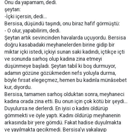
Onu da yapamam, dedi.
şeytan:
-İçki içersin, dedi...
Bersisa, düşündü taşındı, onu biraz hafif görmüştü:
- O olur, yapabilirim, dedi.
Şeytan artık sevincinden havalarda uçuyordu. Bersisa
doğru kasabadaki meyhanelerden birine gidip bir
miktar içki istedi, içkiyi sunan saki kadındı, içtikçe içti
ve sonunda sarhoş olup kadına zina etmeyi
düşünmeye başladı. Şeytan tabiî ki boş durmuyor,
adamın gözüne gözükmeden nefs yoluyla durma,
böyle fırsat elegeçmez, hemen bu kadınla münâsebet
kur, diyordu.
Bersisa, tamamen sarhoş olduktan sonra, meyhaneci
kadına orada zina etti. Bu onun için çok kötü bir şeydi...
Duyulursa ne derlerdi. En iyisi o kadını öldürüp
gömmekti ve öyle yaptı. Kadını öldürüp meyhanenin
arkasında bir yere gömdü. Fakat hadise duyulmakta
ve yayılmakta gecikmedi. Bersisa'yı yakalayıp