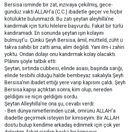
Bersisa isminde bir zat, inzivaya çekilmiş, gece-
gündüz vakti ALLAH'a (C.C.) ibadetle geçer ve hiçbir
kötülükte bulunmazdı. Bu zatı şeytan aleyhilla'ne
kandırmak için türlü hilelere başvurdu. Fakat bir türlü
kandıramadı. En sonunda şeytan işin kolayını
bulmuşt'u. Çünkü Şeyh Bersisa, âmil, mütteld, züht ü
takva sahibi bir zattı ama, alim değildi. Yani ilm-i zahiri
yoktu. Ondan dolayı onu kandırmak kolay olacaktı.
Plânını şöyle tatbik etti:
Şeytan, sırtında cübbesi, elinde asası, başında sarığı,
elinde tesbihi olduğu halde bembeyaz sakalıyla Şeyh
Bersisa'nın ibadet ettiği yere varıp kapısını çaldı. Şeyh
Bersisa kapıyı açtıktan sonra, kim olup, nereden
geldiğini ve niçin geldiğini sordu.
Şeytan Alleyhilla'ne ona şu, cevabı verdi:
- Ben dünya nimetlerinden uzak, ömrünü ALLAH'a
ibadetle geçirmek isteyen bir kimseyim. Bir ALLAH
dostu bulup kendime arkadaş edinmek için çok yer
dolaştım, fakat sizden başka bir kimseye