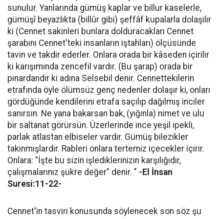
sunulur. Yanlarında gümüş kaplar ve billur kaselerle,
gümüşî beyazlıkta (billûr gibi) şeffâf kupalarla dolaşılır
ki (Cennet sakinleri bunlara dolduracakları Cennet
şarabını Cennet'teki insanların iştahları) ölçüsünde
tavin ve takdir ederler. Onlara orada bir kâseden içirilir
ki karışımında zencefil vardır. (Bu şarap) orada bir
pınardandır ki adına Selsebil denir. Cennettekilerin
etrafında öyle ölümsüz genç nedenler dolaşır ki, onları
gördüğünde kendilerini etrafa saçılıp dağılmış inciler
sanırsın. Ne yana bakarsan bak, (yığınla) nimet ve ulu
bir saltanat görürsün. Üzerlerinde ince yeşil ipekli,
parlak atlastan elbiseler vardır. Gümüş bilezikler
takınmışlardır. Rableri onlara tertemiz içecekler içirir.
Onlara: "İşte bu sizin işlediklerinizin karşılığıdır,
çalışmalarınız şükre değer" denir. "
-El İnsan
Suresi:11-22-
Cennet'in tasviri konusunda söylenecek son söz şu