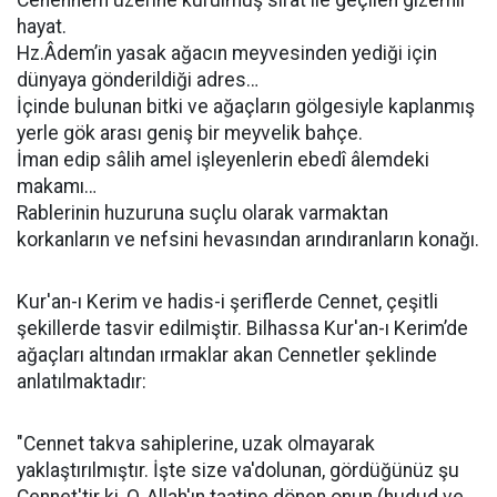
hayat.
Hz.Âdem’in yasak ağacın meyvesinden yediği için
dünyaya gönderildiği adres…
İçinde bulunan bitki ve ağaçların gölgesiyle kaplanmış
yerle gök arası geniş bir meyvelik bahçe.
İman edip sâlih amel işleyenlerin ebedî âlemdeki
makamı…
Rablerinin huzuruna suçlu olarak varmaktan
korkanların ve nefsini hevasından arındıranların konağı.
Kur'an-ı Kerim ve hadis-i şeriflerde Cennet, çeşitli
şekillerde tasvir edilmiştir. Bilhassa Kur'an-ı Kerim’de
ağaçları altından ırmaklar akan Cennetler şeklinde
anlatılmaktadır:
"Cennet takva sahiplerine, uzak olmayarak
yaklaştırılmıştır. İşte size va'dolunan, gördüğünüz şu
Cennet'tir ki, O, Allah'ın taatine dönen onun (hudud ve