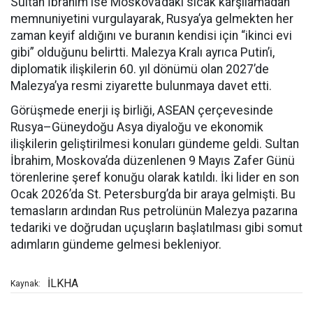
Sultan İbrahim ise Moskova’daki sıcak karşılamadan
memnuniyetini vurgulayarak, Rusya’ya gelmekten her
zaman keyif aldığını ve buranın kendisi için “ikinci evi
gibi” olduğunu belirtti. Malezya Kralı ayrıca Putin’i,
diplomatik ilişkilerin 60. yıl dönümü olan 2027’de
Malezya’ya resmi ziyarette bulunmaya davet etti.
Görüşmede enerji iş birliği, ASEAN çerçevesinde
Rusya–Güneydoğu Asya diyaloğu ve ekonomik
ilişkilerin geliştirilmesi konuları gündeme geldi. Sultan
İbrahim, Moskova’da düzenlenen 9 Mayıs Zafer Günü
törenlerine şeref konuğu olarak katıldı. İki lider en son
Ocak 2026’da St. Petersburg’da bir araya gelmişti. Bu
temasların ardından Rus petrolünün Malezya pazarına
tedariki ve doğrudan uçuşların başlatılması gibi somut
adımların gündeme gelmesi bekleniyor.
İLKHA
Kaynak: