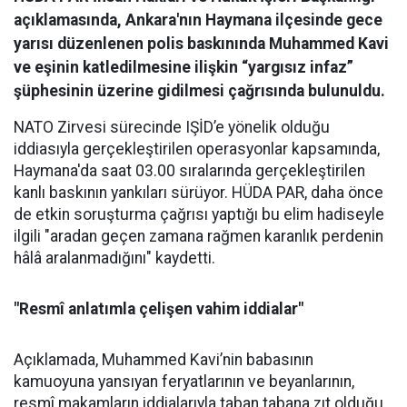
açıklamasında, Ankara'nın Haymana ilçesinde gece
yarısı düzenlenen polis baskınında Muhammed Kavi
ve eşinin katledilmesine ilişkin “yargısız infaz”
şüphesinin üzerine gidilmesi çağrısında bulunuldu.
NATO Zirvesi sürecinde IŞİD’e yönelik olduğu
iddiasıyla gerçekleştirilen operasyonlar kapsamında,
Haymana'da saat 03.00 sıralarında gerçekleştirilen
kanlı baskının yankıları sürüyor. HÜDA PAR, daha önce
de etkin soruşturma çağrısı yaptığı bu elim hadiseyle
ilgili "aradan geçen zamana rağmen karanlık perdenin
hâlâ aralanmadığını" kaydetti.
"Resmî anlatımla çelişen vahim iddialar"
Açıklamada, Muhammed Kavi’nin babasının
kamuoyuna yansıyan feryatlarının ve beyanlarının,
resmî makamların iddialarıyla taban tabana zıt olduğu