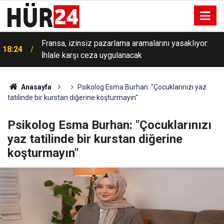
Fransa, izinsiz pazarlama aramalarını yasaklıyor:
18:24
İhlale karşı ceza uygulanacak
Şeyh Hasina'nın Hindistan'daki konuşması
18:20
Bangladeş'te büyük öfkeye yol açtı
Anasayfa
Psikolog Esma Burhan: "Çocuklarınızı yaz
tatilinde bir kurstan diğerine koşturmayın"
Psikolog Esma Burhan: "Çocuklarınızı
yaz tatilinde bir kurstan diğerine
koşturmayın"