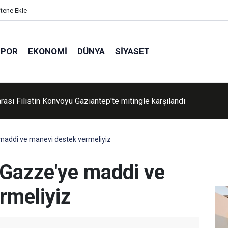
itene Ekle
SPOR
EKONOMI
DÜNYA
SIYASET
a aranan hükümlü havalimanında yakalandı
 maddi ve manevi destek vermeliyiz
 Gazze'ye maddi ve
rmeliyiz