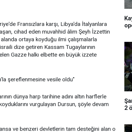
Ka
riye'de Fransızlara karşı, Libya'da İtalyanlara
op
savaşan, cihad eden muvahhid âlim Şeyh İzzettin
 alanda ortaya koyduğu ilmi çalışmalarla
israili dize getiren Kassam Tugaylarının
gelen Gazze halkı elbette en büyük izzete
m'la şereflenmesine vesile oldu"
ın dünya harp tarihine adını altın harflerle
Şa
koyduklarını vurgulayan Dursun, şöyle devam
2 ö
Fransa ve benzeri devletlerin tam desteğini alan o