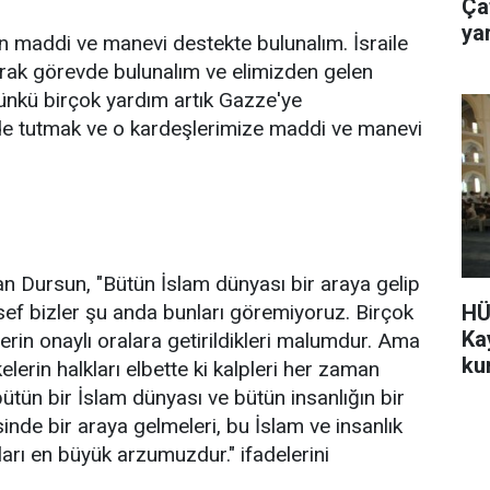
Ça
yar
n maddi ve manevi destekte bulunalım. İsraile
larak görevde bulunalım ve elimizden gelen
ünkü birçok yardım artık Gazze'ye
emde tutmak ve o kardeşlerimize maddi ve manevi
n Dursun, "Bütün İslam dünyası bir araya gelip
HÜ
esef bizler şu anda bunları göremiyoruz. Birçok
Ka
lerin onaylı oralara getirildikleri malumdur. Ama
ku
erin halkları elbette ki kalpleri her zaman
 bütün bir İslam dünyası ve bütün insanlığın bir
de bir araya gelmeleri, bu İslam ve insanlık
rı en büyük arzumuzdur." ifadelerini