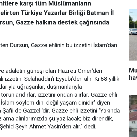
itlere karşı tüm Müslümanların
irten Türkiye Yazarlar Birliği Batman İl
ursun, Gazze halkına destek çağrısında
rten Dursun, Gazze ehlinin bu izzetini İslam'dan
Mu
i ve adaletin güneşi olan Hazreti Ömer'den
ha
 izzetini Selahaddin'i Eyyubi'den alır. Ki 88 yıllık
tlarıyla uğraşanlar, düşmanlarıyla
runlarıdırlar, izzetini ondan alırlar. Gazze ehli
ir. İslam söylem dini değil yaşam dinidir' diyen
Şafii de Gazzeli'dir. Gazze ehli izzetini 'Yakında
 ama alınlarımızda şu yazılacak; biz direndik,
 Şehid Şeyh Ahmet Yasin'den alır." dedi.