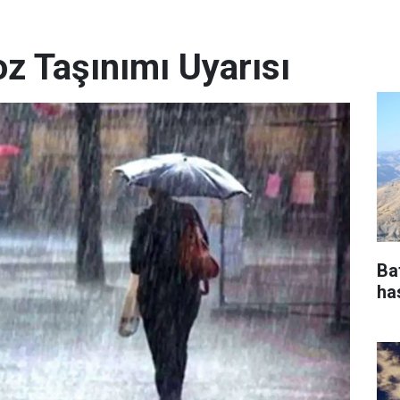
z Taşınımı Uyarısı
Ba
ha