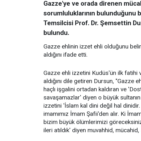
Gazze'ye ve orada direnen mücah
sorumluluklarının bulunduğunu bel
Temsilcisi Prof. Dr. Şemsettin D
bulundu.
Gazze ehlinin izzet ehli olduğunu beli
aldığını ifade etti.
Gazze ehli izzetini Kudüs'ün ilk fatih
aldığını dile getiren Dursun, "Gazze ehli
haçlı işgalini ortadan kaldıran ve 'Dos
savaşamazlar' diyen o büyük sultanın to
izzetini 'İslam kal dini değil hal dinid
imamımız İmam Şafii'den alır. Ki İmam 
bizim büyük ölümlerimizi göreceksiniz
ileri atıldık' diyen muvahhid, mücahid,