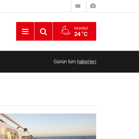
İstanbul
24 °C
23:47
Kayseri'de uyuşturucu operasyonunda 5 şüpheli 
Günün tüm
haberleri