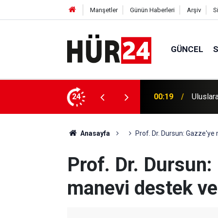
Manşetler
Günün Haberleri
Arşiv
S
GÜNCEL
iantep'te mitingle karşılandı
24
00:15
Muğla'd
Anasayfa
Prof. Dr. Dursun: Gazze'ye
Prof. Dr. Dursun:
manevi destek ve