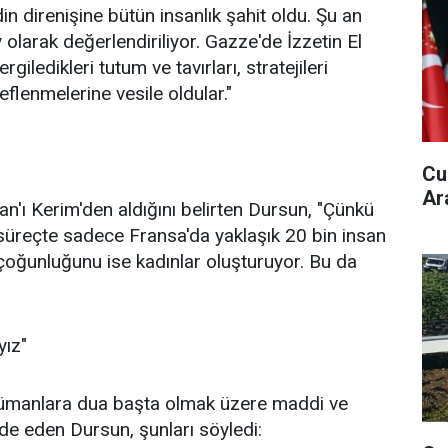
n direnişine bütün insanlık şahit oldu. Şu an
olarak değerlendiriliyor. Gazze'de İzzetin El
iledikleri tutum ve tavırları, stratejileri
eflenmelerine vesile oldular."
Cu
Ar
an'ı Kerim'den aldığını belirten Dursun, "Çünkü
Bu süreçte sadece Fransa'da yaklaşık 20 bin insan
çoğunluğunu ise kadınlar oluşturuyor. Bu da
yız"
slümanlara dua başta olmak üzere maddi ve
de eden Dursun, şunları söyledi: