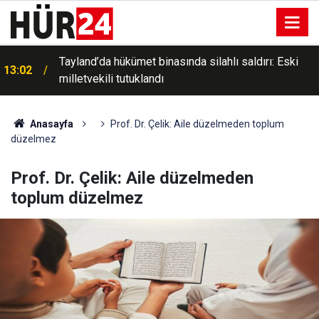
Tayland’da hükümet binasında silahlı saldırı: Eski
13:02
milletvekili tutuklandı
Güney Afrika Cumhuriyeti'nde güvenlik güçlerine
12:57
saldrı: 2'si polis 4 ölü
Anasayfa
Prof. Dr. Çelik: Aile düzelmeden toplum
düzelmez
Prof. Dr. Çelik: Aile düzelmeden
toplum düzelmez