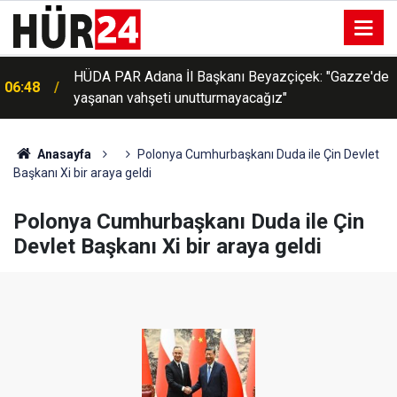
HÜDA PAR Adana İl Başkanı Beyazçiçek: "Gazze'de
06:48
yaşanan vahşeti unutturmayacağız"
Filistin Konvoyu'na destek veren vatandaşlar:
06:32
"Vicdanın ve insanlığın yanındayız"
Anasayfa
Polonya Cumhurbaşkanı Duda ile Çin Devlet
Başkanı Xi bir araya geldi
Polonya Cumhurbaşkanı Duda ile Çin
Devlet Başkanı Xi bir araya geldi