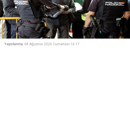
Yayınlanma:
08 Ağustos 2026 Cumartesi 16:17
İspanya, İtalya'nın geçici sınır kontrollerini
kaldırmaması üzerine misilleme kararı aldı.
İtalya'dan gelen yolcuların kimlik ve pasaportları 7
Eylül'e kadar kontrol edilecek.
İspanya hükümetinden İtalya'yla yaşanan gerginliğe
ilişkin açıklama yapıldı.
Açıklamada, İtalya'nın İspanya'dan gelen yolculara