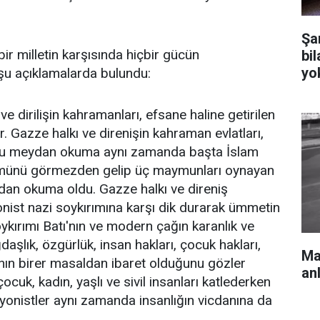
Şa
ir milletin karşısında hiçbir gücün
bi
yo
u açıklamalarda bulundu:
e dirilişin kahramanları, efsane haline getirilen
lar. Gazze halkı ve direnişin kahraman evlatları,
 Bu meydan okuma aynı zamanda başta İslam
ulmünü görmezden gelip üç maymunları oynayan
dan okuma oldu. Gazze halkı ve direniş
nist nazi soykırımına karşı dik durarak ümmetin
oykırımı Batı'nın ve modern çağın karanlık ve
aşlık, özgürlük, insan hakları, çocuk hakları,
Mar
ğının birer masaldan ibaret olduğunu gözler
an
çocuk, kadın, yaşlı ve sivil insanları katlederken
yonistler aynı zamanda insanlığın vicdanına da