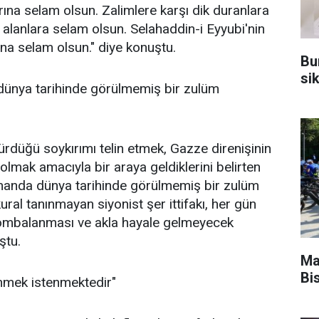
arına selam olsun. Zalimlere karşı dik duranlara
alanlara selam olsun. Selahaddin-i Eyyubi'nin
na selam olsun." diye konuştu.
Bu
sik
dünya tarihinde görülmemiş bir zulüm
ürdüğü soykırımı telin etmek, Gazze direnişinin
lmak amacıyla bir araya geldiklerini belirten
amanda dünya tarihinde görülmemiş bir zulüm
ural tanınmayan siyonist şer ittifakı, her gün
n bombalanması ve akla hayale gelmeyecek
ştu.
Ma
Bis
inmek istenmektedir"