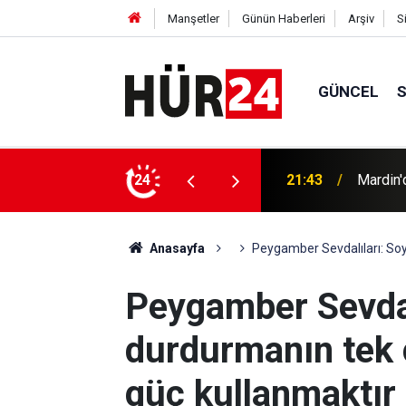
Manşetler
Günün Haberleri
Arşiv
S
GÜNCEL
21:43
Mardin'd
24
21:08
İTTİHAD
Anasayfa
Peygamber Sevdalıları: Soy
Peygamber Sevdal
durdurmanın tek 
güç kullanmaktır