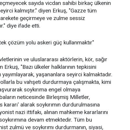
geçmeyecek sayıda vicdan sahibi birkaç ülkenin
yirci kalmıştır." diyen Erkuş, "Gazze tüm
 harekete geçirmeye ve zulme sessiz
" diye ifade etti.
tek çözüm yolu askeri güç kullanmaktır"
lerinin ve uluslararası aktörlerin, kör, sağır
 Erkuş, "Bazı ülkeler halklarının tepkisini
ı yayımlayarak, yaşananlara seyirci kalmaktadır.
yollarla bu vahşeti durdurmaya çalışmakta, kimi
başvurarak soykırıma engel olmaya
aların neticesinde Birleşmiş Milletler,
es kararı' alarak soykırımın durdurulmasına
onist nazi ittifakı, alınan mahkeme kararlarını
k soykırımına devam etmektedir. Tüm bu
nist zulmü ve soykırımı durdurmanın, siyasi,