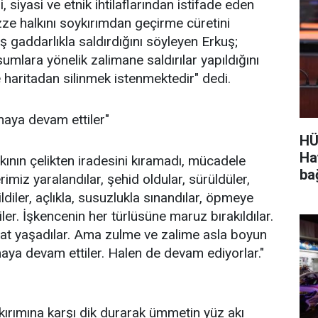
 siyasi ve etnik ihtilaflarından istifade eden
zze halkını soykırımdan geçirme cüretini
 gaddarlıkla saldırdığını söyleyen Erkuş;
sumlara yönelik zalimane saldırılar yapıldığını
e haritadan silinmek istenmektedir" dedi.
maya devam ettiler"
HÜ
Ha
lkının çelikten iradesini kıramadı, mücadele
ba
rimiz yaralandılar, şehid oldular, sürüldüler,
ayd
ldiler, açlıkla, susuzlukla sınandılar, öpmeye
ler. İşkencenin her türlüsüne maruz bırakıldılar.
zzat yaşadılar. Ama zulme ve zalime asla boyun
aya devam ettiler. Halen de devam ediyorlar."
kırımına karşı dik durarak ümmetin yüz akı