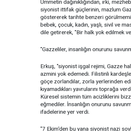
Ümmetin dağınıklığından, ırki, mezhebi,
siyonist ittifak güçlerinin, mazlum Ga
göstererek tarihte benzeri görülmemiş
bebek, çocuk, kadın, yaşlı, sivil ve ma
dile getirerek, "Bir halk yok edilmek v
"Gazzeliler, insanlığın onurunu savun
Erkuş, "siyonist işgal rejimi, Gazze ha
azmini yok edemedi. Filistinli kardeşle
göçe zorlandılar, zorla yerlerinden edi
kıyamadıkları yavrularını toprağa verdi
Küresel sistemin tüm acizliklerini bi
eğmediler. İnsanlığın onurunu savunm
ifadelerine yer verdi.
"7 Ekim'den bu yana siyonist nazi soy