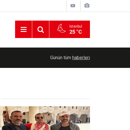
İstanbul
25 °C
21:05
Bakan Şimşek, Batman'da üç projenin açılışını ge
Günün tüm
haberleri