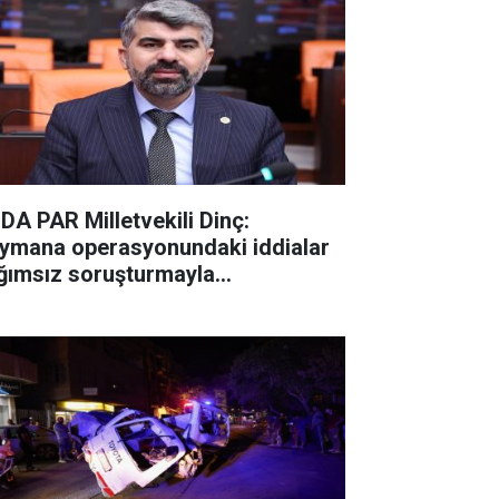
DA PAR Milletvekili Dinç:
ymana operasyonundaki iddialar
ğımsız soruşturmayla
ınlatılmalı