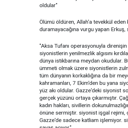
oldular"
Ölümü öldüren, Allah'a tevekkül eden b
duramayacağına vurgu yapan Erkuş, ş
"Aksa Tufanı operasyonuyla direnişin v
siyonistlerin yenilmezlik algısını kırdı
dünya istikbarına meydan okudular.
ümmeti olmak üzere siyonistlerin z
tüm dünyanın korkaklığına da bir mey
kahramanları, 7 Ekim'den bu yana siyo
yüz akı oldular. Gazze'deki siyonist s
gerçek yüzünü ortaya çıkarmıştır. Çağd
kadın hakları, sivillerin dokunulmazlı
önüne sermiştir. siyonist işgal rejimi, 
Gazze'de sadece katliam işlemiyor. si
savaş açıyor."