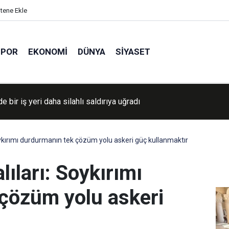
itene Ekle
SPOR
EKONOMI
DÜNYA
SIYASET
e bir iş yeri daha silahlı saldırıya uğradı
UL ULEMA'dan İstanbul'da hafızlık merasimi
kırımı durdurmanın tek çözüm yolu askeri güç kullanmaktır
ıları: Soykırımı
çözüm yolu askeri