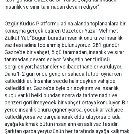
insanlık ve sınır tanımadan devam ediyor”
Özgür Kudüs Platformu adına alanda toplananlara bir
konuşma gerçekleştiren Gazeteci-Yazar Mehmet
Zülküf Yel, “Bugün burada insanlık onuru ve insanlık
vazifesi adına toplanmış bulunuyoruz. 281 gündür
Gazze’de bir vahşet, ölçü tanımadan, insanlık ve sınır
tanımadan devam ediyor. Vahşetin her türlüsü
sergileniyor; hastaneler ve ibadethaneler vuruluyor.
Daha 1-2 gün önce gençler sahada futbol oynarken
katledildiler. İnsanlar secde halindeyken vahşice
katledildiler. Gazze’de öyle bir soykırım ve insanlık
suçu var ki belki bundan sonra da tarihte nadir ve
benzeri görülmeyecek bir vahşet ortaya konuluyor. Bir
yerde insanlık onuru çiğneniyorsa, çocuklar vahşice
katlediliyorsa ve parçalanarak öldürülüyorsa orada
ayağa kalkmak bütün insanların en asli vazifesidir.
Şarktan garba yeryüzünün her tarafında ayağa kalkmak