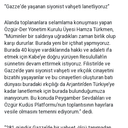
“Gazze'de yaşanan siyonist vahşeti lanetliyoruz”
Alanda toplananlara selamlama konuşması yapan
Özgür-Der Yönetim Kurulu Üyesi Hamza Türkmen,
“Müminler bir saldırıya uğradıkları zaman birlik olup
karşı dururlar. Burada yeni bir içtihat yapmıyoruz.
Burada 40 kişiye vardıklarında hakkı ve adaleti ifa
etmek için Kabe’ye doğru yürüyen Resulullah’ın
sünnetini devam ettirmek istiyoruz. Filistin’de ve
Gazze’de yani siyonist vahşeti ve ırkçılık cinayetini
bizatihi yaşayanlar ve bu cinayetleri oluşturan batı
dünyası buradaki ırkçılığı da Arjantin’den Türkiye’ye
kadar lanetlemek için burada bulunduğumuza
inanıyorum. Bu konuda Peygamber Sevdalıları ve
Özgür Kudüs Platformu’nun toplantısının hayırlara
vesile olmasını temenni ediyorum.” dedi.
“281 gündür Gazze’de bir vahşet, ölçü tanımadan,