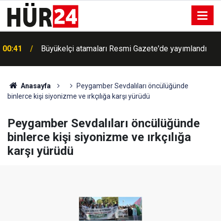
00:41
Büyükelçi atamaları Resmi Gazete'de yayımlandı
Brezilya'yı hortum vurdu: Ülkede her seviyede alarm
00:38
verildi
Anasayfa
Peygamber Sevdalıları öncülüğünde
binlerce kişi siyonizme ve ırkçılığa karşı yürüdü
Peygamber Sevdalıları öncülüğünde
binlerce kişi siyonizme ve ırkçılığa
karşı yürüdü