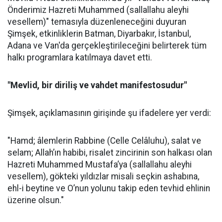
Önderimiz Hazreti Muhammed (sallallahu aleyhi
vesellem)" temasıyla düzenleneceğini duyuran
Şimşek, etkinliklerin Batman, Diyarbakır, İstanbul,
Adana ve Van'da gerçekleştirileceğini belirterek tüm
halkı programlara katılmaya davet etti.
"Mevlid, bir diriliş ve vahdet manifestosudur"
Şimşek, açıklamasının girişinde şu ifadelere yer verdi:
"Hamd; âlemlerin Rabbine (Celle Celâluhu), salat ve
selam; Allah’ın habibi, risalet zincirinin son halkası olan
Hazreti Muhammed Mustafa’ya (sallallahu aleyhi
vesellem), gökteki yıldızlar misali seçkin ashabına,
ehl-i beytine ve O’nun yolunu takip eden tevhid ehlinin
üzerine olsun."