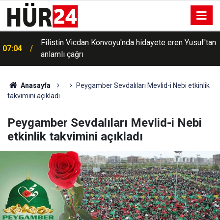
n
HÜDA PAR Adana İl Başkanı Beyazçiçek: "Gazze'de
06:48
yaşanan vahşeti unutturmayacağız"
Anasayfa
Peygamber Sevdalıları Mevlid-i Nebi etkinlik
takvimini açıkladı
Peygamber Sevdalıları Mevlid-i Nebi
etkinlik takvimini açıkladı