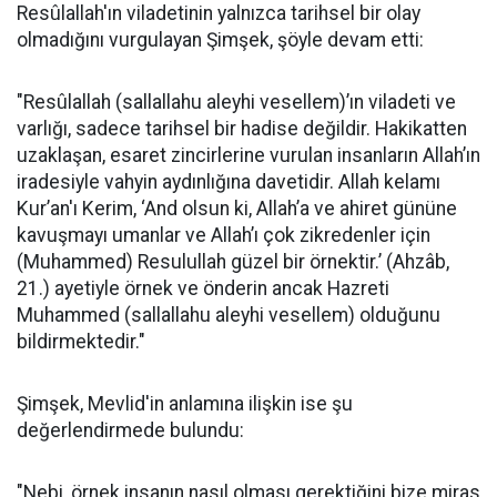
Resûlallah'ın viladetinin yalnızca tarihsel bir olay
olmadığını vurgulayan Şimşek, şöyle devam etti:
"Resûlallah (sallallahu aleyhi vesellem)’ın viladeti ve
varlığı, sadece tarihsel bir hadise değildir. Hakikatten
uzaklaşan, esaret zincirlerine vurulan insanların Allah’ın
iradesiyle vahyin aydınlığına davetidir. Allah kelamı
Kur’an'ı Kerim, ‘And olsun ki, Allah’a ve ahiret gününe
kavuşmayı umanlar ve Allah’ı çok zikredenler için
(Muhammed) Resulullah güzel bir örnektir.’ (Ahzâb,
21.) ayetiyle örnek ve önderin ancak Hazreti
Muhammed (sallallahu aleyhi vesellem) olduğunu
bildirmektedir."
Şimşek, Mevlid'in anlamına ilişkin ise şu
değerlendirmede bulundu:
"Nebi, örnek insanın nasıl olması gerektiğini bize miras