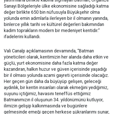
yatırımlarla birlikte kabına sığmayan Batman; Organize
Sanayi Bölgeleriyle ülke ekonomisine sağladığı katma
değer birlikte 650 bin nüfusuyla Büyükşehir olma
yolunda emin adımlarla ilerleyen bir il olmanın yanında,
binlerce yıllık tarihi ve kültürel değerleri bakımından
kadim toprakların modern bir medeniyet kentidir.”
ifadelerini kullandı.
Vali Canalp açıklamasının devamında, “Batman
yöneticileri olarak, kentimizin her alanda daha etkin ve
güçlü, yurt ekonomisine daha fazla katma değer
kazandıran, halkın huzur ve güven içerisinde yaşadığı
bir il olması yolunda azami gayreti içerisinde olacağız.
Her geçen gün daha da büyüyüp gelişen, geleceği
aydınlık, bir kentin insanları olarak ekmeğini yediğimiz,
suyunu içtiğimiz, havasını teneffüs ettiğimiz
Batmanımızın il oluşunun 34. yıldönümünü kutluyor,
ilimizin gelişip kalkınmasında ve bugünlere
gelmesinde emeği geçen herkese şükranlarımı sunar,