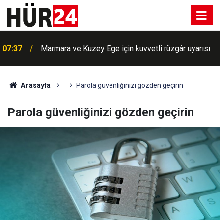
07:37
Marmara ve Kuzey Ege için kuvvetli rüzgâr uyarısı
BM'de büyük skandal: Siyonist rejime gizli bilgi
07:18
aktaran görevli ifşa oldu
Anasayfa
Parola güvenliğinizi gözden geçirin
Parola güvenliğinizi gözden geçirin