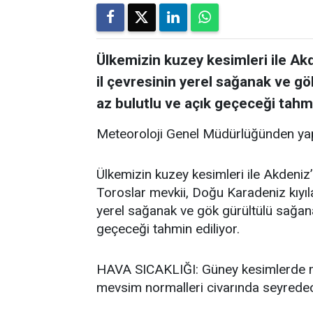
Ülkemizin kuzey kesimleri ile Akde
il çevresinin yerel sağanak ve gö
az bulutlu ve açık geçeceği tahmi
Meteoroloji Genel Müdürlüğünden yap
Ülkemizin kuzey kesimleri ile Akdeniz’i
Toroslar mevkii, Doğu Karadeniz kıyıla
yerel sağanak ve gök gürültülü sağanak
geçeceği tahmin ediliyor.
HAVA SICAKLIĞI: Güney kesimlerde me
mevsim normalleri civarında seyredece