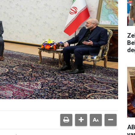
Ze
Be
de
AB
ya