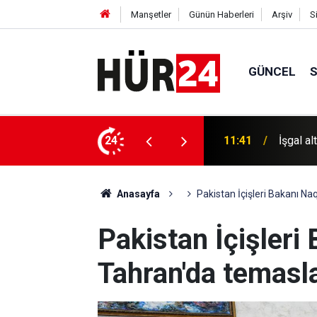
Manşetler
Günün Haberleri
Arşiv
S
GÜNCEL
i çetelerden Filistinlilerin evlerine saldırı
24
11:22
Gazze'd
Anasayfa
Pakistan İçişleri Bakanı N
Pakistan İçişleri
Tahran'da temasl