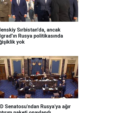
lenskiy Sırbistan’da, ancak
lgrad’ın Rusya politikasında
ğişiklik yok
D Senatosu'ndan Rusya'ya ağır
ptırım paketi onaylandı