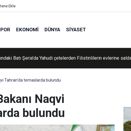
itene Ekle
SPOR
EKONOMI
DÜNYA
SIYASET
e şehit sayısı 73 bin 384'e yükseldi
aqvi Tahran'da temaslarda bulundu
 Bakanı Naqvi
arda bulundu