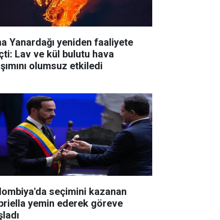
na Yanardağı yeniden faaliyete
çti: Lav ve kül bulutu hava
aşımını olumsuz etkiledi
lombiya'da seçimini kazanan
priella yemin ederek göreve
şladı