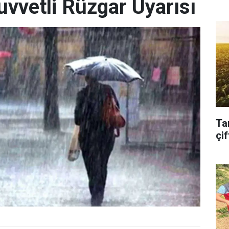
uvvetli Rüzgar Uyarısı
Ta
çif