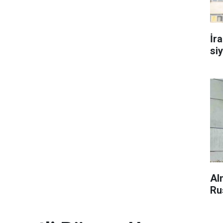
İr
si
Al
Ru