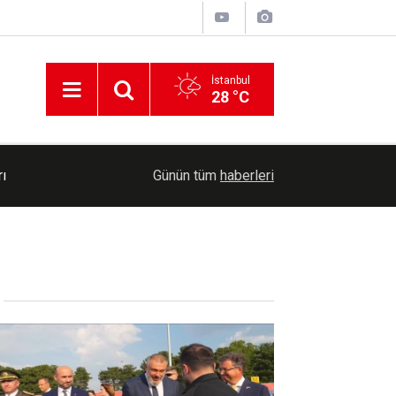
İstanbul
28 °C
11:07
ABD Senatosu'ndan Rusya'ya ağır yaptırım paket
Günün tüm
haberleri