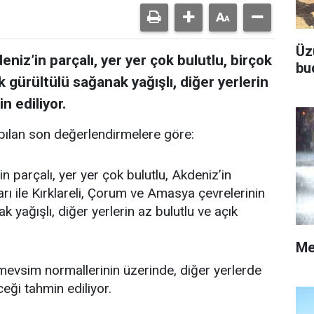
Üz
niz’in parçalı, yer yer çok bulutlu, birçok
bu
k gürültülü sağanak yağışlı, diğer yerlerin
n ediliyor.
ılan son değerlendirmelere göre:
n parçalı, yer yer çok bulutlu, Akdeniz’in
rı ile Kırklareli, Çorum ve Amasya çevrelerinin
 yağışlı, diğer yerlerin az bulutlu ve açık
Me
vsim normallerinin üzerinde, diğer yerlerde
ği tahmin ediliyor.