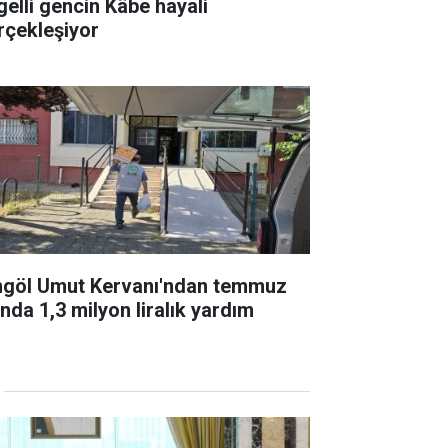
gelli gencin Kâbe hayali
rçekleşiyor
ngöl Umut Kervanı'ndan temmuz
ında 1,3 milyon liralık yardım