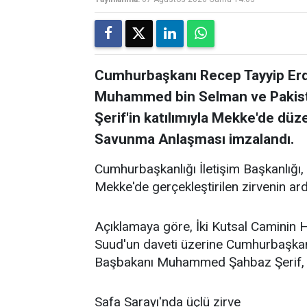
Cumhurbaşkanı Recep Tayyip Erdo
Muhammed bin Selman ve Paki
Şerif'in katılımıyla Mekke'de dü
Savunma Anlaşması imzalandı.
Cumhurbaşkanlığı İletişim Başkanlığı,
Mekke'de gerçekleştirilen zirvenin ar
Açıklamaya göre, İki Kutsal Caminin 
Suud'un daveti üzerine Cumhurbaşkan
Başbakanı Muhammed Şahbaz Şerif, 7 A
Safa Sarayı'nda üçlü zirve