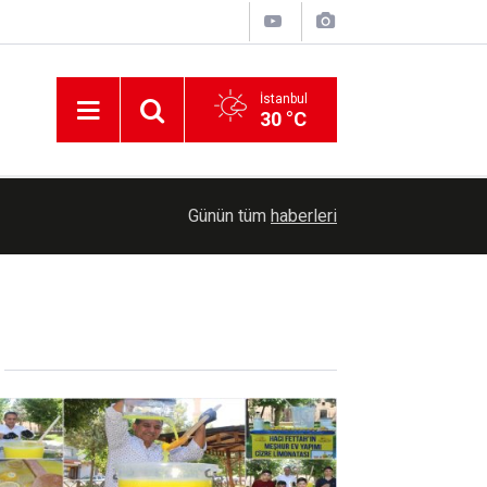
İstanbul
30 °C
16:49
Cizre sıcaklığının asırlık serinliği: Tescilli Cizre
Günün tüm
haberleri