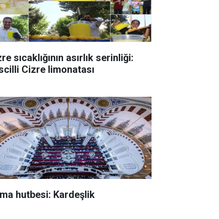
re sıcaklığının asırlık serinliği:
scilli Cizre limonatası
ma hutbesi: Kardeşlik