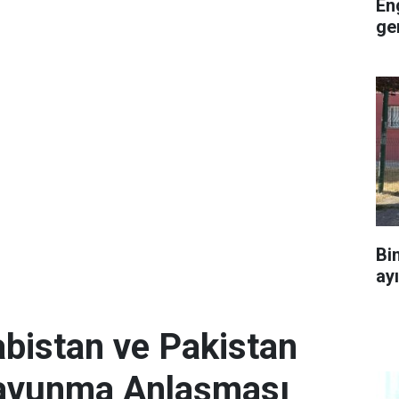
En
ge
Bi
ay
abistan ve Pakistan
Savunma Anlaşması