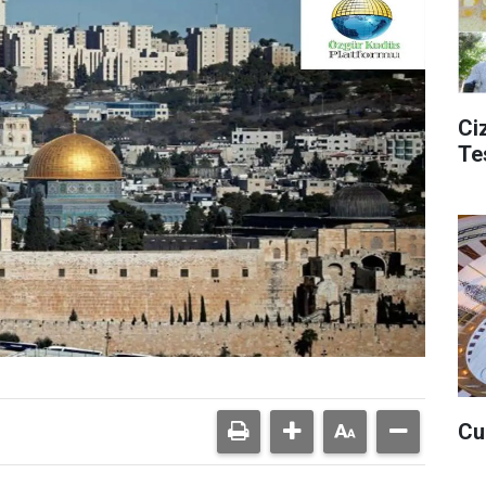
Ciz
Te
Cu