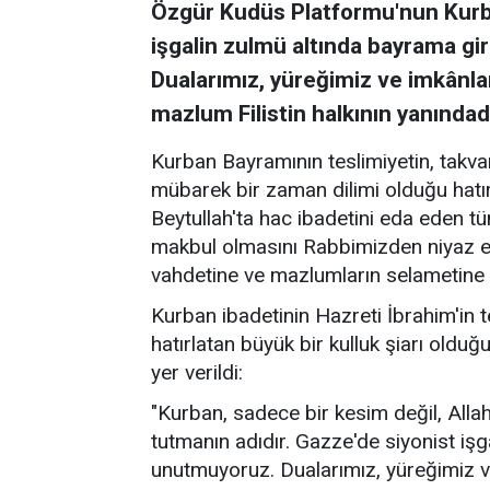
Özgür Kudüs Platformu'nun Kurb
işgalin zulmü altında bayrama gi
Dualarımız, yüreğimiz ve imkânl
mazlum Filistin halkının yanındadır
Kurban Bayramının teslimiyetin, takva
mübarek bir zaman dilimi olduğu hatı
Beytullah'ta hac ibadetini eda eden tü
makbul olmasını Rabbimizden niyaz 
vahdetine ve mazlumların selametine ve
Kurban ibadetinin Hazreti İbrahim'in te
hatırlatan büyük bir kulluk şiarı old
yer verildi:
"Kurban, sadece bir kesim değil, Allah'
tutmanın adıdır. Gazze'de siyonist iş
unutmuyoruz. Dualarımız, yüreğimiz 