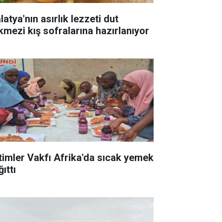
atya'nın asırlık lezzeti dut
kmezi kış sofralarına hazırlanıyor
timler Vakfı Afrika'da sıcak yemek
ıttı