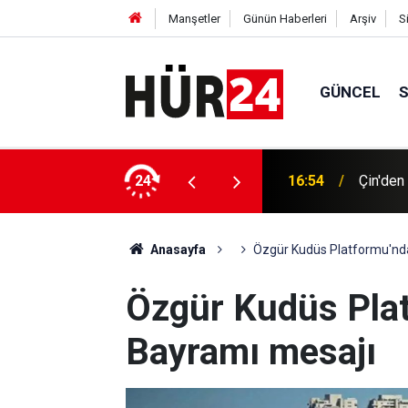
Manşetler
Günün Haberleri
Arşiv
S
GÜNCEL
gerçekleşen en yüksek altın gerçekleşti
24
16:49
Bakan U
Anasayfa
Özgür Kudüs Platformu'nd
Özgür Kudüs Pla
Bayramı mesajı