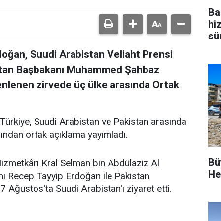
Bak
hi
sü
ğan, Suudi Arabistan Veliaht Prensi
stan Başbakanı Muhammed Şahbaz
zenlenen zirvede üç ülke arasında Ortak
 Türkiye, Suudi Arabistan ve Pakistan arasında
dından ortak açıklama yayımladı.
Bü
Hizmetkârı Kral Selman bin Abdülaziz Al
He
ı Recep Tayyip Erdoğan ile Pakistan
ğustos'ta Suudi Arabistan'ı ziyaret etti.