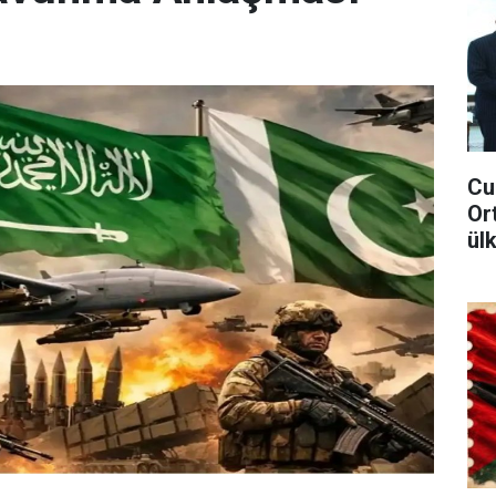
Cu
Or
ül