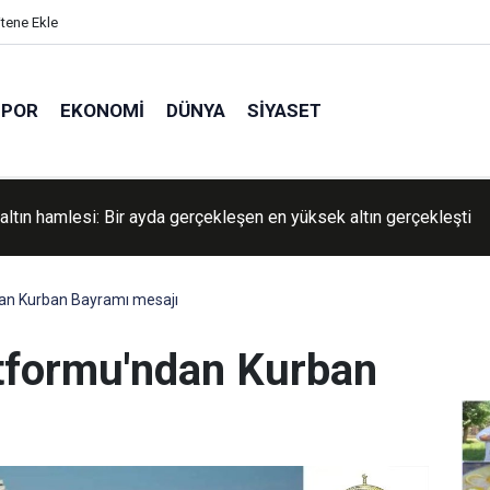
itene Ekle
SPOR
EKONOMI
DÜNYA
SIYASET
raloğlu: Filistin'in posta hizmetlerine desteğimizi sürdürüyoruz
an Kurban Bayramı mesajı
tformu'ndan Kurban