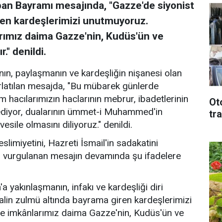
an Bayramı mesajında, "Gazze'de siyonist
ren kardeşlerimizi unutmuyoruz.
arımız daima Gazze'nin, Kudüs'ün ve
." denildi.
nın, paylaşmanın ve kardeşliğin nişanesi olan
rlatılan mesajda, "Bu mübarek günlerde
m hacılarımızın haclarının mebrur, ibadetlerinin
Ot
ediyor, dualarının ümmet-i Muhammed'in
tr
sile olmasını diliyoruz." denildi.
slimiyetini, Hazreti İsmail'in sadakatini
uğu vurgulanan mesajın devamında şu ifadelere
a yakınlaşmanın, infakı ve kardeşliği diri
galin zulmü altında bayrama giren kardeşlerimizi
ve imkânlarımız daima Gazze'nin, Kudüs'ün ve