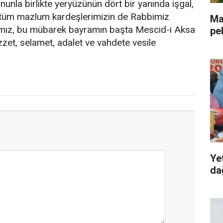
nunla birlikte yeryüzünün dört bir yanında işgal,
n tüm mazlum kardeşlerimizin de Rabbimiz
Mal
ımız, bu mübarek bayramın başta Mescid-i Aksa
pe
zet, selamet, adalet ve vahdete vesile
Ye
dağ