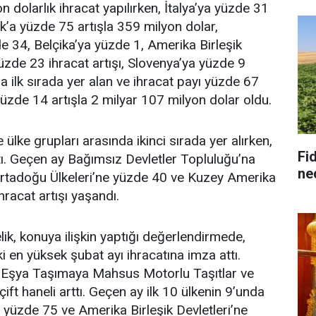
dolarlık ihracat yapılırken, İtalya’ya yüzde 31
lık’a yüzde 75 artışla 359 milyon dolar,
 34, Belçika’ya yüzde 1, Amerika Birleşik
zde 23 ihracat artışı, Slovenya’ya yüzde 9
 ilk sırada yer alan ve ihracat payı yüzde 67
 yüzde 14 artışla 2 milyar 107 milyon dolar oldu.
ülke grupları arasında ikinci sırada yer alırken,
Fid
tı. Geçen ay Bağımsız Devletler Topluluğu’na
ne
Ortadoğu Ülkeleri’ne yüzde 40 ve Kuzey Amerika
racat artışı yaşandı.
k, konuya ilişkin yaptığı değerlendirmede,
en yüksek şubat ayı ihracatına imza attı.
r, Eşya Taşımaya Mahsus Motorlu Taşıtlar ve
t haneli arttı. Geçen ay ilk 10 ülkenin 9’unda
k’a yüzde 75 ve Amerika Birleşik Devletleri’ne