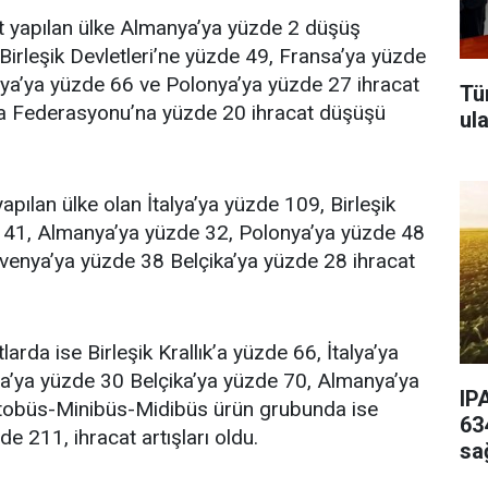
at yapılan ülke Almanya’ya yüzde 2 düşüş
irleşik Devletleri’ne yüzde 49, Fransa’ya yüzde
nya’ya yüzde 66 ve Polonya’ya yüzde 27 ihracat
Tü
usya Federasyonu’na yüzde 20 ihracat düşüşü
ul
apılan ülke olan İtalya’ya yüzde 109, Birleşik
e 41, Almanya’ya yüzde 32, Polonya’ya yüzde 48
lovenya’ya yüzde 38 Belçika’ya yüzde 28 ihracat
da ise Birleşik Krallık’a yüzde 66, İtalya’ya
a’ya yüzde 30 Belçika’ya yüzde 70, Almanya’ya
IP
 Otobüs-Minibüs-Midibüs ürün grubunda ise
63
 211, ihracat artışları oldu.
sa