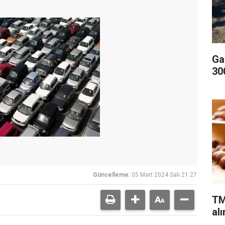
Ga
300
Güncelleme:
05 Mart 2024 Salı 21:27
TM
alı