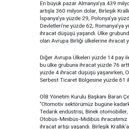
En büyük pazar Almanya’ya 439 milyon 
artışla 360 milyon dolar, Birleşik Kral
İspanya’ya yüzde 29, Polonya’ya yüzde
Devletleri’ne yüzde 62, Romanya’ya yü
ihracat düşüşü yaşandı. Ülke grubunda
olan Avrupa Birliği ülkelerine ihracat
Diğer Avrupa Ülkeleri yüzde 14 pay ile 
bu ülke grubuna ihracat yüzde 76 art
yüzde 4 ihracat düşüşü yaşanırken, 
Serbest Ticaret Bölgesine yüzde 61 ih
OİB Yönetim Kurulu Başkanı Baran Çeli
"Otomotiv sektörümüz bugüne kadarki 
Tedarik endüstrisi, Binek otomobille
Otobüs-Minibüs-Midibüs ihracatımız çif
ihracat artışı yaşandı. Birleşik Krallı