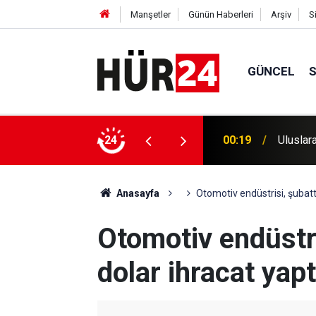
Manşetler
Günün Haberleri
Arşiv
S
GÜNCEL
00:19
Uluslara
24
00:15
Muğla'd
Anasayfa
Otomotiv endüstrisi, şubatt
Otomotiv endüstri
dolar ihracat yapt