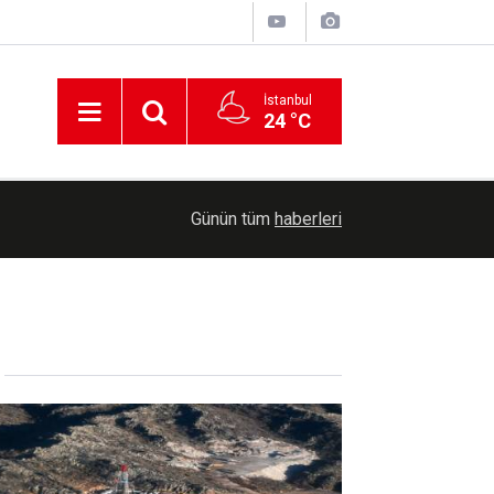
İstanbul
24 °C
23:47
Kayseri'de uyuşturucu operasyonunda 5 şüpheli 
Günün tüm
haberleri