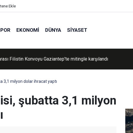
itene Ekle
SPOR
EKONOMI
DÜNYA
SIYASET
rası Filistin Konvoyu Gaziantep'te mitingle karşılandı
a aranan hükümlü havalimanında yakalandı
a 3,1 milyon dolar ihracat yaptı
si, şubatta 3,1 milyon
ı