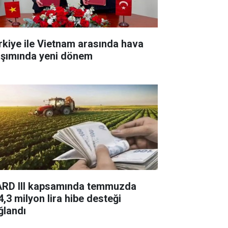
rkiye ile Vietnam arasında hava
aşımında yeni dönem
ARD III kapsamında temmuzda
4,3 milyon lira hibe desteği
ğlandı