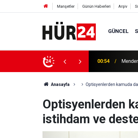
Manşetler
Günün Haberleri
Arşiv
S
GÜNCEL
y Çiçek tutuklandı
24
00:42
Erdemli
Anasayfa
Optisyenlerden kamuda dah
Optisyenlerden k
istihdam ve deste