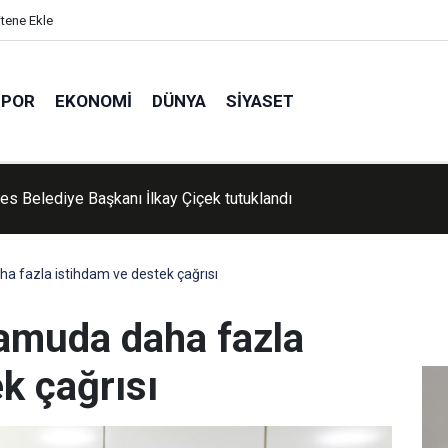
itene Ekle
SPOR
EKONOMI
DÜNYA
SIYASET
'de Kur'an kursu öğrencileri piknikte buluştu
a fazla istihdam ve destek çağrısı
amuda daha fazla
k çağrısı