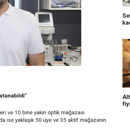
Se
ka
atanabildi"
Al
fi
leri ve 10 bine yakın optik mağazası
a ise yaklaşık 50 üye ve 35 aktif mağazanın