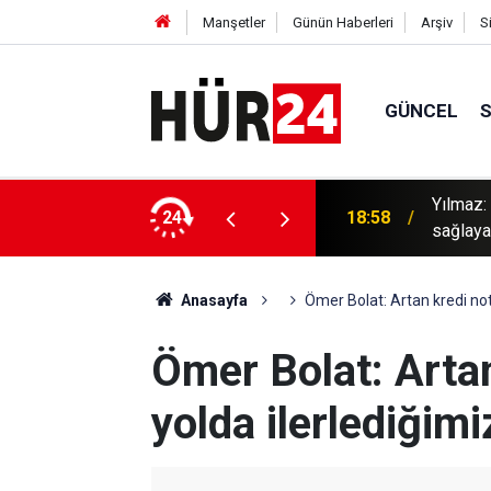
Manşetler
Günün Haberleri
Arşiv
S
GÜNCEL
laşması güvenlik mimarisine katkı
24
18:47
Bursa'd
Anasayfa
Ömer Bolat: Artan kredi notl
Ömer Bolat: Artan
yolda ilerlediğimi