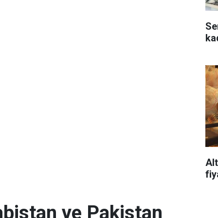
Se
ka
Al
fi
abistan ve Pakistan