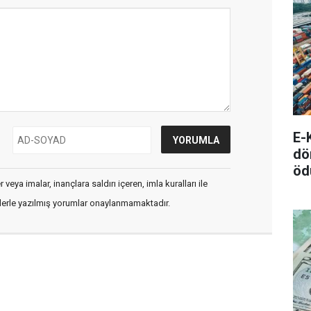
E-
dö
öd
veya imalar, inançlara saldırı içeren, imla kuralları ile
flerle yazılmış yorumlar onaylanmamaktadır.