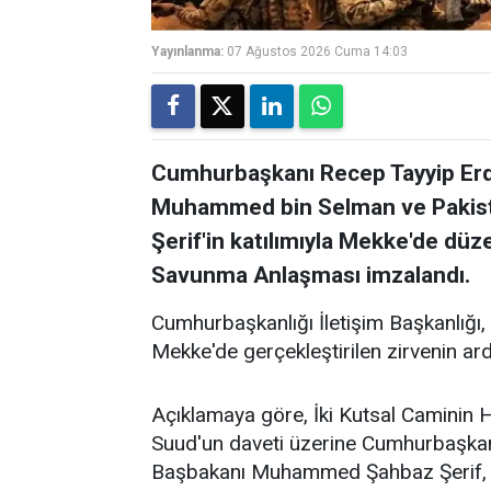
Yayınlanma:
07 Ağustos 2026 Cuma 14:03
Cumhurbaşkanı Recep Tayyip Erdo
Muhammed bin Selman ve Paki
Şerif'in katılımıyla Mekke'de dü
Savunma Anlaşması imzalandı.
Cumhurbaşkanlığı İletişim Başkanlığı,
Mekke'de gerçekleştirilen zirvenin ar
Açıklamaya göre, İki Kutsal Caminin 
Suud'un daveti üzerine Cumhurbaşkan
Başbakanı Muhammed Şahbaz Şerif, 7 A