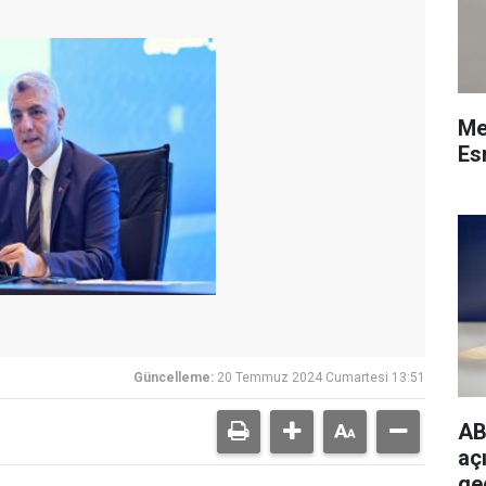
Me
Esn
Güncelleme:
20 Temmuz 2024 Cumartesi 13:51
AB
açı
ge