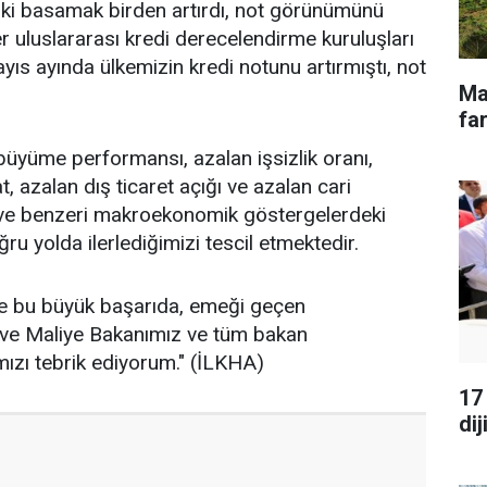
 iki basamak birden artırdı, not görünümünü
er uluslararası kredi derecelendirme kuruluşları
ıs ayında ülkemizin kredi notunu artırmıştı, not
Ma
.
far
büyüme performansı, azalan işsizlik oranı,
t, azalan dış ticaret açığı ve azalan cari
i ve benzeri makroekonomik göstergelerdeki
ru yolda ilerlediğimizi tescil etmektedir.
de bu büyük başarıda, emeği geçen
ve Maliye Bakanımız ve tüm bakan
mızı tebrik ediyorum." (İLKHA)
17
dij