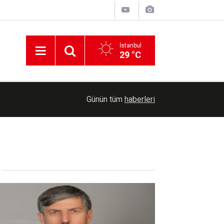
İstanbul
29 °C
18:40
Çİn'de 4.9 büyüklüğünde deprem
Günün tüm
haberleri