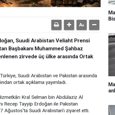
Ma
Bis
ğan, Suudi Arabistan Veliaht Prensi
stan Başbakanı Muhammed Şahbaz
zenlenen zirvede üç ülke arasında Ortak
 Türkiye, Suudi Arabistan ve Pakistan arasında
dından ortak açıklama yayımladı.
Mar
an
Hizmetkârı Kral Selman bin Abdülaziz Al
ı Recep Tayyip Erdoğan ile Pakistan
ğustos'ta Suudi Arabistan'ı ziyaret etti.