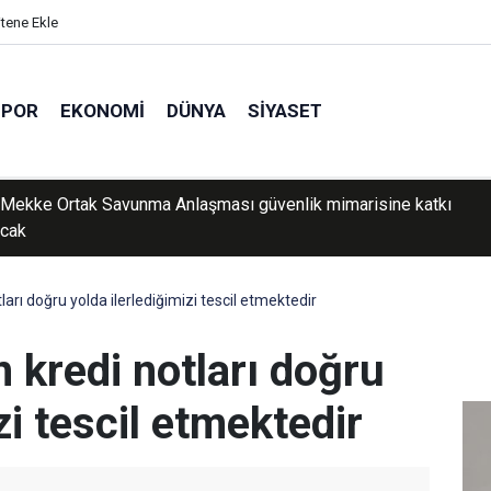
itene Ekle
SPOR
EKONOMI
DÜNYA
SIYASET
a tarihi eser operasyonu: 273 sikke ve 18 tarihi obje ele geçirildi
arı doğru yolda ilerlediğimizi tescil etmektedir
 kredi notları doğru
zi tescil etmektedir