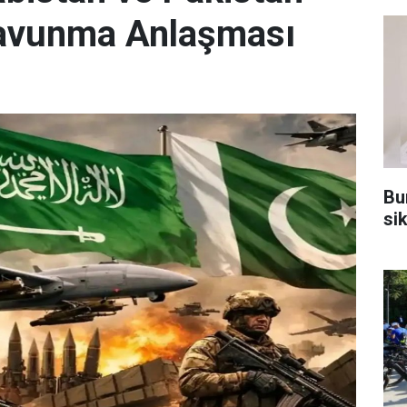
Savunma Anlaşması
Bu
sik