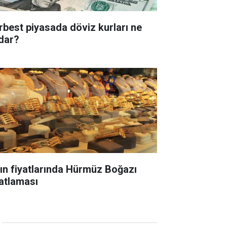
rbest piyasada döviz kurları ne
dar?
tın fiyatlarında Hürmüz Boğazı
yatlaması