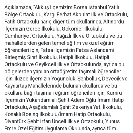
Açıklamada, "Akkuş ilçemizim Borsa İstanbul Yatılı
Bölge Ortaokulu, Kargı Ferhat Akbulat İlk ve Ortaokulu,
Fatih Ortaokulu hariç diğer tüm okullarında, Altınordu
ilçemizin Gerce İlkokulu, Gökömer İlkokulu,
Cumhuriyet Ortaokulu, Yağızlı İlk ve Ortaokulu ve bu
mahallelerden gelen temel eğitim ve özel eğitim
öğrencileri için, Fatsa ilçemizin Fatsa Aslancami
Birleşmiş Sınıf İlkokulu, Hatipli İlkokulu, Hatipli
Ortaokulu ve Geyikceli İlk ve Ortaokulunda, ayrıca bu
bölgelerden yapılan ortaöğretim taşımalı öğrenciler
için, İkizce ilçemizin Yoğunoluk, Şenbolluk, Devecik ve
Kaynartaş Mahallelerinde bulunan okullarda ve bu
okullara bağlı taşımalı eğitim öğrencileri için, Kumru
ilçemizin Yukarıdamlalı Şehit Adem Öğlü İmam Hatip
Ortaokulu, Aşağıdamlalı Şehit Zekeriya Yatı İlkokulu,
Konaklı Boeing İlkokulu/İmam Hatip Ortaokulu,
Divantürk Şehit İrfan Ünceli İlk ve Ortaokulu, Yunus
Emre Özel Eğitim Uygulama Okulunda, ayrıca tüm