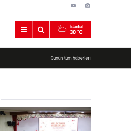
İstanbul
30 °C
15:16
Konya Umut Kervanından yetim ve muhtaç ailele
Günün tüm
haberleri