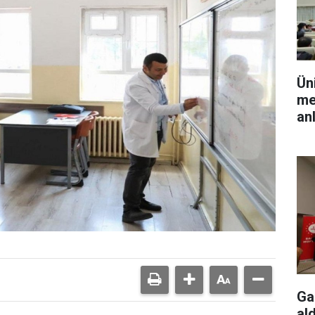
Ün
me
an
Ga
ald