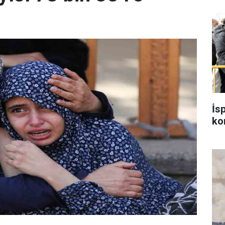
İs
kon