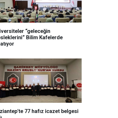
iversiteler “geleceğin
sleklerini” Bilim Kafelerde
latıyor
ziantep'te 77 hafız icazet belgesi
ı