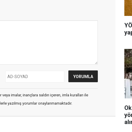
YÖ
ya
veya imalar, inançlara saldırı içeren, imla kuralları ile
flerle yazılmış yorumlar onaylanmamaktadır.
Ok
yö
al