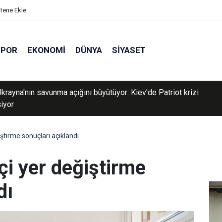
itene Ekle
SPOR
EKONOMI
DÜNYA
SIYASET
a toplu taşıma araçlarına yönelik denetimler sürüyor
iştirme sonuçları açıklandı
içi yer değiştirme
dı