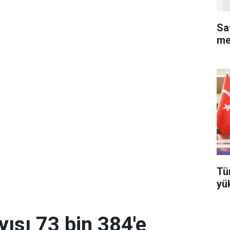
Sa
me
Tü
yü
yısı 73 bin 384'e