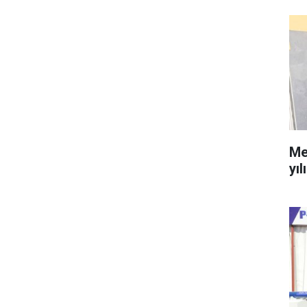
Me
yıl