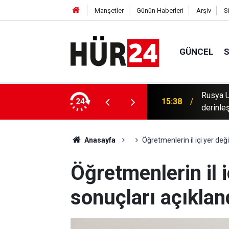
Manşetler
Günün Haberleri
Arşiv
S
GÜNCEL
ı büyütüyor: Kiev'de Patriot krizi
24
15:22
Konya’d
Anasayfa
Öğretmenlerin il içi yer değ
Öğretmenlerin il 
sonuçları açıklan