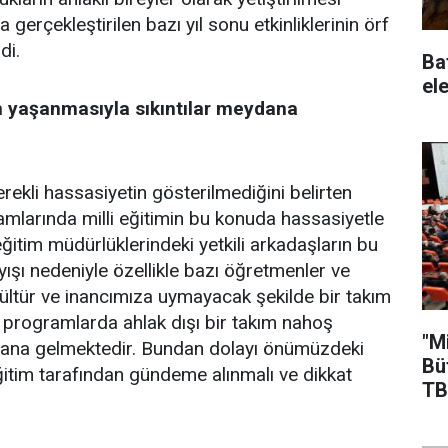
 gerçekleştirilen bazı yıl sonu etkinliklerinin örf
di.
Ba
ele
ın yaşanmasıyla sıkıntılar meydana
ekli hassasiyetin gösterilmediğini belirten
ramlarında milli eğitimin bu konuda hassasiyetle
 eğitim müdürlüklerindeki yetkili arkadaşların bu
ı nedeniyle özellikle bazı öğretmenler ve
m kültür ve inancımıza uymayacak şekilde bir takım
programlarda ahlak dışı bir takım nahoş
"M
ydana gelmektedir. Bundan dolayı önümüzdeki
Bü
eğitim tarafından gündeme alınmalı ve dikkat
TB