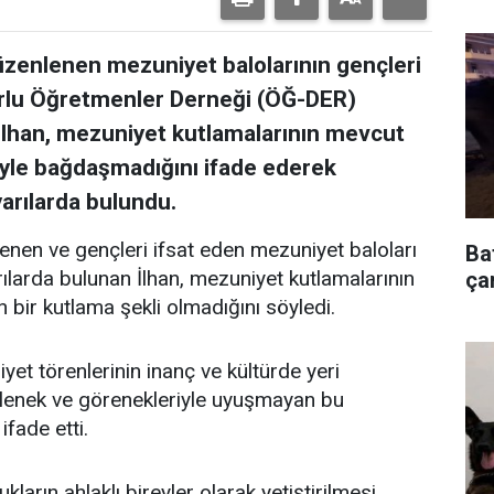
üzenlenen mezuniyet balolarının gençleri
uurlu Öğretmenler Derneği (ÖĞ-DER)
lhan, mezuniyet kutlamalarının mevcut
riyle bağdaşmadığını ifade ederek
yarılarda bulundu.
enen ve gençleri ifsat eden mezuniyet baloları
Ba
ılarda bulunan İlhan, mezuniyet kutlamalarının
çar
an bir kutlama şekli olmadığını söyledi.
t törenlerinin inanç ve kültürde yeri
gelenek ve görenekleriyle uyuşmayan bu
fade etti.
kların ahlaklı bireyler olarak yetiştirilmesi