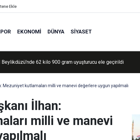
itene Ekle
SPOR
EKONOMI
DÜNYA
SIYASET
'daki görevini tamamlayan yangın söndürme uçakları Türkiye'ye 
 Mezuniyet kutlamaları milli ve manevi değerlere uygun yapılmalı
kanı İlhan:
ları milli ve manevi
yapılmalı