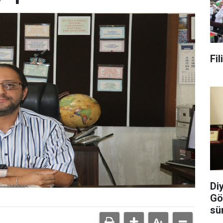
Fi
Di
Gö
sü