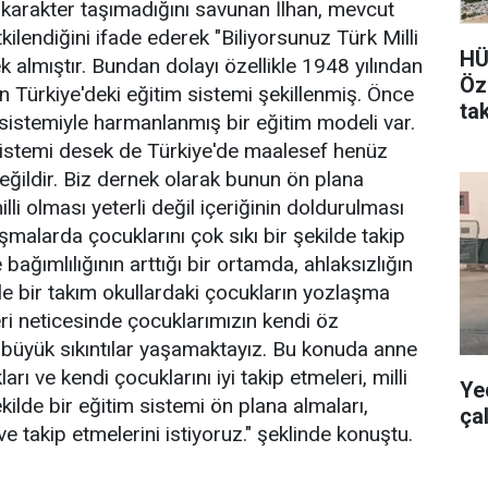
ir karakter taşımadığını savunan İlhan, mevcut
ilendiğini ifade ederek "Biliyorsunuz Türk Milli
HÜ
ek almıştır. Bundan dolayı özellikle 1948 yılından
Öz
n Türkiye'deki eğitim sistemi şekillenmiş. Önce
tak
sistemiyle harmanlanmış bir eğitim modeli var.
m sistemi desek de Türkiye'de maalesef henüz
değildir. Biz dernek olarak bunun ön plana
lli olması yeterli değil içeriğinin doldurulması
ışmalarda çocuklarını çok sıkı bir şekilde takip
ğımlılığının arttığı bir ortamda, ahlaksızlığın
kle bir takım okullardaki çocukların yozlaşma
i neticesinde çocuklarımızın kendi öz
büyük sıkıntılar yaşamaktayız. Bu konuda anne
rı ve kendi çocuklarını iyi takip etmeleri, milli
Ye
ilde bir eğitim sistemi ön plana almaları,
ça
e takip etmelerini istiyoruz." şeklinde konuştu.