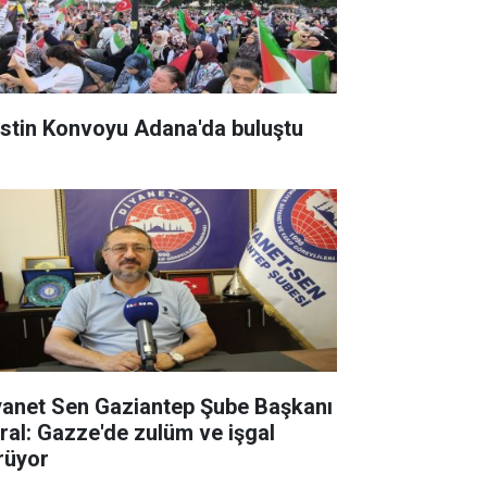
listin Konvoyu Adana'da buluştu
yanet Sen Gaziantep Şube Başkanı
ral: Gazze'de zulüm ve işgal
rüyor