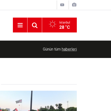
İstanbul
28 °C
döndü
09:36
KKTC'de aşırı sıcak nedeniyle açık alanda öğle
Günün tüm
haberleri