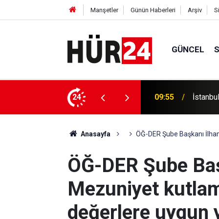
Manşetler
Günün Haberleri
Arşiv
S
GÜNCEL
900 gram uyuşturucu ele geçirildi
24
09:46
İspanya
Anasayfa
ÖĞ-DER Şube Başkanı İlhan:
ÖĞ-DER Şube Baş
Mezuniyet kutlama
değerlere uygun 