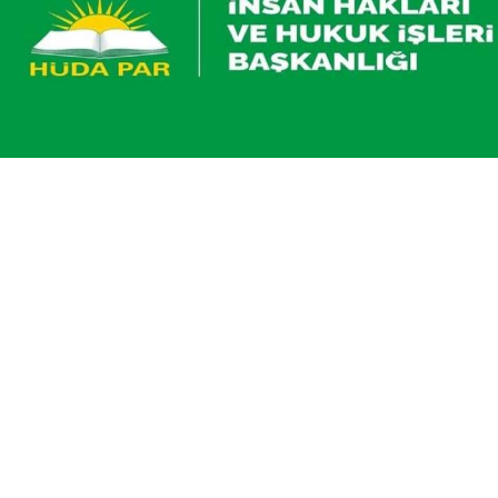
Yayınlanma:
07 Ağustos 2026 Cuma 13:36
HÜDA PAR İnsan Hakları ve Hukuk İşleri Başkanlığı
açıklamasında, Ankara'nın Haymana ilçesinde gece
yarısı düzenlenen polis baskınında Muhammed Kavi
ve eşinin katledilmesine ilişkin “yargısız infaz”
şüphesinin üzerine gidilmesi çağrısında bulunuldu.
NATO Zirvesi sürecinde IŞİD’e yönelik olduğu
iddiasıyla gerçekleştirilen operasyonlar kapsamında,