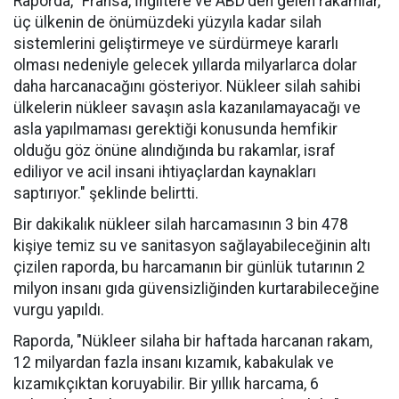
Raporda, "Fransa, İngiltere ve ABD'den gelen rakamlar,
üç ülkenin de önümüzdeki yüzyıla kadar silah
sistemlerini geliştirmeye ve sürdürmeye kararlı
olması nedeniyle gelecek yıllarda milyarlarca dolar
daha harcanacağını gösteriyor. Nükleer silah sahibi
ülkelerin nükleer savaşın asla kazanılamayacağı ve
asla yapılmaması gerektiği konusunda hemfikir
olduğu göz önüne alındığında bu rakamlar, israf
ediliyor ve acil insani ihtiyaçlardan kaynakları
saptırıyor." şeklinde belirtti.
Bir dakikalık nükleer silah harcamasının 3 bin 478
kişiye temiz su ve sanitasyon sağlayabileceğinin altı
çizilen raporda, bu harcamanın bir günlük tutarının 2
milyon insanı gıda güvensizliğinden kurtarabileceğine
vurgu yapıldı.
Raporda, "Nükleer silaha bir haftada harcanan rakam,
12 milyardan fazla insanı kızamık, kabakulak ve
kızamıkçıktan koruyabilir. Bir yıllık harcama, 6