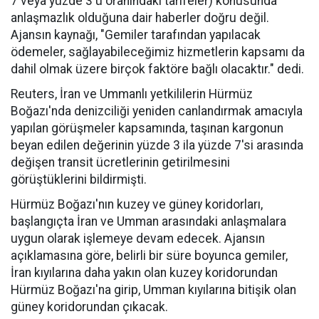
7 veya yüzde 3'ü oranındaki tarifeler) konusunda
anlaşmazlık olduğuna dair haberler doğru değil.
Ajansın kaynağı, "Gemiler tarafından yapılacak
ödemeler, sağlayabileceğimiz hizmetlerin kapsamı da
dahil olmak üzere birçok faktöre bağlı olacaktır." dedi.
Reuters, İran ve Ummanlı yetkililerin Hürmüz
Boğazı'nda denizciliği yeniden canlandırmak amacıyla
yapılan görüşmeler kapsamında, taşınan kargonun
beyan edilen değerinin yüzde 3 ila yüzde 7'si arasında
değişen transit ücretlerinin getirilmesini
görüştüklerini bildirmişti.
Hürmüz Boğazı'nın kuzey ve güney koridorları,
başlangıçta İran ve Umman arasındaki anlaşmalara
uygun olarak işlemeye devam edecek. Ajansın
açıklamasına göre, belirli bir süre boyunca gemiler,
İran kıyılarına daha yakın olan kuzey koridorundan
Hürmüz Boğazı'na girip, Umman kıyılarına bitişik olan
güney koridorundan çıkacak.