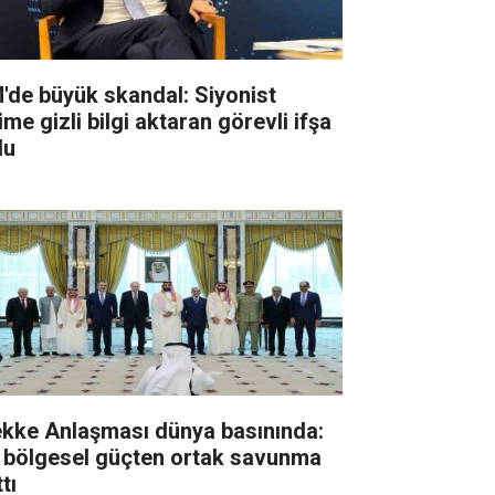
'de büyük skandal: Siyonist
ime gizli bilgi aktaran görevli ifşa
du
kke Anlaşması dünya basınında:
 bölgesel güçten ortak savunma
tı