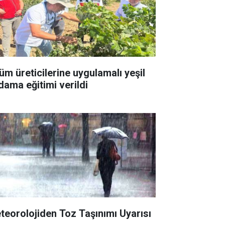
üm üreticilerine uygulamalı yeşil
dama eğitimi verildi
teorolojiden Toz Taşınımı Uyarısı