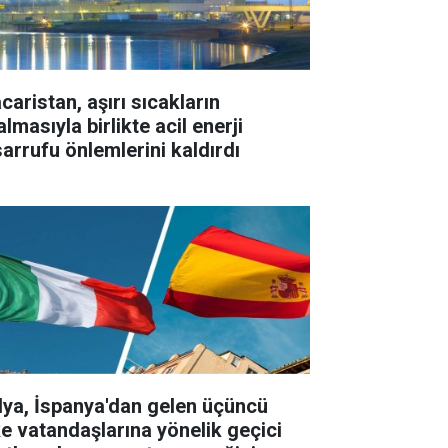
caristan, aşırı sıcakların
lmasıyla birlikte acil enerji
sarrufu önlemlerini kaldırdı
alya, İspanya'dan gelen üçüncü
ke vatandaşlarına yönelik geçici