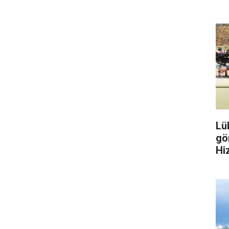
Lü
gö
Hiz
ülk