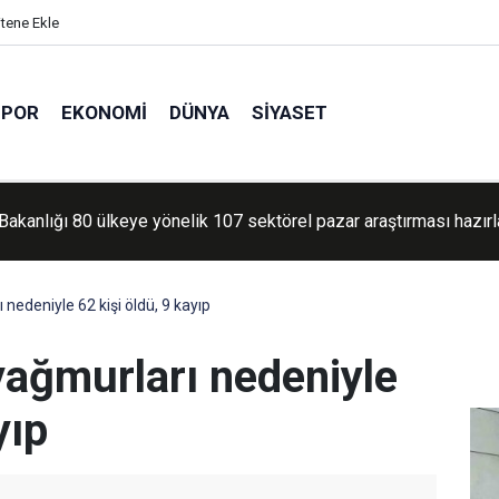
itene Ekle
SPOR
EKONOMI
DÜNYA
SIYASET
 Bakanlığı 80 ülkeye yönelik 107 sektörel pazar araştırması hazırl
edeniyle 62 kişi öldü, 9 kayıp
ağmurları nedeniyle
yıp