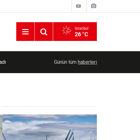
İstanbul
26 °C
adı
09:15
Diyarbakır merkezli 8 ilde siber zorbalık opera
Günün tüm
haberleri