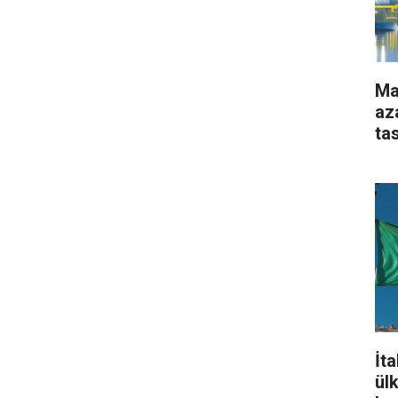
Ma
aza
ta
İt
ül