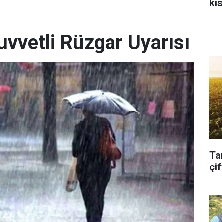
kı
aç
uvvetli Rüzgar Uyarısı
Ta
çif