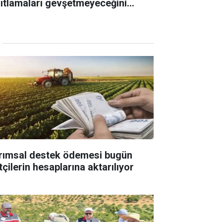
sıtlamaları gevşetmeyeceğini
ıkladı
rımsal destek ödemesi bugün
tçilerin hesaplarına aktarılıyor