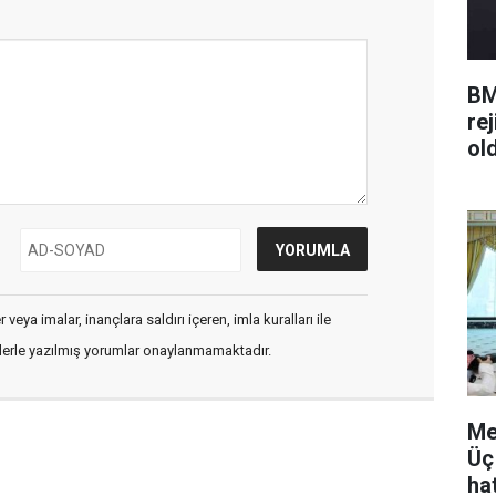
BM
rej
ol
veya imalar, inançlara saldırı içeren, imla kuralları ile
flerle yazılmış yorumlar onaylanmamaktadır.
Me
Üç
hat