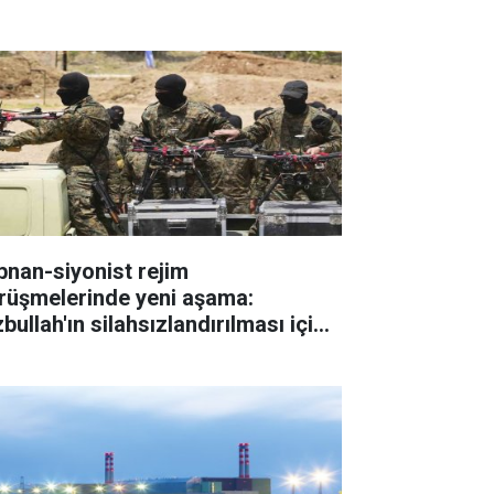
bnan-siyonist rejim
rüşmelerinde yeni aşama:
bullah'ın silahsızlandırılması için
eler belirlendi