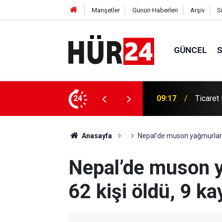
Manşetler
Günün Haberleri
Arşiv
S
GÜNCEL
gesi aldı
24
09:17
Ticaret
Anasayfa
Nepal’de muson yağmurları n
Nepal’de muson y
62 kişi öldü, 9 ka