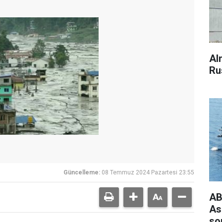
Al
Ru
Güncelleme:
08 Temmuz 2024 Pazartesi 23:55
AB
As
so