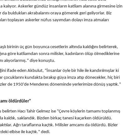
 kalıyor. Askerler gündüz insanların katliam alanına girmesine izin
r da buldukları akrabalarını oraya gömerek geri geliyorlar. Biz
ları toplayan askerler nüfus sayımdan dolayı imza atmaları
ı birinin üç gün boyunca cesetlerin altında kaldığını belirterek,
ına göre katliamdan sonra milisler, kadınların ölüp ölmediklerine
ı alıyorlarmış." diye konuştu.
i ifade eden Akbulut, "İnsanlar öyle bir hile ile kandırılmışlar ki
r çocuklarını kundakta bırakıp güya imza atıp dönecekler, hiç biri
Bizler de 1950'de Menderes döneminde yerlerimize dönüş yaptık."
camı öldürdüler"
 belirten Hacı Tahir Gelmez ise "Çevre köylerin tamamı toplanmış
da kaldık, saklandık. Bizden birkaç tanesi kaçarken öldürüldü.
ktılar. Ağrı taraflarına kaçtık. Milisler amcamı da öldürdü. Bizler
ki elbise ile kaçtık." dedi.