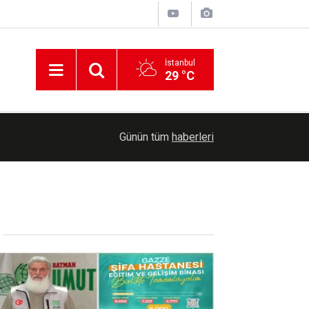
İstanbul
29 °C
17:56
Zelenski: ABD'den her ay Patriot füzesi alacağı
Günün tüm
haberleri