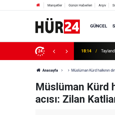
Manşetler
Günün Haberleri
Arşiv
S
GÜNCEL
 kaybı 9'a yükseldi
24
18:09
Hırvatis
Anasayfa
Müslüman Kürd halkının din
Müslüman Kürd h
acısı: Zilan Katli