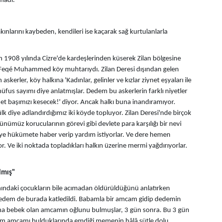
amadı.
nlarını kaybeden, kendileri ise kaçarak sağ kurtulanlarla
in 1908 yılında Cizre'de kardeşlerinden küserek Zilan bölgesine
 Feqé Muhammed köy muhtarıydı. Zilan Deresi dışından gelen
askerler, köy halkına 'Kadınlar, gelinler ve kızlar ziynet eşyaları ile
nüfus sayımı diye anlatmışlar. Dedem bu askerlerin farklı niyetler
met başımızı kesecek!' diyor. Ancak halkı buna inandıramıyor.
k diye adlandırdığımız iki köyde topluyor. Zilan Deresi'nde birçok
nümüz korucularının görevi gibi devlete para karşılığı bir nevi
' diye hükümete haber verip yardım istiyorlar. Ve dere hemen
r. Ve iki noktada topladıkları halkın üzerine mermi yağdırıyorlar.
lmış"
nındaki çocukların bile acımadan öldürüldüğünü anlatırken
Dedem de burada katledildi. Babamla bir amcam gidip dedemin
ha bebek olan amcamın oğlunu bulmuşlar, 3 gün sonra. Bu 3 gün
am amcamı bulduklarında emdiği memenin hâlâ sütle dolu