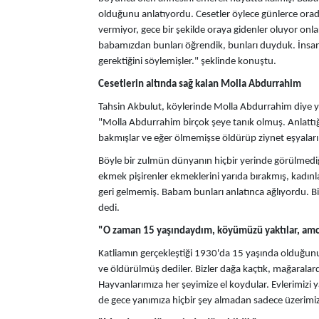
olduğunu anlatıyordu. Cesetler öylece günlerce orada
vermiyor, gece bir şekilde oraya gidenler oluyor onla
babamızdan bunları öğrendik, bunları duyduk. İnsan
gerektiğini söylemişler." şeklinde konuştu.
Cesetlerin altında sağ kalan Molla Abdurrahim
Tahsin Akbulut, köylerinde Molla Abdurrahim diye yaşl
"Molla Abdurrahim birçok şeye tanık olmuş. Anlattığ
bakmışlar ve eğer ölmemişse öldürüp ziynet eşyaların
Böyle bir zulmün dünyanın hiçbir yerinde görülmediğin
ekmek pişirenler ekmeklerini yarıda bırakmış, kadınla
geri gelmemiş. Babam bunları anlatınca ağlıyordu. 
dedi.
"O zaman 15 yaşındaydım, köyümüzü yaktılar, am
Katliamın gerçekleştiği 1930'da 15 yaşında olduğunu
ve öldürülmüş dediler. Bizler dağa kaçtık, mağaralar
Hayvanlarımıza her şeyimize el koydular. Evlerimizi ya
de gece yanımıza hiçbir şey almadan sadece üzerimizde