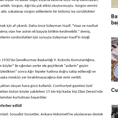
n kişiler ve aileler değil, kıyama katılma sözü verip katılmayan,
artıldı. Sürgün, Ağrı'da şok etkisi oluşturmuştu. Sürgün emrini
aldı, yakalanıp sürgün edilenlerin bir bölümü ise sürüldükleri
Ba
bağ
rmek için af çıkardı. Daha önce Süleyman Nazif, "Vaaz ve nasihat
lmış olan her asinin eli başıyla birlikte kesilmelidir." demiş,
tlerini sürdürdükleri için sonuçta Süleyman Nazif'in isteği
k 1930'da Genelkurmay Başkanlığı 9. Kolordu Komutanlığına,
köyler" ile sığınılan yerler ele geçirilerek "asilerin" geçim
ledikten" sonra Ağrı Tepeler hattına doğru takip edileceği ve
başka meskûn yer bırakılmayacağına dair emir verildi.
uçaktan oluşan hava gücü kullandı. Cumhuriyet gazetesi özel
Cu
ılan bütün köyler yakılırken 15 bin kişi kadar kişi Zilan Deresi'nde
katliamdan kurtulmayı başardılar.
eferber edildi
çmişti. Sosyalist Sovyetler, Ankara Hükümeti'ne uluslararası destek