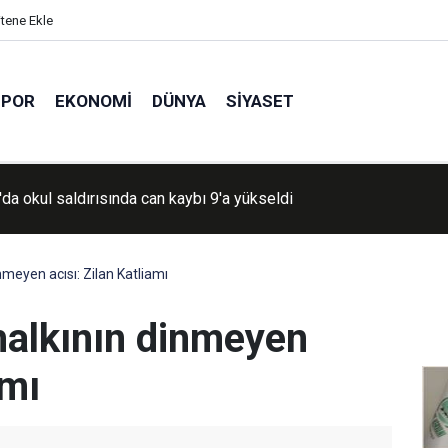
itene Ekle
SPOR
EKONOMI
DÜNYA
SIYASET
tan’da tren kazası: 6’sı ağır 20 yaralı
meyen acısı: Zilan Katliamı
alkının dinmeyen
amı