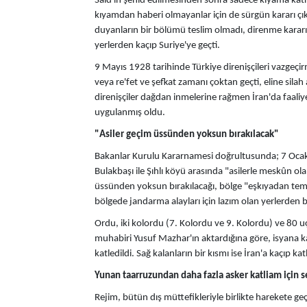
Said'in şehid edilmesinden sonra sadece kıyama katıla
kıyamdan haberi olmayanlar için de sürgün kararı çık
duyanların bir bölümü teslim olmadı, direnme kararı 
yerlerden kaçıp Suriye'ye geçti.
9 Mayıs 1928 tarihinde Türkiye direnişçileri vazgeçi
veya re'fet ve şefkat zamanı çoktan geçti, eline silah a
direnişçiler dağdan inmelerine rağmen İran'da faaliye
uygulanmış oldu.
"Asiler geçim üssünden yoksun bırakılacak"
Bakanlar Kurulu Kararnamesi doğrultusunda; 7 Oca
Bulakbaşı ile Şıhlı köyü arasında "asilerle meskûn olan 
üssünden yoksun bırakılacağı, bölge "eşkıyadan temiz
bölgede jandarma alayları için lazım olan yerlerden 
Ordu, iki kolordu (7. Kolordu ve 9. Kolordu) ve 80 
muhabiri Yusuf Mazhar'ın aktardığına göre, isyana kat
katledildi. Sağ kalanların bir kısmı ise İran'a kaçıp 
Yunan taarruzundan daha fazla asker katliam için s
Rejim, bütün dış müttefikleriyle birlikte harekete ge