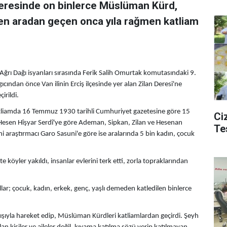
n Deresinde on binlerce Müslüman Kürd,
ken aradan geçen onca yıla rağmen katliam
ğrı Dağı isyanları sırasında Ferik Salih Omurtak komutasındaki 9.
ından önce Van ilinin Erciş ilçesinde yer alan Zilan Deresi'ne
irildi.
katliamda 16 Temmuz 1930 tarihli Cumhuriyet gazetesine göre 15
Ciz
ar Hesen Hîşyar Serdî'ye göre Ademan, Sipkan, Zilan ve Hesenan
Te
 araştırmacı Garo Sasuni'e göre ise aralarında 5 bin kadın, çocuk
te köyler yakıldı, insanlar evlerini terk etti, zorla topraklarından
; çocuk, kadın, erkek, genç, yaşlı demeden katledilen binlerce
yışıyla hareket edip, Müslüman Kürdleri katliamlardan geçirdi. Şeyh