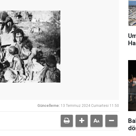
Um
Ha
Güncelleme:
13 Temmuz 2024 Cumartesi 11:50
Ba
dö