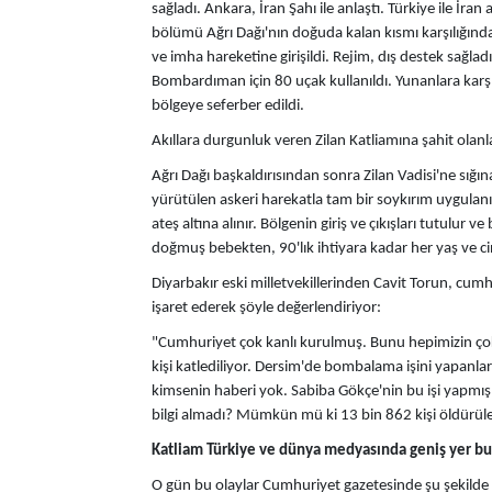
sağladı. Ankara, İran Şahı ile anlaştı. Türkiye ile İran
bölümü Ağrı Dağı'nın doğuda kalan kısmı karşılığında İ
ve imha hareketine girişildi. Rejim, dış destek sağla
Bombardıman için 80 uçak kullanıldı. Yunanlara karş
bölgeye seferber edildi.
Akıllara durgunluk veren Zilan Katliamına şahit olanl
Ağrı Dağı başkaldırısından sonra Zilan Vadisi'ne sı
yürütülen askeri harekatla tam bir soykırım uygulanı
ateş altına alınır. Bölgenin giriş ve çıkışları tutulur v
doğmuş bebekten, 90'lık ihtiyara kadar her yaş ve ci
Diyarbakır eski milletvekillerinden Cavit Torun, cumh
işaret ederek şöyle değerlendiriyor:
"Cumhuriyet çok kanlı kurulmuş. Bunu hepimizin çok
kişi katlediliyor. Dersim'de bombalama işini yapanlar
kimsenin haberi yok. Sabiba Gökçe'nin bu işi yapm
bilgi almadı? Mümkün mü ki 13 bin 862 kişi öldürül
Katliam Türkiye ve dünya medyasında geniş yer b
O gün bu olaylar Cumhuriyet gazetesinde şu şekilde 