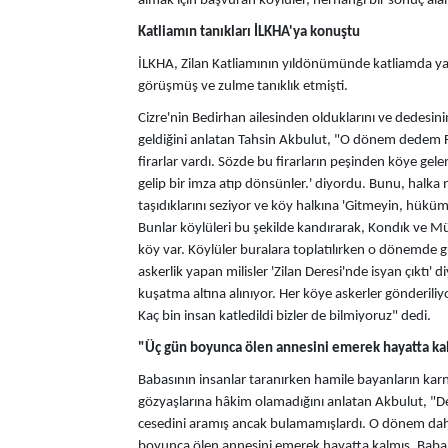
almak için başvuran köylüler, herhangi bir sonuç al
Katliamın tanıkları İLKHA'ya konuştu
İLKHA, Zilan Katliamının yıldönümünde katliamda yakı
görüşmüş ve zulme tanıklık etmişti.
Cizre'nin Bedirhan ailesinden olduklarını ve dedesin
geldiğini anlatan Tahsin Akbulut, "O dönem dedem
firarlar vardı. Sözde bu firarların peşinden köye gelen 
gelip bir imza atıp dönsünler.' diyordu. Bunu, halka 
taşıdıklarını seziyor ve köy halkına 'Gitmeyin, hükü
Bunlar köylüleri bu şekilde kandırarak, Kondık ve Mül
köy var. Köylüler buralara toplatılırken o dönemde gü
askerlik yapan milisler 'Zilan Deresi'nde isyan çıktı
kuşatma altına alınıyor. Her köye askerler gönderiliyo
Kaç bin insan katledildi bizler de bilmiyoruz" dedi.
"Üç gün boyunca ölen annesini emerek hayatta ka
Babasının insanlar taranırken hamile bayanların kar
gözyaşlarına hâkim olamadığını anlatan Akbulut, "
cesedini aramış ancak bulamamışlardı. O dönem da
boyunca ölen annesini emerek hayatta kalmış. Bab