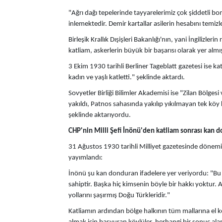
"Ağrı dağı tepelerinde tayyarelerimiz çok şiddetli bo
inlemektedir. Demir kartallar asilerin hesabını temiz
Birleşik Krallık Dışişleri Bakanlığı'nın, yani İngilizler
katliam, askerlerin büyük bir başarısı olarak yer almış
3 Ekim 1930 tarihli Berliner Tageblatt gazetesi ise k
kadın ve yaşlı katletti." şeklinde aktardı.
Sovyetler Birliği Bilimler Akademisi ise "Zilan Bölges
yakıldı, Patnos sahasında yakılıp yıkılmayan tek köy k
şeklinde aktarıyordu.
CHP'nin Milli Şefi İnönü'den katliam sonrası kan 
31 Ağustos 1930 tarihli Milliyet gazetesinde dönem
yayımlandı:
İnönü şu kan donduran ifadelere yer veriyordu: "Bu 
sahiptir. Başka hiç kimsenin böyle bir hakkı yoktur.
yollarını şaşırmış Doğu Türkleridir."
Katliamın ardından bölge halkının tüm mallarına el k