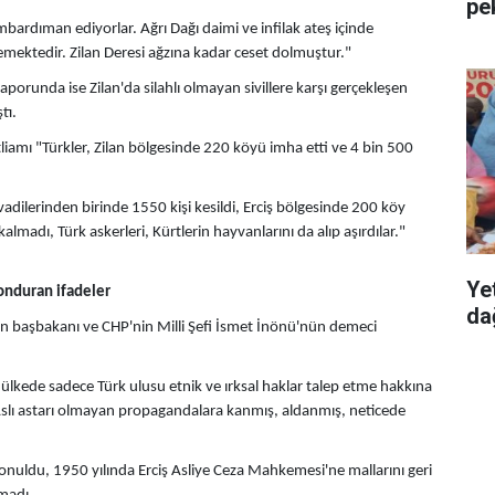
pe
mbardıman ediyorlar. Ağrı Dağı daimi ve infilak ateş içinde
lemektedir. Zilan Deresi ağzına kadar ceset dolmuştur."
in raporunda ise Zilan'da silahlı olmayan sivillere karşı gerçekleşen
tı.
atliamı "Türkler, Zilan bölgesinde 220 köyü imha etti ve 4 bin 500
i vadilerinden birinde 1550 kişi kesildi, Erciş bölgesinde 200 köy
almadı, Türk askerleri, Kürtlerin hayvanlarını da alıp aşırdılar."
Ye
donduran ifadeler
dağ
in başbakanı ve CHP'nin Milli Şefi İsmet İnönü'nün demeci
ülkede sadece Türk ulusu etnik ve ırksal haklar talep etme hakkına
 Aslı astarı olmayan propagandalara kanmış, aldanmış, neticede
onuldu, 1950 yılında Erciş Asliye Ceza Mahkemesi'ne mallarını geri