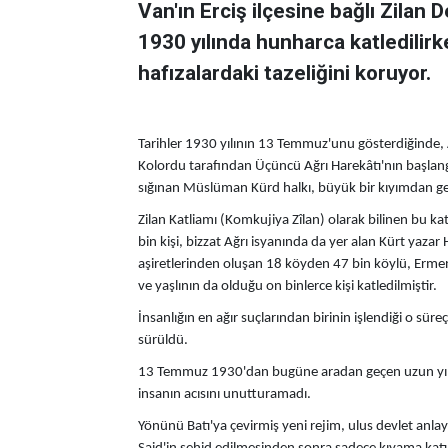
Van'ın Erciş ilçesine bağlı Zila
1930 yılında hunharca katledilir
hafızalardaki tazeliğini koruyor.
Tarihler 1930 yılının 13 Temmuz'unu gösterdiğinde, A
Kolordu tarafından Üçüncü Ağrı Harekâtı'nın başlangıc
sığınan Müslüman Kürd halkı, büyük bir kıyımdan geç
Zilan Katliamı (Komkujiya Zîlan) olarak bilinen bu 
bin kişi, bizzat Ağrı isyanında da yer alan Kürt yaz
aşiretlerinden oluşan 18 köyden 47 bin köylü, Ermeni
ve yaşlının da olduğu on binlerce kişi katledilmiştir.
İnsanlığın en ağır suçlarından birinin işlendiği o süreç
sürüldü.
13 Temmuz 1930'dan bugüne aradan geçen uzun yıllar
insanın acısını unutturamadı.
Yönünü Batı'ya çevirmiş yeni rejim, ulus devlet anla