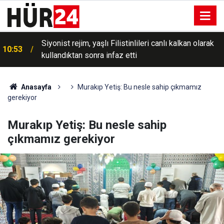
Bakan Gürlek açıkladı: İntihar ve kaza süsü verilen
10:45
iki ölüm olayı aydınlatıldı
Anasayfa
Murakıp Yetiş: Bu nesle sahip çıkmamız
gerekiyor
Murakıp Yetiş: Bu nesle sahip
çıkmamız gerekiyor