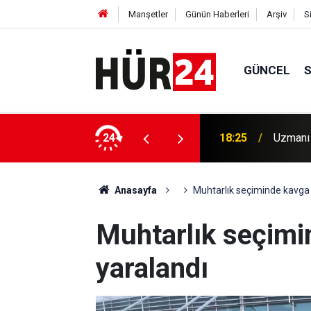
Manşetler
Günün Haberleri
Arşiv
S
GÜNCEL
Şam'dak
ağışıklık sistemini olumsuz etkileyebiliyor
24
18:21
var
Anasayfa
Muhtarlık seçiminde kavga çı
Muhtarlık seçimin
yaralandı