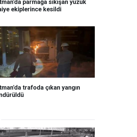
tman'da parmağa sıkışan yüzük
aiye ekiplerince kesildi
tman'da trafoda çıkan yangın
ndürüldü