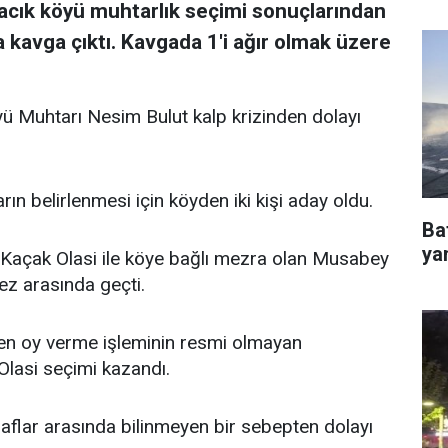
vacık köyü muhtarlık seçimi sonuçlarından
a kavga çıktı. Kavgada 1'i ağır olmak üzere
yü Muhtarı Nesim Bulut kalp krizinden dolayı
ın belirlenmesi için köyden iki kişi aday oldu.
Ba
ya
Kaçak Olasi ile köye bağlı mezra olan Musabey
z arasında geçti.
eşen oy verme işleminin resmi olmayan
Olasi seçimi kazandı.
aflar arasında bilinmeyen bir sebepten dolayı