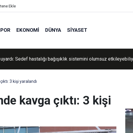
itene Ekle
SPOR
EKONOMI
DÜNYA
SIYASET
i bombalı saldırının bilançosunda düzeltme yapıldı: Ölü yok 14 ya
ktı: 3 kişi yaralandı
de kavga çıktı: 3 kişi