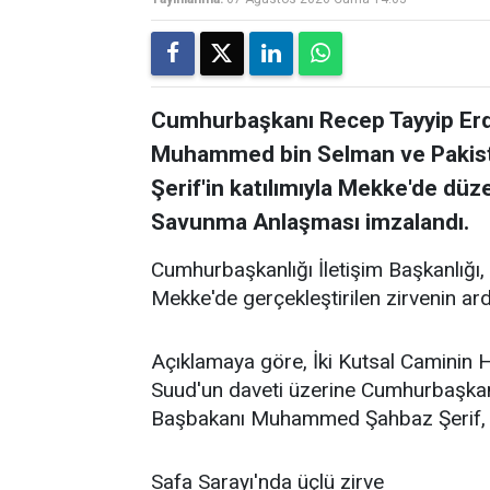
Cumhurbaşkanı Recep Tayyip Erdo
Muhammed bin Selman ve Paki
Şerif'in katılımıyla Mekke'de dü
Savunma Anlaşması imzalandı.
Cumhurbaşkanlığı İletişim Başkanlığı,
Mekke'de gerçekleştirilen zirvenin ar
Açıklamaya göre, İki Kutsal Caminin 
Suud'un daveti üzerine Cumhurbaşkan
Başbakanı Muhammed Şahbaz Şerif, 7 A
Safa Sarayı'nda üçlü zirve