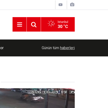
İstanbul
30 °C
ralı
18:18
Hindistan balistik füze testis gerçekleştirdi
Günün tüm
haberleri