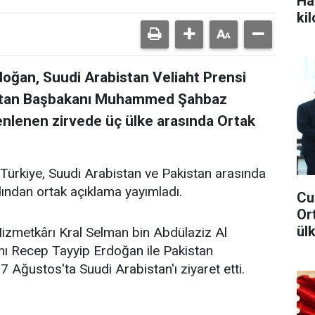
Ha
ki
ğan, Suudi Arabistan Veliaht Prensi
stan Başbakanı Muhammed Şahbaz
zenlenen zirvede üç ülke arasında Ortak
 Türkiye, Suudi Arabistan ve Pakistan arasında
dından ortak açıklama yayımladı.
Cu
Or
ül
Hizmetkârı Kral Selman bin Abdülaziz Al
ı Recep Tayyip Erdoğan ile Pakistan
ğustos'ta Suudi Arabistan'ı ziyaret etti.