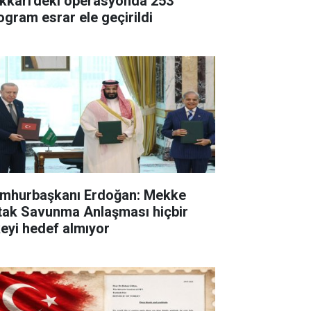
kkari'deki operasyonda 253
logram esrar ele geçirildi
mhurbaşkanı Erdoğan: Mekke
tak Savunma Anlaşması hiçbir
keyi hedef almıyor