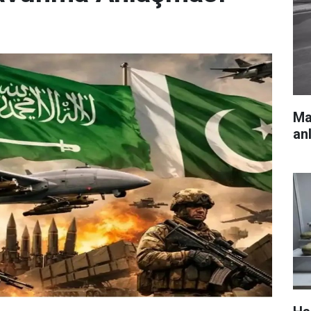
Mar
an