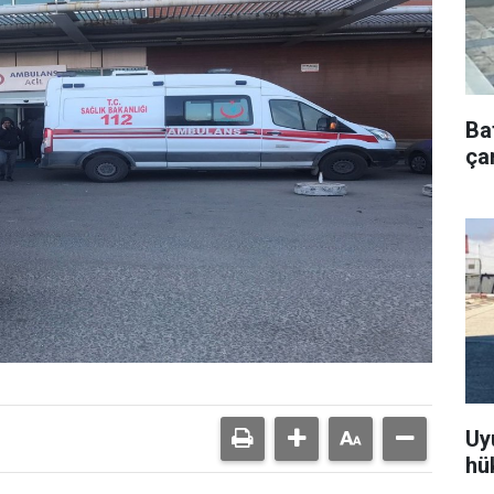
Ba
çar
Uy
hü