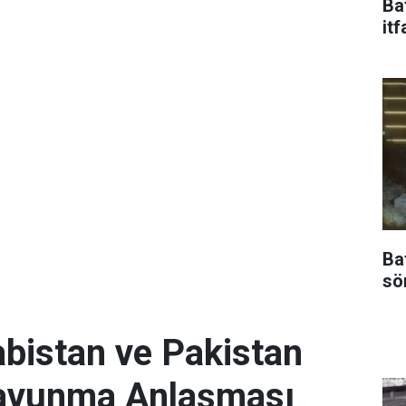
Ba
itf
Ba
sö
abistan ve Pakistan
Savunma Anlaşması