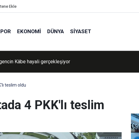
itene Ekle
SPOR
EKONOMI
DÜNYA
SIYASET
ava nasıl olacak?
lı teslim oldu
ada 4 PKK'lı teslim