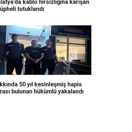
latya'da kablo hırsızlığına karışan
şüpheli tutuklandı
kkında 50 yıl kesinleşmiş hapis
zası bulunan hükümlü yakalandı