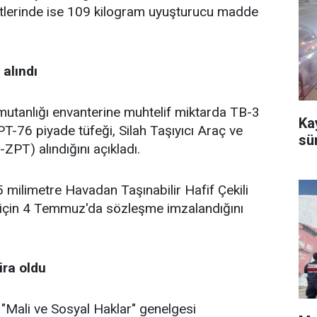
etlerinde ise 109 kilogram uyuşturucu madde
alındı
mutanlığı envanterine muhtelif miktarda TB-3
Kay
PT-76 piyade tüfeği, Silah Taşıyıcı Araç ve
sü
E-ZPT) alındığını açıkladı.
5 milimetre Havadan Taşınabilir Hafif Çekili
 için 4 Temmuz'da sözleşme imzalandığını
ira oldu
 "Mali ve Sosyal Haklar" genelgesi