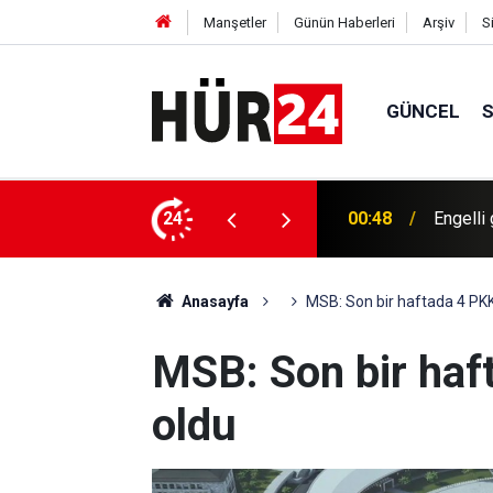
Manşetler
Günün Haberleri
Arşiv
S
GÜNCEL
ekleşiyor
24
00:40
Bugün h
Anasayfa
MSB: Son bir haftada 4 PKK'
MSB: Son bir haft
oldu