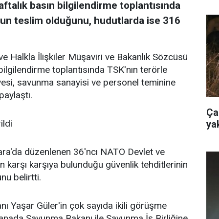
ftalık basın bilgilendirme toplantısında
n teslim olduğunu, hudutlarda ise 316
e Halkla İlişkiler Müşaviri ve Bakanlık Sözcüsü
bilgilendirme toplantısında TSK'nın terörle
esi, savunma sanayisi ve personel teminine
paylaştı.
Ça
ldi
ya
ara'da düzenlenen 36'ncı NATO Devlet ve
ın karşı karşıya bulunduğu güvenlik tehditlerinin
u belirtti.
ı Yaşar Güler'in çok sayıda ikili görüşme
Kanada Savunma Bakanı ile Savunma İş Birliğine