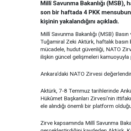
Millî Savunma Bakanlığı (MSB), ha
son bir haftada 4 PKK mensubunu
kişinin yakalandığını açıkladı.
Millî Savunma Bakanlığı (MSB) Basın v
Tuğamiral Zeki Aktürk, haftalık basın 
mücadele, hudut güvenliği, NATO Zirv
ilişkin güncel gelişmeleri kamuoyuyla 
Ankara'daki NATO Zirvesi değerlendiri
Aktürk, 7-8 Temmuz tarihlerinde Ank
Hükûmet Başkanları Zirvesi'nin ittifak
ele alındığı önemli bir platform olduğun
Zirve kapsamında Millî Savunma Bakan
gerçekleştirdiğini kaydeden Aktürk, 