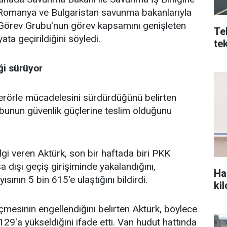
ı, Romanya ve Bulgaristan savunma bakanlarıyla
 Görev Grubu'nun görev kapsamını genişleten
Te
ta geçirildiğini söyledi.
tek
ği sürüyor
 terörle mücadelesini sürdürdüğünü belirten
bunun güvenlik güçlerine teslim olduğunu
bilgi veren Aktürk, son bir haftada biri PKK
dışı geçiş girişiminde yakalandığını,
Ha
sının 5 bin 615'e ulaştığını bildirdi.
ki
esinin engellendiğini belirten Aktürk, böylece
 129'a yükseldiğini ifade etti. Van hudut hattında