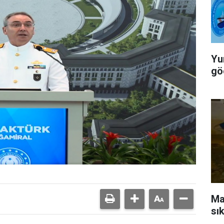
Yu
gö
Ma
sık