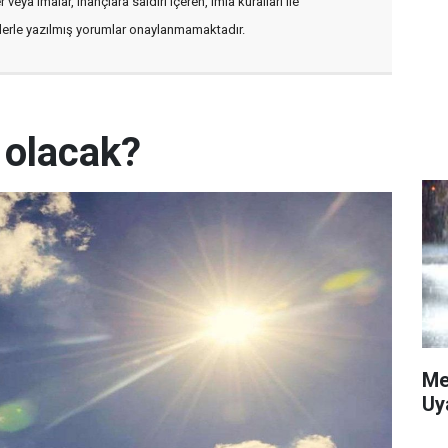
veya imalar, inançlara saldırı içeren, imla kuralları ile
flerle yazılmış yorumlar onaylanmamaktadır.
 olacak?
Me
Uy