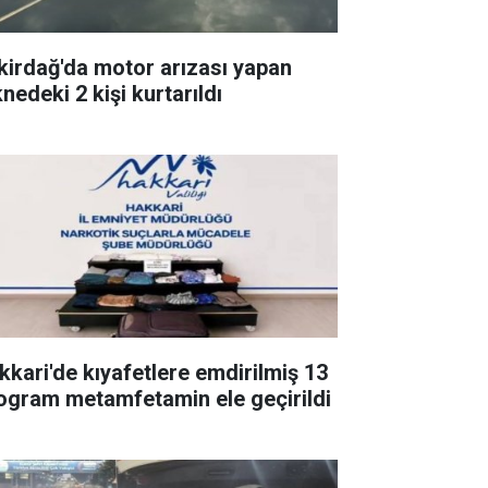
kirdağ'da motor arızası yapan
nedeki 2 kişi kurtarıldı
kkari'de kıyafetlere emdirilmiş 13
logram metamfetamin ele geçirildi