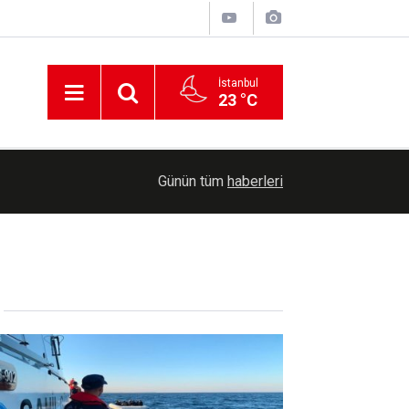
İstanbul
23 °C
00:39
Yozgat'ta yeşil mercimek hasadı başladı
Günün tüm
haberleri