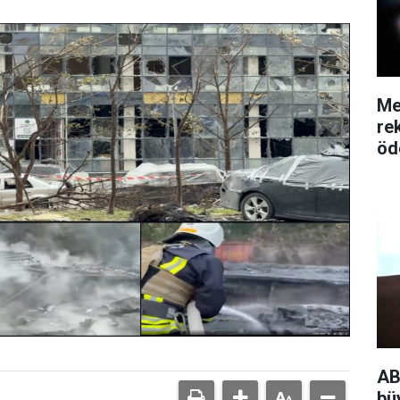
Me
re
öd
AB
bü