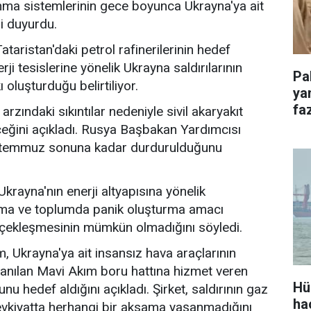
ma sistemlerinin gece boyunca Ukrayna'ya ait
ni duyurdu.
ataristan'daki petrol rafinerilerinin hedef
i tesislerine yönelik Ukrayna saldırılarının
Pa
 oluşturduğu belirtiliyor.
ya
faz
rzındaki sıkıntılar nedeniyle sivil akaryakıt
eceğini açıkladı. Rusya Başbakan Yardımcısı
ın temmuz sonuna kadar durdurulduğunu
krayna'nın enerji altyapısına yönelik
latma ve toplumda panik oluşturma amacı
gerçekleşmesinin mümkün olmadığını söyledi.
, Ukrayna'ya ait insansız hava araçlarının
lanılan Mavi Akım boru hattına hizmet veren
Hü
hedef aldığını açıkladı. Şirket, saldırının gaz
ha
evkiyatta herhangi bir aksama yaşanmadığını