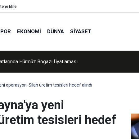
itene Ekle
SPOR
EKONOMI
DÜNYA
SIYASET
 temmuz bilançosu: İşgalciler 3 Filistinliyi şehit etti, Mescid-i A
askın düzenledi
 operasyon: Silah üretim tesisleri hedef alındı
yna'ya yeni
üretim tesisleri hedef