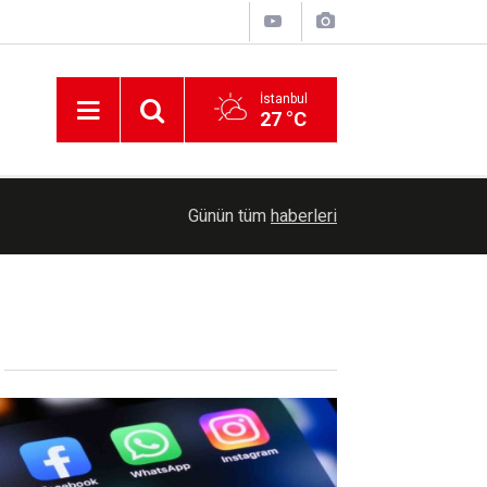
İstanbul
27 °C
ksa'ya
07:57
Güneydoğu'da toz taşınımı bekleniyor
Günün tüm
haberleri