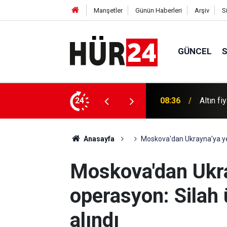
Manşetler
Günün Haberleri
Arşiv
S
GÜNCEL
Kudüs'te
 fiyatlaması
24
08:16
rekor b
Anasayfa
Moskova'dan Ukrayna'ya yeni
Moskova'dan Ukra
operasyon: Silah 
alındı