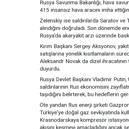
Rusya Savunma Bakanlığı, hava savun
415 insansız hava aracını imha ettiği
Zelenskiy ise saldırılarda Saratov ve T
alındığını doğruladı. Son dönemde enerj
Rusya'da akaryakıt arzı üzerinde baskı
Kırım Başkanı Sergey Aksyonov, yakıt a
satışlarına yönelik kısıtlamaların sür
Aleksandr Novak da dizel ihracatın
duyurdu.
Rusya Devlet Başkanı Vladimir Putin, U
saldırılarının Rus ekonomisini zayıf
taşıdığını belirterek, bu hedeflerin 
Öte yandan Rus enerji şirketi Gazprom
Türkiye'ye doğal gaz sevkiyatında kul
Krasnodarskaya kompresör istasyonunu 
akışını kesmeyi amaçladığını ancak s