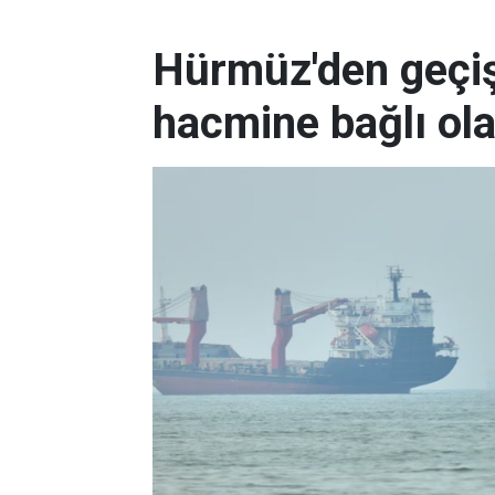
Hürmüz'den geçişl
hacmine bağlı ol