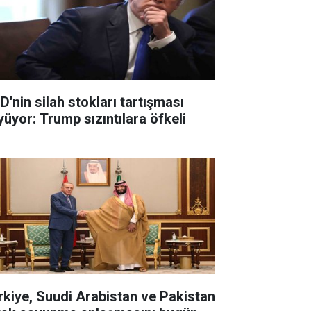
D'nin silah stokları tartışması
yüyor: Trump sızıntılara öfkeli
rkiye, Suudi Arabistan ve Pakistan