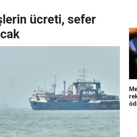
erin ücreti, sefer
acak
Me
re
öd