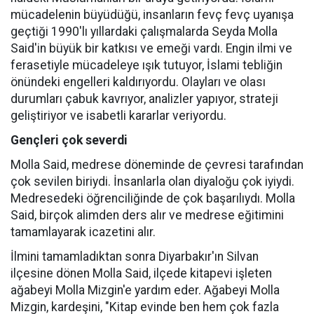
mücadelenin büyüdüğü, insanların fevç fevç uyanışa
geçtiği 1990'lı yıllardaki çalışmalarda Seyda Molla
Said'in büyük bir katkısı ve emeği vardı. Engin ilmi ve
ferasetiyle mücadeleye ışık tutuyor, İslami tebliğin
önündeki engelleri kaldırıyordu. Olayları ve olası
durumları çabuk kavrıyor, analizler yapıyor, strateji
geliştiriyor ve isabetli kararlar veriyordu.
Gençleri çok severdi
Molla Said, medrese döneminde de çevresi tarafından
çok sevilen biriydi. İnsanlarla olan diyaloğu çok iyiydi.
Medresedeki öğrenciliğinde de çok başarılıydı. Molla
Said, birçok alimden ders alır ve medrese eğitimini
tamamlayarak icazetini alır.
İlmini tamamladıktan sonra Diyarbakır'ın Silvan
ilçesine dönen Molla Said, ilçede kitapevi işleten
ağabeyi Molla Mizgin'e yardım eder. Ağabeyi Molla
Mizgin, kardeşini, "Kitap evinde ben hem çok fazla