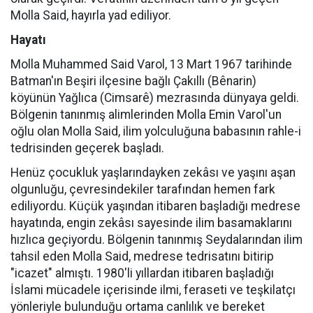
Molla Said, hayırla yad ediliyor.
Hayatı
Molla Muhammed Said Varol, 13 Mart 1967 tarihinde
Batman'ın Beşiri ilçesine bağlı Çakıllı (Bênarin)
köyünün Yağlıca (Cimsarê) mezrasında dünyaya geldi.
Bölgenin tanınmış alimlerinden Molla Emin Varol'un
oğlu olan Molla Said, ilim yolculuğuna babasının rahle-i
tedrisinden geçerek başladı.
Henüz çocukluk yaşlarındayken zekâsı ve yaşını aşan
olgunluğu, çevresindekiler tarafından hemen fark
ediliyordu. Küçük yaşından itibaren başladığı medrese
hayatında, engin zekâsı sayesinde ilim basamaklarını
hızlıca geçiyordu. Bölgenin tanınmış Seydalarından ilim
tahsil eden Molla Said, medrese tedrisatını bitirip
"icazet" almıştı. 1980'li yıllardan itibaren başladığı
İslami mücadele içerisinde ilmi, feraseti ve teşkilatçı
yönleriyle bulunduğu ortama canlılık ve bereket