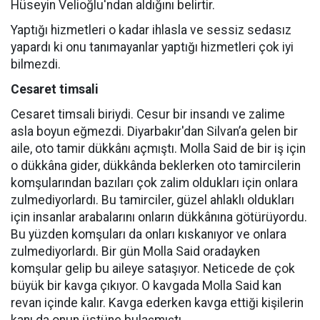
Hüseyin Velioğlu'ndan aldığını belirtir.
Yaptığı hizmetleri o kadar ihlasla ve sessiz sedasız
yapardı ki onu tanımayanlar yaptığı hizmetleri çok iyi
bilmezdi.
Cesaret timsali
Cesaret timsali biriydi. Cesur bir insandı ve zalime
asla boyun eğmezdi. Diyarbakır'dan Silvan’a gelen bir
aile, oto tamir dükkânı açmıştı. Molla Said de bir iş için
o dükkâna gider, dükkânda beklerken oto tamircilerin
komşularından bazıları çok zalim oldukları için onlara
zulmediyorlardı. Bu tamirciler, güzel ahlaklı oldukları
için insanlar arabalarını onların dükkânına götürüyordu.
Bu yüzden komşuları da onları kıskanıyor ve onlara
zulmediyorlardı. Bir gün Molla Said oradayken
komşular gelip bu aileye sataşıyor. Neticede de çok
büyük bir kavga çıkıyor. O kavgada Molla Said kan
revan içinde kalır. Kavga ederken kavga ettiği kişilerin