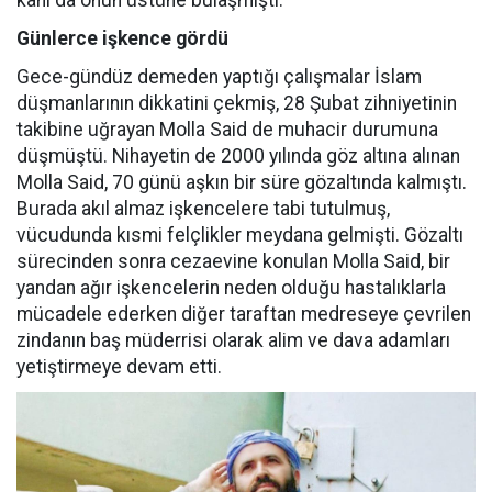
kanı da onun üstüne bulaşmıştı.
Günlerce işkence gördü
Gece-gündüz demeden yaptığı çalışmalar İslam
düşmanlarının dikkatini çekmiş, 28 Şubat zihniyetinin
takibine uğrayan Molla Said de muhacir durumuna
düşmüştü. Nihayetin de 2000 yılında göz altına alınan
Molla Said, 70 günü aşkın bir süre gözaltında kalmıştı.
Burada akıl almaz işkencelere tabi tutulmuş,
vücudunda kısmi felçlikler meydana gelmişti. Gözaltı
sürecinden sonra cezaevine konulan Molla Said, bir
yandan ağır işkencelerin neden olduğu hastalıklarla
mücadele ederken diğer taraftan medreseye çevrilen
zindanın baş müderrisi olarak alim ve dava adamları
yetiştirmeye devam etti.