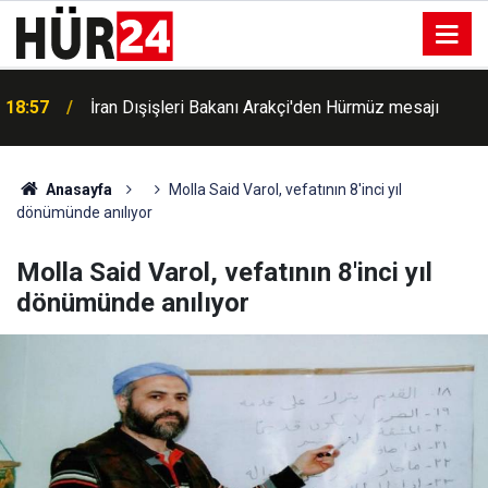
British Columbia'da orman yangını Summerland'ı
18:55
vurdu: Acil durum ilan edildi
Anasayfa
Molla Said Varol, vefatının 8'inci yıl
dönümünde anılıyor
Molla Said Varol, vefatının 8'inci yıl
dönümünde anılıyor