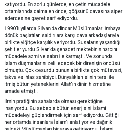
katıyordu. En zorlu günlerde, en çetin mücadele
ortamlarında daima en önde, göğsünü davasına siper
edercesine gayret sarf ediyordu.
1990'lı yıllarda Silvan'da dindar Müslümanları imhaya
dönük başlatılan saldırılara karşı dava arkadaşlarıyla
birlikte yiğitçe karşılık veriyordu. Susaların yaşandığı
şehitler yurdu Silvan'da şehadet mektebinin harcını
mücadele azmi ve sabrı ile karmıştı. Ve sonunda
İslam düşmanlarını zelil edecek bir direnişin öncüsü
olmuştu. Çok cesurdu bununla birlikte çok mütevazi,
takva ve ihlas sahibiydi. Dünyalıkları elinin tersi ile
itmiş bütün yeteneklerini Allah'ın dinin hizmetine
amade etmişti.
İlmin pratiğinin sahalarda olması gerektiğine
inanıyordu. Bu sebeple bütün enerjisini İslami
mücadeleyi güçlendirmek için sarf ediyordu. Gittiği
her ortamda insanlara İslam'ı anlatıyor ve dağınık
haldeki Müslümanları bir araya getiriyordu. İslami