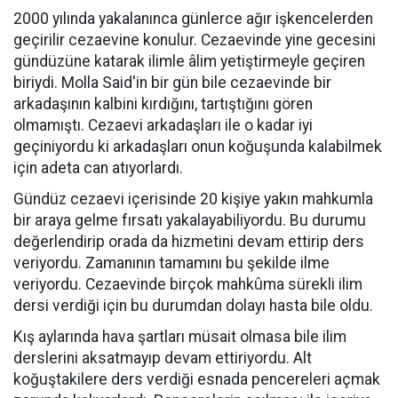
2000 yılında yakalanınca günlerce ağır işkencelerden
geçirilir cezaevine konulur. Cezaevinde yine gecesini
gündüzüne katarak ilimle âlim yetiştirmeyle geçiren
biriydi. Molla Said'in bir gün bile cezaevinde bir
arkadaşının kalbini kırdığını, tartıştığını gören
olmamıştı. Cezaevi arkadaşları ile o kadar iyi
geçiniyordu ki arkadaşları onun koğuşunda kalabilmek
için adeta can atıyorlardı.
Gündüz cezaevi içerisinde 20 kişiye yakın mahkumla
bir araya gelme fırsatı yakalayabiliyordu. Bu durumu
değerlendirip orada da hizmetini devam ettirip ders
veriyordu. Zamanının tamamını bu şekilde ilme
veriyordu. Cezaevinde birçok mahkûma sürekli ilim
dersi verdiği için bu durumdan dolayı hasta bile oldu.
Kış aylarında hava şartları müsait olmasa bile ilim
derslerini aksatmayıp devam ettiriyordu. Alt
koğuştakilere ders verdiği esnada pencereleri açmak