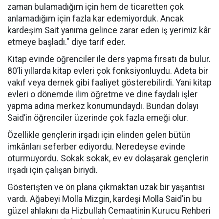
zaman bulamadığım için hem de ticaretten çok
anlamadığım için fazla kar edemiyorduk. Ancak
kardeşim Sait yanıma gelince zarar eden iş yerimiz kâr
etmeye başladı." diye tarif eder.
Kitap evinde öğrenciler ile ders yapma fırsatı da bulur.
80’li yıllarda kitap evleri çok fonksiyonluydu. Adeta bir
vakıf veya dernek gibi faaliyet gösterebilirdi. Yani kitap
evleri o dönemde ilim öğretme ve dine faydalı işler
yapma adına merkez konumundaydı. Bundan dolayı
Said’in öğrenciler üzerinde çok fazla emeği olur.
Özellikle gençlerin irşadı için elinden gelen bütün
imkânları seferber ediyordu. Neredeyse evinde
oturmuyordu. Sokak sokak, ev ev dolaşarak gençlerin
irşadı için çalışan biriydi.
Gösterişten ve ön plana çıkmaktan uzak bir yaşantısı
vardı. Ağabeyi Molla Mizgin, kardeşi Molla Said'in bu
güzel ahlakını da Hizbullah Cemaatinin Kurucu Rehberi