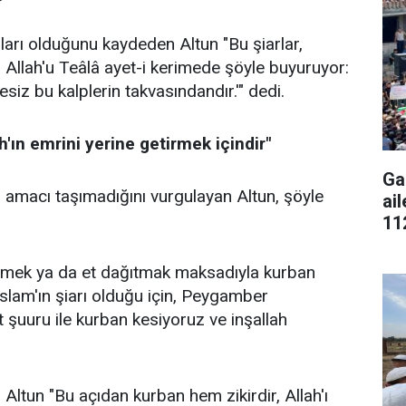
arları olduğunu kaydeden Altun "Bu şiarlar,
Allah'u Teâlâ ayet-i kerimede şöyle buyuruyor:
hesiz bu kalplerin takvasındandır.'" dedi.
h'ın emrini yerine getirmek içindir"
Ga
 amacı taşımadığını vurgulayan Altun, şöyle
ai
11
dirmek ya da et dağıtmak maksadıyla kurban
İslam'ın şiarı olduğu için, Peygamber
 şuuru ile kurban kesiyoruz ve inşallah
ltun "Bu açıdan kurban hem zikirdir, Allah'ı