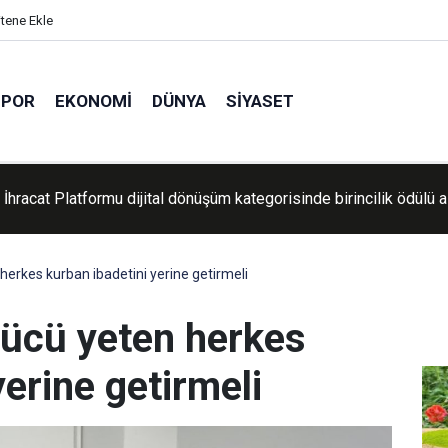
itene Ekle
SPOR
EKONOMI
DÜNYA
SIYASET
İhracat Platformu dijital dönüşüm kategorisinde birincilik ödülü a
aşkanı Erdoğan Suudi Arabistan'a gitti
 herkes kurban ibadetini yerine getirmeli
Gücü yeten herkes
yerine getirmeli