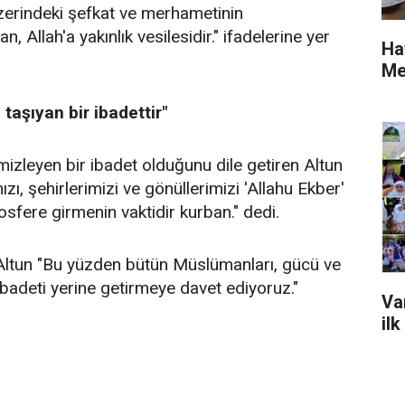
 üzerindeki şefkat ve merhametinin
 Allah'a yakınlık vesilesidir." ifadelerine yer
Ha
Me
taşıyan bir ibadettir"
izleyen bir ibadet olduğunu dile getiren Altun
zı, şehirlerimizi ve gönüllerimizi 'Allahu Ekber'
sfere girmenin vaktidir kurban." dedi.
ltun "Bu yüzden bütün Müslümanları, gücü ve
ibadeti yerine getirmeye davet ediyoruz."
Va
ilk