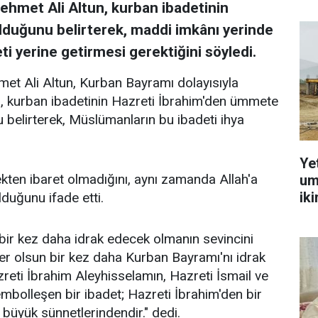
hmet Ali Altun, kurban ibadetinin
 olduğunu belirterek, maddi imkânı yerinde
i yerine getirmesi gerektiğini söyledi.
 Ali Altun, Kurban Bayramı dolayısıyla
, kurban ibadetinin Hazreti İbrahim'den ümmete
 belirterek, Müslümanların bu ibadeti ihya
Ye
ten ibaret olmadığını, aynı zamanda Allah'a
um
ik
lduğunu ifade etti.
bir kez daha idrak edecek olmanın sevincini
ürler olsun bir kez daha Kurban Bayramı'nı idrak
zreti İbrahim Aleyhisselamın, Hazreti İsmail ve
bolleşen bir ibadet; Hazreti İbrahim'den bir
büyük sünnetlerindendir." dedi.