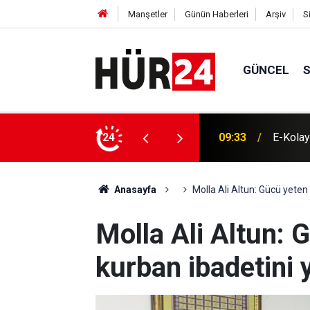
Manşetler
Günün Haberleri
Arşiv
S
GÜNCEL
09:33
E-Kolay 
24
09:15
Cumhurb
Anasayfa
Molla Ali Altun: Gücü yeten
Molla Ali Altun: 
kurban ibadetini 