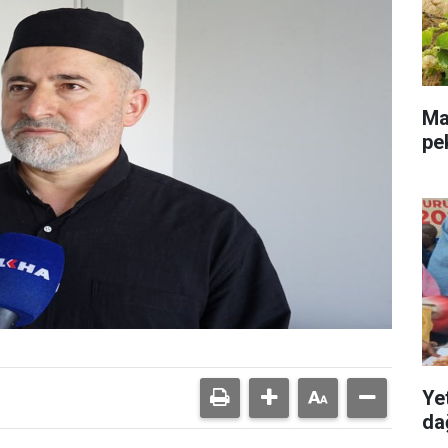
Mal
pe
Ye
dağ