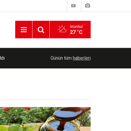
İstanbul
27 °C
ldı
08:55
Serbest piyasada döviz kurları ne kadar?
Günün tüm
haberleri