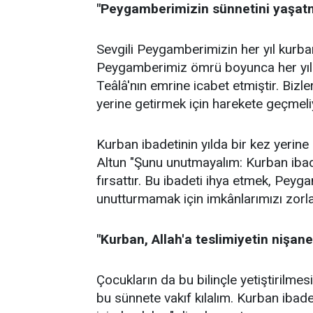
"Peygamberimizin sünnetini yaşatm
Sevgili Peygamberimizin her yıl kurban 
Peygamberimiz ömrü boyunca her yıl k
Teâlâ'nın emrine icabet etmiştir. Biz
yerine getirmek için harekete geçmeliyiz
Kurban ibadetinin yılda bir kez yerine
Altun "Şunu unutmayalım: Kurban ibadet
fırsattır. Bu ibadeti ihya etmek, Pey
unutturmamak için imkânlarımızı zorla
"Kurban, Allah'a teslimiyetin nişane
Çocukların da bu bilinçle yetiştirilme
bu sünnete vakıf kılalım. Kurban ibad