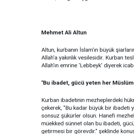
Mehmet Ali Altun
Altun, kurbanın İslam'ın büyük şiarlar
Allah'a yakınlık vesilesidir. Kurban tesl
Allah'ın emrine 'Lebbeyk' diyerek icabet
"Bu ibadet, gücü yeten her Müslüma
Kurban ibadetinin mezheplerdeki hük
çekerek, "Bu kadar büyük bir ibadeti y
sonsuz şükürler olsun. Hanefi mezheb
müekked sünnet olan bu ibadeti, gücü
getirmesi bir görevdir." şeklinde konu