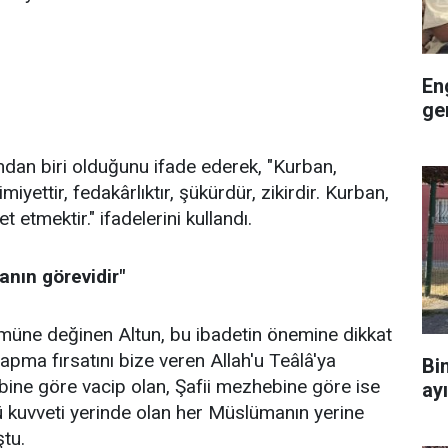
En
ge
ından biri olduğunu ifade ederek, "Kurban,
imiyettir, fedakârlıktır, şükürdür, zikirdir. Kurban,
 etmektir." ifadelerini kullandı.
nın görevidir"
müne değinen Altun, bu ibadetin önemine dikkat
apma fırsatını bize veren Allah'u Teâlâ'ya
Bi
ine göre vacip olan, Şafii mezhebine göre ise
ay
 kuvveti yerinde olan her Müslümanın yerine
ştu.