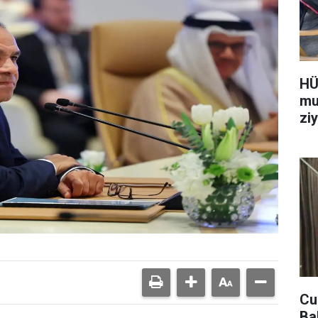
HÜ
mu
ziy
Cu
Ba