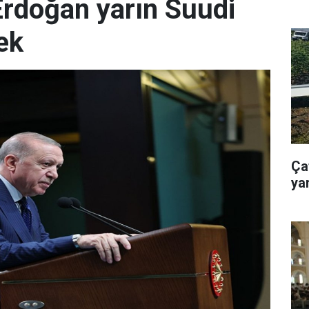
rdoğan yarın Suudi
ek
Ça
yar