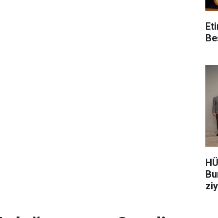
Et
Be
HÜ
Bu
zi