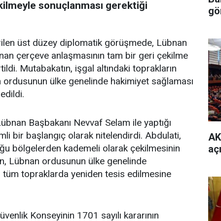
ilmeyle sonuçlanması gerektiği
gö
irilen üst düzey diplomatik görüşmede, Lübnan
lanan çerçeve anlaşmasının tam bir geri çekilme
ildi. Mutabakatın, işgal altındaki toprakların
 ordusunun ülke genelinde hakimiyet sağlaması
edildi.
 Lübnan Başbakanı Nevvaf Selam ile yaptığı
 bir başlangıç olarak nitelendirdi. Abdulati,
AK
ttuğu bölgelerden kademeli olarak çekilmesinin
aç
in, Lübnan ordusunun ülke genelinde
n tüm topraklarda yeniden tesis edilmesine
Güvenlik Konseyinin 1701 sayılı kararının