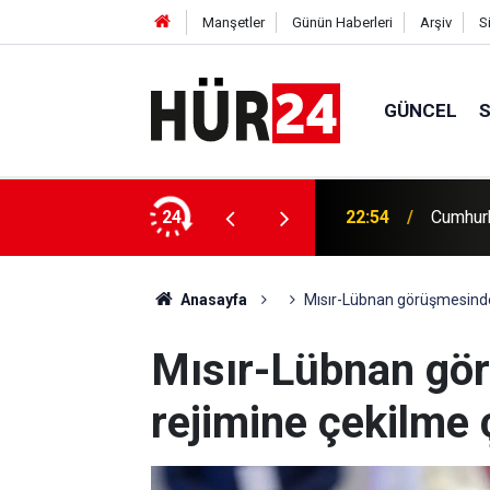
Manşetler
Günün Haberleri
Arşiv
S
GÜNCEL
udi Arabistan'a gidecek
24
22:33
Çatalca'
Anasayfa
Mısır-Lübnan görüşmesinde 
Mısır-Lübnan gör
rejimine çekilme 