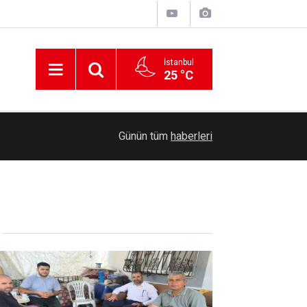
İstanbul
25 °C
HÜDA PAR Gaziantep İl Başkanı Kaya: Çocuklarım
22:05
Günün tüm
haberleri
bereketli vakit geçirdiler