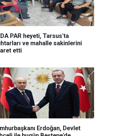
DA PAR heyeti, Tarsus'ta
htarları ve mahalle sakinlerini
aret etti
mhurbaşkanı Erdoğan, Devlet
hçeli ile bugün Beştepe'de