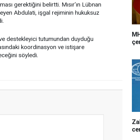
sı gerektiğini belirtti. Mısır’ın Lübnan
eyen Abdulati, işgal rejiminin hukuksuz
i.
MH
ı ve destekleyici tutumundan duyduğu
çer
rasındaki koordinasyon ve istişare
eceğini söyledi.
Za
ce