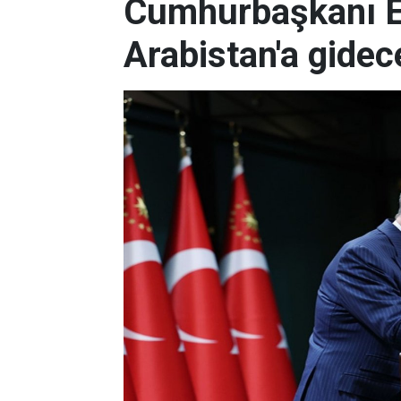
Cumhurbaşkanı E
Arabistan'a gidec