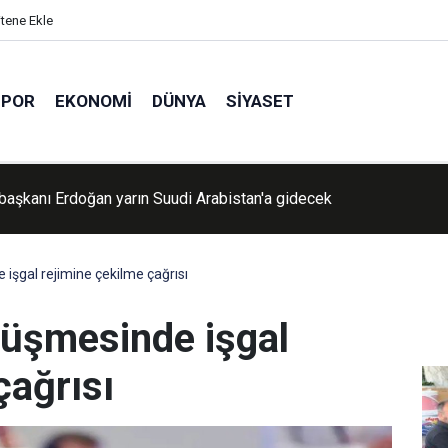
itene Ekle
SPOR
EKONOMI
DÜNYA
SIYASET
da eğitim uçağı düştü: Bir yaralı
işgal rejimine çekilme çağrısı
üşmesinde işgal
çağrısı