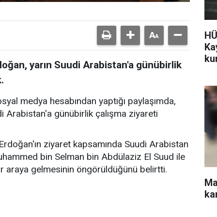
HÜ
Ka
ku
ğan, yarın Suudi Arabistan'a günübirlik
.
sosyal medya hesabından yaptığı paylaşımda,
Arabistan'a günübirlik çalışma ziyareti
rdoğan'ın ziyaret kapsamında Suudi Arabistan
uhammed bin Selman bin Abdülaziz El Suud ile
r araya gelmesinin öngörüldüğünü belirtti.
Ma
ka