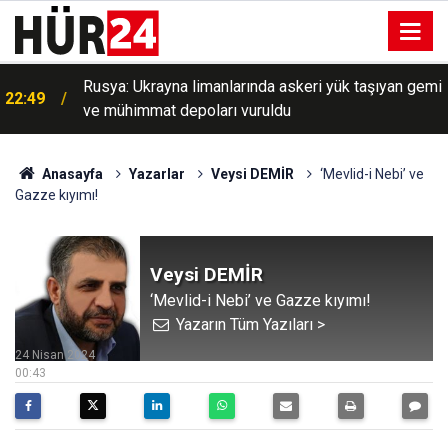
i
Umman: Hürmüz Boğazı müzakereleri olumlu
22:34
ilerliyor
Anasayfa
Yazarlar
Veysi DEMİR
‘Mevlid-i Nebi’ ve
Gazze kıyımı!
Veysi DEMİR
‘Mevlid-i Nebi’ ve Gazze kıyımı!
Yazarın Tüm Yazıları >
24 Nisan 2024
00:43