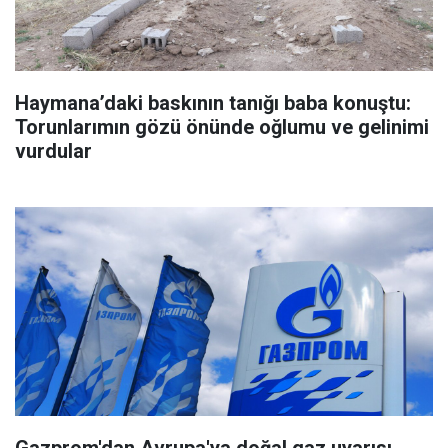
Haymana’daki baskının tanığı baba konuştu:
Torunlarımın gözü önünde oğlumu ve gelinimi
vurdular
Gazprom'dan Avrupa'ya doğal gaz uyarısı