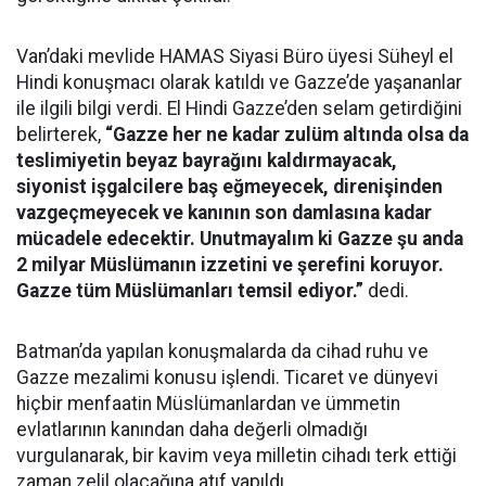
Van’daki mevlide HAMAS Siyasi Büro üyesi Süheyl el
Hindi konuşmacı olarak katıldı ve Gazze’de yaşananlar
ile ilgili bilgi verdi. El Hindi Gazze’den selam getirdiğini
belirterek,
“Gazze her ne kadar zulüm altında olsa da
teslimiyetin beyaz bayrağını kaldırmayacak,
siyonist işgalcilere baş eğmeyecek, direnişinden
vazgeçmeyecek ve kanının son damlasına kadar
mücadele edecektir. Unutmayalım ki Gazze şu anda
2 milyar Müslümanın izzetini ve şerefini koruyor.
Gazze tüm Müslümanları temsil ediyor.”
dedi.
Batman’da yapılan konuşmalarda da cihad ruhu ve
Gazze mezalimi konusu işlendi. Ticaret ve dünyevi
hiçbir menfaatin Müslümanlardan ve ümmetin
evlatlarının kanından daha değerli olmadığı
vurgulanarak, bir kavim veya milletin cihadı terk ettiği
zaman zelil olacağına atıf yapıldı.