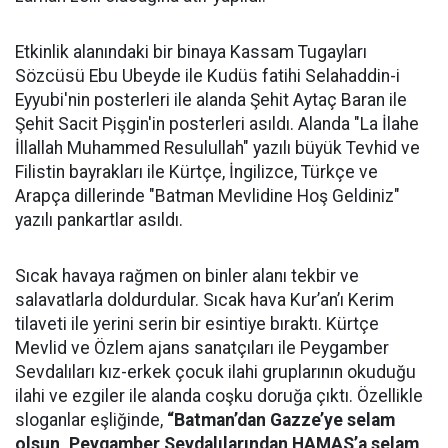
Etkinlik alanındaki bir binaya Kassam Tugayları
Sözcüsü Ebu Ubeyde ile Kudüs fatihi Selahaddin-i
Eyyubi'nin posterleri ile alanda Şehit Aytaç Baran ile
Şehit Sacit Pişgin'in posterleri asıldı. Alanda "La İlahe
İllallah Muhammed Resulullah" yazılı büyük Tevhid ve
Filistin bayrakları ile Kürtçe, İngilizce, Türkçe ve
Arapça dillerinde "Batman Mevlidine Hoş Geldiniz"
yazılı pankartlar asıldı.
Sıcak havaya rağmen on binler alanı tekbir ve
salavatlarla doldurdular. Sıcak hava Kur’an’ı Kerim
tilaveti ile yerini serin bir esintiye bıraktı. Kürtçe
Mevlid ve Özlem ajans sanatçıları ile Peygamber
Sevdalıları kız-erkek çocuk ilahi gruplarının okuduğu
ilahi ve ezgiler ile alanda coşku doruğa çıktı. Özellikle
sloganlar eşliğinde,
“Batman’dan Gazze’ye selam
olsun, Peygamber Sevdalılarından HAMAS’a selam