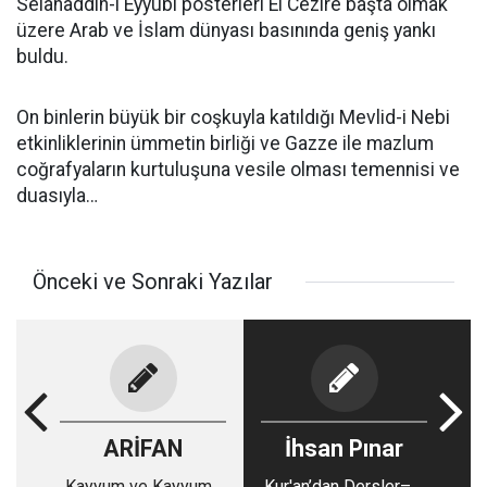
Selahaddin-i Eyyubi posterleri El Cezire başta olmak
üzere Arab ve İslam dünyası basınında geniş yankı
buldu.
On binlerin büyük bir coşkuyla katıldığı Mevlid-i Nebi
etkinliklerinin ümmetin birliği ve Gazze ile mazlum
coğrafyaların kurtuluşuna vesile olması temennisi ve
duasıyla…
Önceki ve Sonraki Yazılar
ARİFAN
İhsan Pınar
Kayyum ve Kayyuma
Kur'an’dan Dersler–1: