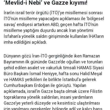
‘Mevlid-i Nebi’ ve Gazze kıyımı!
İran’ın israil terör örgütü (İTÖ)’ye misillemesi sonrası
İTÖ’nün misilleme yapacağını açıklaması ile ‘bölgesel
savaş’ endişesi artarken ABD, geçen hafta İTÖ’nün
misilleme yaptığını duyurdu ancak İran yönetimi
İsfahan’a yönelik saldırı girişiminde kullanılan İHA’ların
imha edildiğini açıkladı.
Dünyanın gözü İran-İTÖ gerginliğinde iken Ramazan
Bayramının ilk gününde Gazze’de oğulları ve torunları
şehid edilen asalet ve vakurluk timsali HAMAS Siyasi
Büro Başkanı İsmail Heniyye, hafta sonu Halid Meşal
ve HAMAS yetkilileri ile birlikte İstanbul’a gelerek
Cumhurbaşkanı Erdoğan ile görüştü. Yapılan
açıklamada, israil’in Gazze başta olmak üzere Filistin
topraklarına yönelik saldırıları, insani yardımların
Gazze’ye yeterli düzeyde ve kesintisiz ulaştırılması
için yapılması gerekenler, bölgede adil ve kalıcı barış