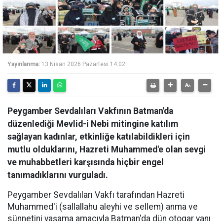
Yayınlanma:
13 Nisan 2026 Pazartesi 14:02
Peygamber Sevdalıları Vakfının Batman'da
düzenlediği Mevlid-i Nebi mitingine katılım
sağlayan kadınlar, etkinliğe katılabildikleri için
mutlu olduklarını, Hazreti Muhammed'e olan sevgi
ve muhabbetleri karşısında hiçbir engel
tanımadıklarını vurguladı.
Peygamber Sevdalıları Vakfı tarafından Hazreti
Muhammed'i (sallallahu aleyhi ve sellem) anma ve
sünnetini yaşama amacıyla Batman'da dün otogar yanı