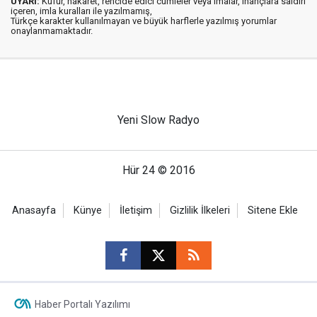
UYARI:
Küfür, hakaret, rencide edici cümleler veya imalar, inançlara saldırı
içeren, imla kuralları ile yazılmamış,
Türkçe karakter kullanılmayan ve büyük harflerle yazılmış yorumlar
onaylanmamaktadır.
Yeni Slow Radyo
Hür 24 © 2016
Anasayfa
Künye
İletişim
Gizlilik İlkeleri
Sitene Ekle
Haber Portalı Yazılımı