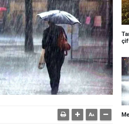
Ta
çif
Me