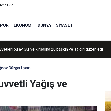
itene Ekle
SPOR
EKONOMI
DÜNYA
SIYASET
vvetleri bu ay Suriye kırsalına 20 baskın ve saldırı düzenledi
vvetleri Lübnan'da saldırılarını sürdürdü
ğış ve Rüzgar Uyarısı
vvetli Yağış ve