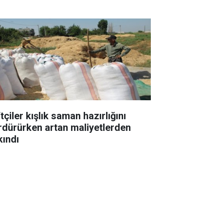
tçiler kışlık saman hazırlığını
rdürürken artan maliyetlerden
kındı