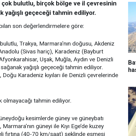
 çok bulutlu, birçok bölge ve il çevresinin
 yağışlı geçeceği tahmin ediliyor.
ılan son değerlendirmelere göre:
k bulutlu, Trakya, Marmara'nın doğusu, Akdeniz
nadolu (Sivas hariç), Karadeniz (Bayburt
Afyonkarahisar, Uşak, Muğla, Aydın ve Denizli
Ba
 sağanak yağışlı geçeceği tahmin ediliyor.
ha
i, Doğu Karadeniz kıyıları ile Denizli çevrelerinde
k olmayacağı tahmin ediliyor.
güneydoğu kesimlerde güney ve güneybatı
e, Marmara’nın güneyi ile Kıyı Ege’de kuzey
eli fırtına (40-70 km/saat) şeklinde esmesi