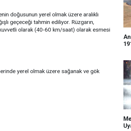
genin doğusunun yerel olmak üzere aralıklı
şlı geçeceği tahmin ediliyor. Rüzgarın,
uvvetli olarak (40-60 km/saat) olarak esmesi
An
19
tlerinde yerel olmak üzere sağanak ve gök
Me
Uy