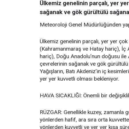
Ülkemiz genelinin parçalı, yer yer
sağanak ve gök gürültülü sağanak
Meteoroloji Genel Müdürlüğünden yap
Ülkemiz genelinin parçalı, yer yer ço
(Kahramanmaraş ve Hatay hariç), İç A
hariç), Doğu Anadolu’nun doğusu ile 
çevrelerinin sağanak ve gök gürültülü
Yağışların, Batı Akdeniz’in iç kesimler
yer yer kuvvetli olması bekleniyor.
HAVA SICAKLIĞI: Önemli bir değişikli
RÜZGAR: Genellikle kuzey, zamanla 
yönlerden hafif, ara sıra orta kuvvett
yönlerden kuvvetli ve yer yer kısa sür