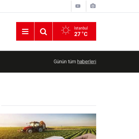
İstanbul
27 °C
19:52
Tarımsal destek ödemesi bugün çiftçilerin hesapl
Günün tüm
haberleri