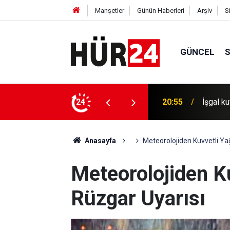
Manşetler
Günün Haberleri
Arşiv
S
GÜNCEL
20:55
İşgal ku
24
20:30
İşgal ku
Anasayfa
Meteorolojiden Kuvvetli Ya
Meteorolojiden Ku
Rüzgar Uyarısı