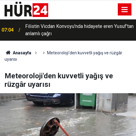
Filistin Vicdan Konvoyu'nda hidayete eren Yusuf'tan
07:04
anlamlı çağrı
Anasayfa
Meteoroloji'den kuvvetli yağış ve rüzgâr
uyarısı
Meteoroloji'den kuvvetli yağış ve
rüzgâr uyarısı