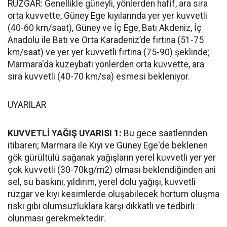
RÜZGAR: Genellikle güneyli, yönlerden hafif, ara sıra
orta kuvvette, Güney Ege kıyılarında yer yer kuvvetli
(40-60 km/saat), Güney ve İç Ege, Batı Akdeniz, İç
Anadolu ile Batı ve Orta Karadeniz’de fırtına (51-75
km/saat) ve yer yer kuvvetli fırtına (75-90) şeklinde;
Marmara'da kuzeybatı yönlerden orta kuvvette, ara
sıra kuvvetli (40-70 km/sa) esmesi bekleniyor.
UYARILAR
KUVVETLİ YAĞIŞ UYARISI 1:
Bu gece saatlerinden
itibaren; Marmara ile Kıyı ve Güney Ege'de beklenen
gök gürültülü sağanak yağışların yerel kuvvetli yer yer
çok kuvvetli (30-70kg/m2) olması beklendiğinden ani
sel, su baskını, yıldırım, yerel dolu yağışı, kuvvetli
rüzgar ve kıyı kesimlerde oluşabilecek hortum oluşma
riski gibi olumsuzluklara karşı dikkatli ve tedbirli
olunması gerekmektedir.