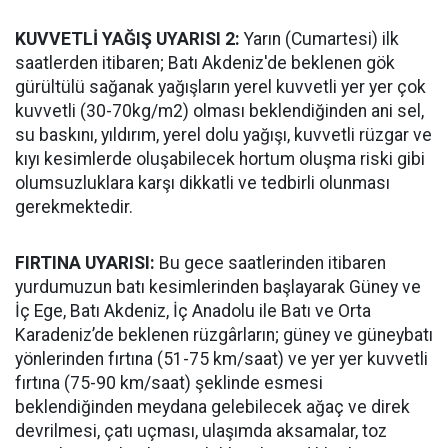
KUVVETLİ YAĞIŞ UYARISI 2:
Yarın (Cumartesi) ilk
saatlerden itibaren; Batı Akdeniz'de beklenen gök
gürültülü sağanak yağışların yerel kuvvetli yer yer çok
kuvvetli (30-70kg/m2) olması beklendiğinden ani sel,
su baskını, yıldırım, yerel dolu yağışı, kuvvetli rüzgar ve
kıyı kesimlerde oluşabilecek hortum oluşma riski gibi
olumsuzluklara karşı dikkatli ve tedbirli olunması
gerekmektedir.
FIRTINA UYARISI:
Bu gece saatlerinden itibaren
yurdumuzun batı kesimlerinden başlayarak Güney ve
İç Ege, Batı Akdeniz, İç Anadolu ile Batı ve Orta
Karadeniz’de beklenen rüzgârların; güney ve güneybatı
yönlerinden fırtına (51-75 km/saat) ve yer yer kuvvetli
fırtına (75-90 km/saat) şeklinde esmesi
beklendiğinden meydana gelebilecek ağaç ve direk
devrilmesi, çatı uçması, ulaşımda aksamalar, toz