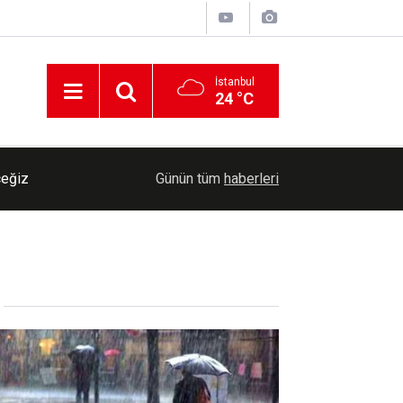
İstanbul
24 °C
ceğiz
14:32
Türk Standardları Enstitüsü 129 personel alacak
Günün tüm
haberleri