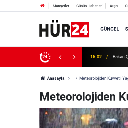
Manşetler
Günün Haberleri
Arşiv
S
GÜNCEL
15:02
Bakan Ç
Filisti
24
14:39
gündemi
Anasayfa
Meteorolojiden Kuvvetli Yağ
Meteorolojiden Ku