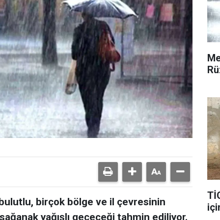
Me
Rü
Tİ
ulutlu, birçok bölge ve il çevresinin
içi
 sağanak yağışlı geçeceği tahmin ediliyor.