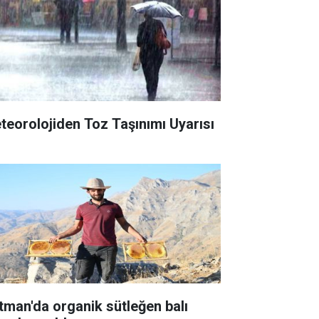
teorolojiden Toz Taşınımı Uyarısı
tman'da organik sütleğen balı