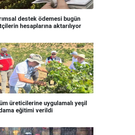
rımsal destek ödemesi bugün
tçilerin hesaplarına aktarılıyor
üm üreticilerine uygulamalı yeşil
dama eğitimi verildi