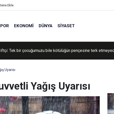
itene Ekle
SPOR
EKONOMI
DÜNYA
SIYASET
iftçi: Tek bir çocuğumuzu bile kötülüğün pençesine terk etmeye
n Konvoyu'na katılan gönüllüler: Amacımız Filistin davasını dünya
nde canlı tutmak
ış Uyarısı
vvetli Yağış Uyarısı