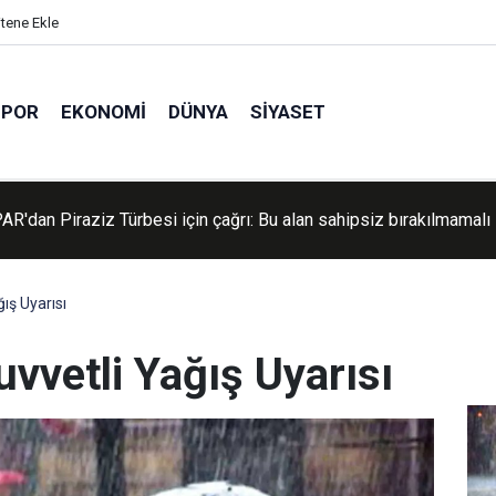
itene Ekle
SPOR
EKONOMI
DÜNYA
SIYASET
R'dan Piraziz Türbesi için çağrı: Bu alan sahipsiz bırakılmamalı
'dan yabancı basına yeni kurallar: Şehir dışı haberler için izin şart
ış Uyarısı
vvetli Yağış Uyarısı