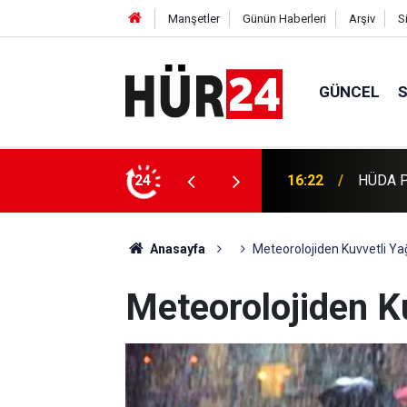
Manşetler
Günün Haberleri
Arşiv
S
GÜNCEL
16:22
HÜDA PA
24
16:09
Pakistan
Anasayfa
Meteorolojiden Kuvvetli Yağ
Meteorolojiden Ku