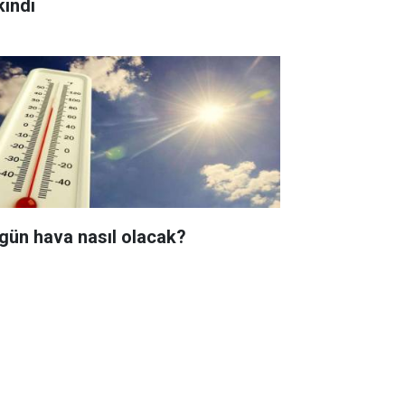
kındı
gün hava nasıl olacak?