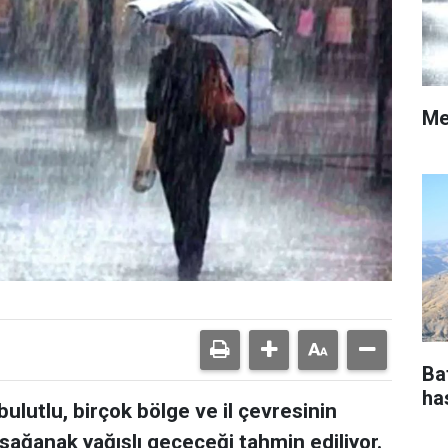
Me
Ba
ha
ulutlu, birçok bölge ve il çevresinin
 sağanak yağışlı geçeceği tahmin ediliyor.