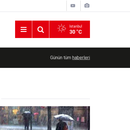
İstanbul
30 °C
Belediye Başkanı Taşkın: Taziye evi mahallemizi
ı
16:07
Günün tüm
haberleri
verecek