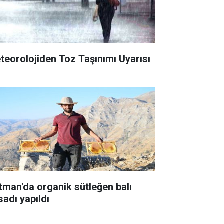
teorolojiden Toz Taşınımı Uyarısı
tman'da organik sütleğen balı
sadı yapıldı