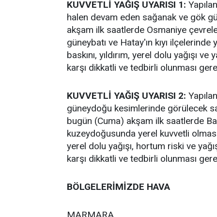
KUVVETLİ YAĞIŞ UYARISI 1:
Yapılan
halen devam eden sağanak ve gök gür
akşam ilk saatlerde Osmaniye çevrele
güneybatı ve Hatay'ın kıyı ilçelerinde 
baskını, yıldırım, yerel dolu yağışı ve
karşı dikkatli ve tedbirli olunması ger
KUVVETLİ YAĞIŞ UYARISI 2:
Yapılan
güneydoğu kesimlerinde görülecek sa
bugün (Cuma) akşam ilk saatlerde Batma
kuzeydoğusunda yerel kuvvetli olması b
yerel dolu yağışı, hortum riski ve yağ
karşı dikkatli ve tedbirli olunması ger
BÖLGELERİMİZDE HAVA
MARMARA