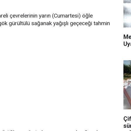
areli çevrelerinin yarın (Cumartesi) öğle
gök gürültülü sağanak yağışlı geçeceği tahmin
Me
Uy
Çif
sü