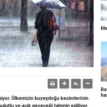
Me
Ba
ha
iyor. Ülkemizin kuzeydoğu kesimlerinin
 bulutlu ve açık geçeceği tahmin ediliyor.