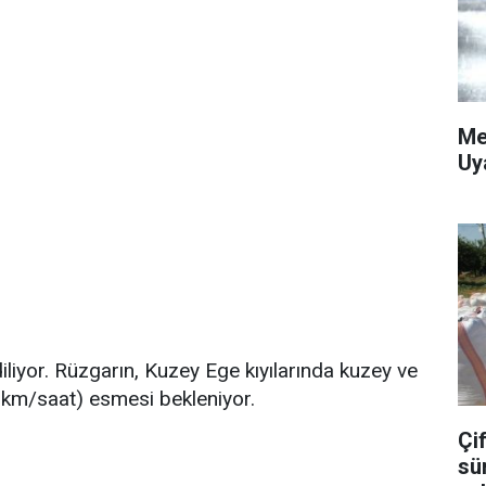
Me
Uy
iliyor. Rüzgarın, Kuzey Ege kıyılarında kuzey ve
 km/saat) esmesi bekleniyor.
Çif
sü