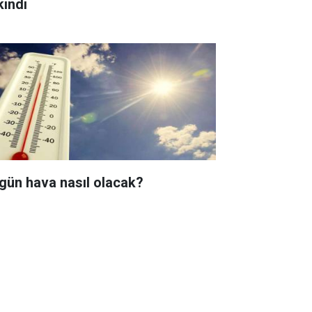
kındı
gün hava nasıl olacak?