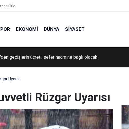
itene Ekle
SPOR
EKONOMI
DÜNYA
SIYASET
den geçişlerin ücreti, sefer hacmine bağlı olacak
İran'a yönelik savaşın "yakında sona ereceğini" söyledi
zgar Uyarısı
uvvetli Rüzgar Uyarısı