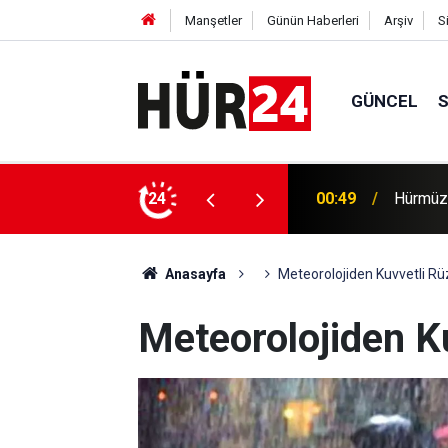
Manşetler
Günün Haberleri
Arşiv
S
GÜNCEL
00:49
Hürmüz'
24
00:35
Trump, 
Anasayfa
Meteorolojiden Kuvvetli Rü
Meteorolojiden K