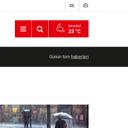
İstanbul
23 °C
00:30
Cumhurbaşkanlığına Cevdet Yılmaz vekalet ede
Günün tüm
haberleri