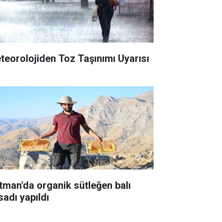
teorolojiden Toz Taşınımı Uyarısı
tman'da organik sütleğen balı
sadı yapıldı