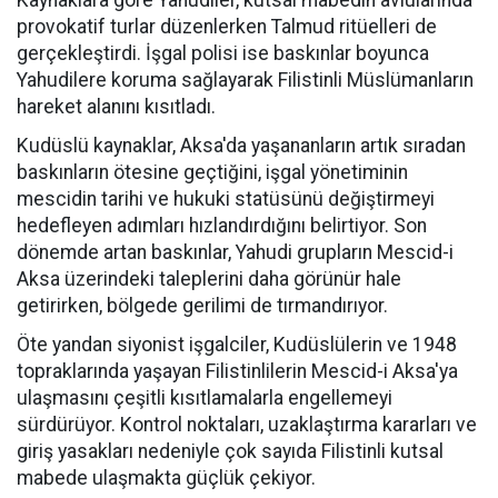
Kaynaklara göre Yahudiler, kutsal mabedin avlularında
provokatif turlar düzenlerken Talmud ritüelleri de
gerçekleştirdi. İşgal polisi ise baskınlar boyunca
Yahudilere koruma sağlayarak Filistinli Müslümanların
hareket alanını kısıtladı.
Kudüslü kaynaklar, Aksa'da yaşananların artık sıradan
baskınların ötesine geçtiğini, işgal yönetiminin
mescidin tarihi ve hukuki statüsünü değiştirmeyi
hedefleyen adımları hızlandırdığını belirtiyor. Son
dönemde artan baskınlar, Yahudi grupların Mescid-i
Aksa üzerindeki taleplerini daha görünür hale
getirirken, bölgede gerilimi de tırmandırıyor.
Öte yandan siyonist işgalciler, Kudüslülerin ve 1948
topraklarında yaşayan Filistinlilerin Mescid-i Aksa'ya
ulaşmasını çeşitli kısıtlamalarla engellemeyi
sürdürüyor. Kontrol noktaları, uzaklaştırma kararları ve
giriş yasakları nedeniyle çok sayıda Filistinli kutsal
mabede ulaşmakta güçlük çekiyor.