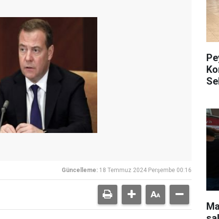
Pe
Ko
Se
Güncelleme:
18 Temmuz 2024 Perşembe 00:16
Mar
sa