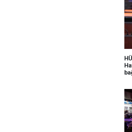
HÜ
Ha
ba
ayd