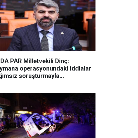
DA PAR Milletvekili Dinç:
ymana operasyonundaki iddialar
ğımsız soruşturmayla
ınlatılmalı