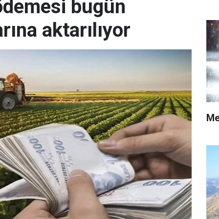
 ödemesi bugün
arına aktarılıyor
Me