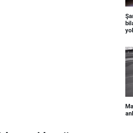
Şa
bi
yo
Mar
an