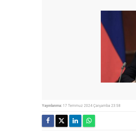
Yayınlanma:
17 Temmuz 2024 Çarşamba 23:58