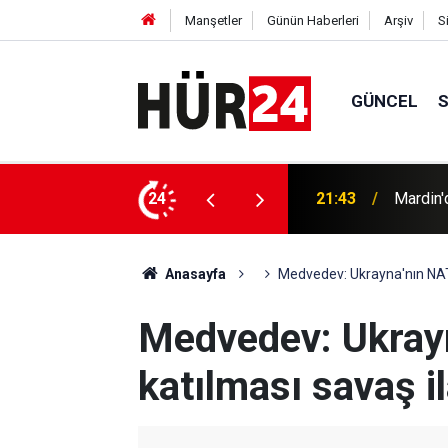
Manşetler
Günün Haberleri
Arşiv
S
GÜNCEL
 saldırıya uğradı
24
21:08
İTTİHAD
Anasayfa
Medvedev: Ukrayna'nın NATO
Medvedev: Ukray
katılması savaş i