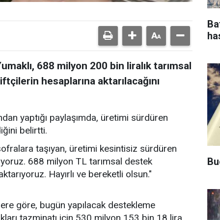
Ba
ha
maklı, 688 milyon 200 bin liralık tarımsal
çilerin hesaplarına aktarılacağını
dan yaptığı paylaşımda, üretimi sürdüren
ini belirtti.
ofralara taşıyan, üretimi kesintisiz sürdüren
Bu
iyoruz. 688 milyon TL tarımsal destek
ktarıyoruz. Hayırlı ve bereketli olsun."
ilere göre, bugün yapılacak destekleme
arı tazminatı için 530 milyon 153 bin 18 lira,