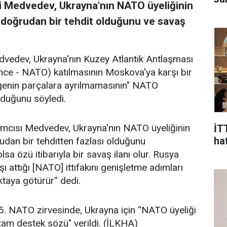
ri Medvedev, Ukrayna'nın NATO üyeliğinin
 doğrudan bir tehdit olduğunu ve savaş
dvedev, Ukrayna'nın Kuzey Atlantik Antlaşması
ance - NATO) katılmasının Moskova'ya karşı bir
zegenin parçalara ayrılmamasının" NATO
lduğunu söyledi.
mcısı Medvedev, Ukrayna'nın NATO üyeliğinin
İT
ha
udan bir tehditten fazlası olduğunu
sa özü itibarıyla bir savaş ilanı olur. Rusya
ı attığı [NATO] ittifakını genişletme adımları
taya götürür” dedi.
. NATO zirvesinde, Ukrayna için “NATO üyeliği
tam destek sözü" verildi. (İLKHA)