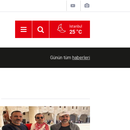
İstanbul
25 °C
21:05
Bakan Şimşek, Batman'da üç projenin açılışını ge
Günün tüm
haberleri