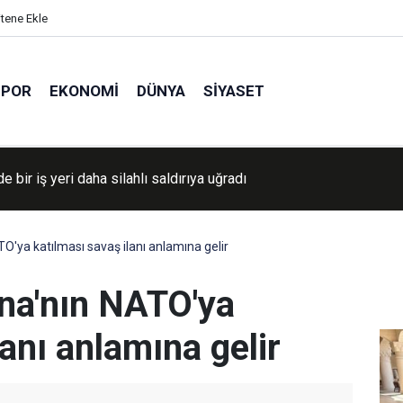
itene Ekle
SPOR
EKONOMI
DÜNYA
SIYASET
UL ULEMA'dan İstanbul'da hafızlık merasimi
'ya katılması savaş ilanı anlamına gelir
na'nın NATO'ya
lanı anlamına gelir