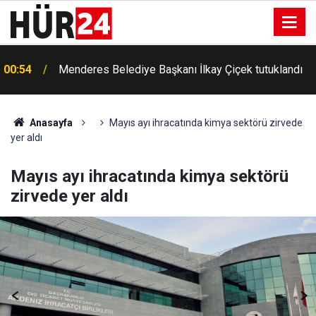
00:54
Menderes Belediye Başkanı İlkay Çiçek tutuklandı
00:42
Erdemli'de Kur'an kursu öğrencileri piknikte buluştu
Anasayfa
Mayıs ayı ihracatında kimya sektörü zirvede
yer aldı
Mayıs ayı ihracatında kimya sektörü
zirvede yer aldı