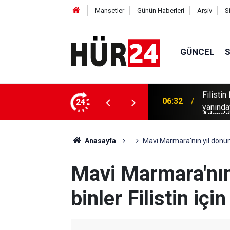
Manşetler
Günün Haberleri
Arşiv
S
GÜNCEL
 vatandaşlar: "Vicdanın ve insanlığın
Adana'd
24
06:16
Mescid-
Anasayfa
Mavi Marmara'nın yıl dönümü
Mavi Marmara'nı
binler Filistin içi