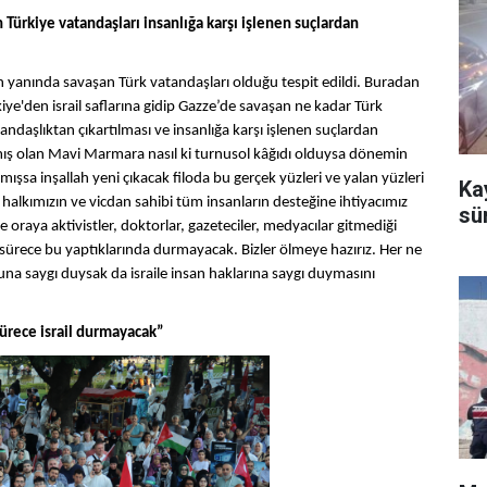
n Türkiye vatandaşları insanlığa karşı işlenen suçlardan
ilin yanında savaşan Türk vatandaşları olduğu tespit edildi. Buradan
iye'den israil saflarına gidip Gazze’de savaşan ne kadar Türk
andaşlıktan çıkartılması ve insanlığa karşı işlenen suçlardan
mış olan Mavi Marmara nasıl ki turnusol kâğıdı olduysa dönemin
mışsa inşallah yeni çıkacak filoda bu gerçek yüzleri ve yalan yüzleri
Kay
 halkımızın ve vicdan sahibi tüm insanların desteğine ihtiyacımız
sü
e oraya aktivistler, doktorlar, gazeteciler, medyacılar gitmediği
el sürece bu yaptıklarında durmayacak. Bizler ölmeye hazırız. Her ne
na saygı duysak da israile insan haklarına saygı duymasını
sürece israil durmayacak”