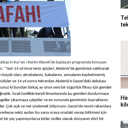
Te
tek
Akbaş'ın Kur'an-ı Kerim tilaveti ile başlayan programda konuşan
r, “T
am 14 yıl önce terör güçleri, Akdeniz'de gemimize saldırarak
rı küçük olan; akrabalarını, babalarını, amcalarını kaybetmemiş
üyüdüler ve 14 yıl sonra tekrardan Akdeniz'e Gazze'deki ablukayı
sunuz ki bundan birkaç ay önce yeni bir özgürlük filosu için gemiler
ğradık. İsrail özellikle kendi limanlarında bu gemileri durdurmaya
Ha
ngeller çıkarmaya çalıştılar ve en sonunda gemimizin bayraklarını
ki
iler. Çok açık ve net söylemek istiyorum; Gazze'de resmi rakamlara
redeyse sekiz aydan bu yana oraya oradaki savaşı bitirmesi için
et bir şey yapmıyorlarsa bizler siviller olarak dünyanın dört bir