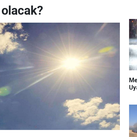
 olacak?
Me
Uy