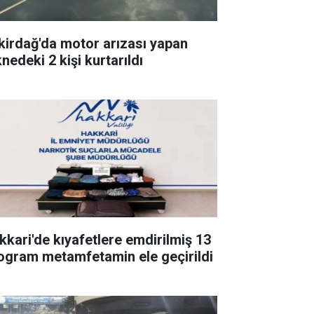
kirdağ'da motor arızası yapan
nedeki 2 kişi kurtarıldı
kkari'de kıyafetlere emdirilmiş 13
logram metamfetamin ele geçirildi