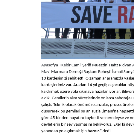
Ayasofya-ı Kebir Camii Şerifi Müezzini Hafız Rıdvan 
Mavi Marmara Derneği Başkanı Beheşti İsmail Songü
10 kardeşimizi şehit etti. O zamanlar aramızda yaşla
kardeşlerimiz var. Aradan 14 yıl geçti; o çocuklar b
kaldırmak üzere yola çıkmaya hazırlanıyorlar. Biliyor
aldık. Gemilerin alım süreçlerinde onlarca sabotaja u
çalıştı. Teknik olarak önümüze arızalar, prosedürel e
düşürerek bu gemileri şu an Tuzla Limanı'na hapsett
göre 45 binden hayatını kaybetti ve neredeyse ve ne
devletlerin bir şey yapmasını bekliyoruz. Eğer ki devl
yanından yola çıkmak için hazırız.” dedi.