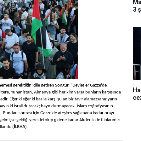
Ma
3 
emesi gerektiğini dile getiren Songür, “Devletler Gazze'de
Ha
tere, Yunanistan, Almanya gibi her kim varsa bunların karşısında
ce
r. Eğer ki eğer ki israile karşı şu an biz tavır alamazsanız yarın
mayın ki İsrail duracak; hayır durmayacak. İslam coğrafyasının
k. Bundan sonrası için Gazze'de ateşkes sağlanana kadar orayı
gelmişse geldiği yere defolup gidene kadar Akdeniz'de filolarımızı
ullandı.
(İLKHA)