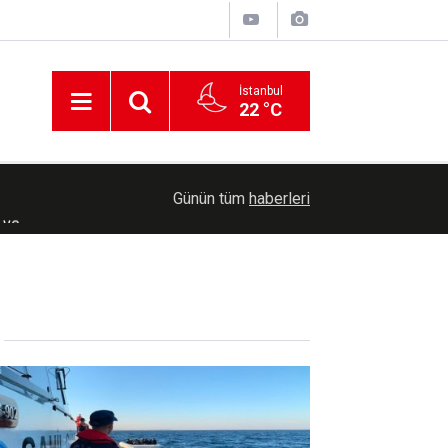
İstanbul
22 °C
 ve
00:56
Yunanistan'ın geri ittiği düzensiz göçmenler kurt
Günün tüm
haberleri