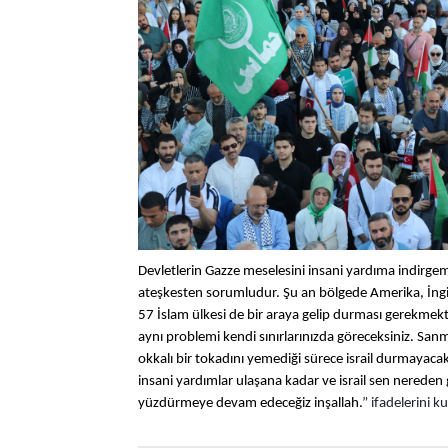
Devletlerin Gazze meselesini insani yardıma indirgem
ateşkesten sorumludur. Şu an bölgede Amerika, İngil
57 İslam ülkesi de bir araya gelip durması gerekmektedi
aynı problemi kendi sınırlarınızda göreceksiniz. San
okkalı bir tokadını yemediği sürece israil durmayaca
insani yardımlar ulaşana kadar ve israil sen nereden 
yüzdürmeye devam edeceğiz inşallah.
” ifadelerini k