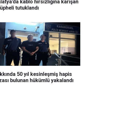
latya'da kablo hırsızlığına karışan
şüpheli tutuklandı
kkında 50 yıl kesinleşmiş hapis
zası bulunan hükümlü yakalandı