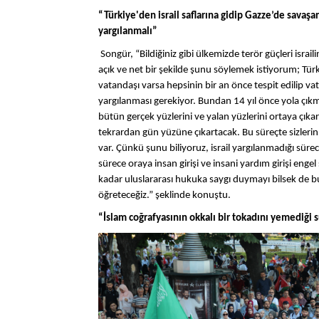
“Türkiye'den israil saflarına gidip Gazze’de savaşa
yargılanmalı”
Songür, “Bildiğiniz gibi ülkemizde terör güçleri isra
açık ve net bir şekilde şunu söylemek istiyorum; Türk
vatandaşı varsa hepsinin bir an önce tespit edilip vat
yargılanması gerekiyor. Bundan 14 yıl önce yola çık
bütün gerçek yüzlerini ve yalan yüzlerini ortaya çıkar
tekrardan gün yüzüne çıkartacak. Bu süreçte sizlerin
var. Çünkü şunu biliyoruz, israil yargılanmadığı sürec
sürece oraya insan girişi ve insani yardım girişi eng
kadar uluslararası hukuka saygı duymayı bilsek de bu
öğreteceğiz.” şeklinde konuştu.
“İslam coğrafyasının okkalı bir tokadını yemediği 