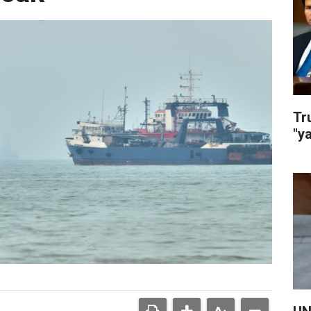
Tr
"y