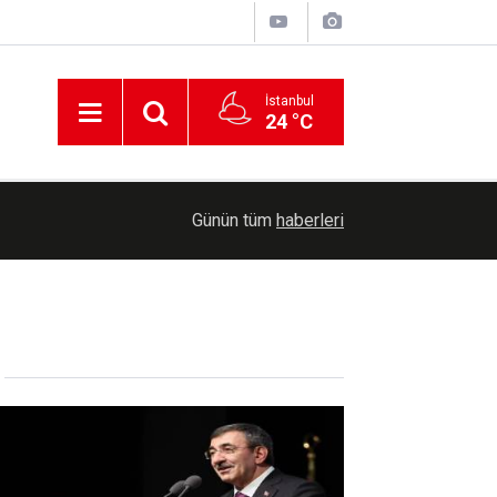
İstanbul
24 °C
00:21
İzmir açıklarında 73 düzensiz göçmen yakaland
Günün tüm
haberleri