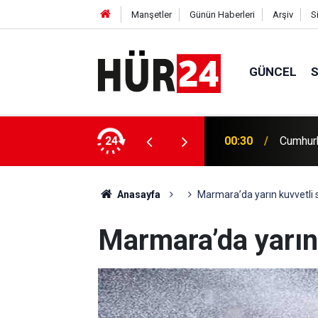
Manşetler
Günün Haberleri
Arşiv
S
GÜNCEL
maz vekalet edecek
24
00:25
Meteoro
Anasayfa
Marmara’da yarın kuvvetli
Marmara’da yarın