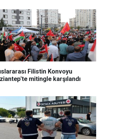
uslararası Filistin Konvoyu
ziantep'te mitingle karşılandı