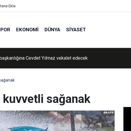
itene Ekle
SPOR
EKONOMI
DÜNYA
SIYASET
lojiden Toz Taşınımı Uyarısı
 sağanak
 kuvvetli sağanak