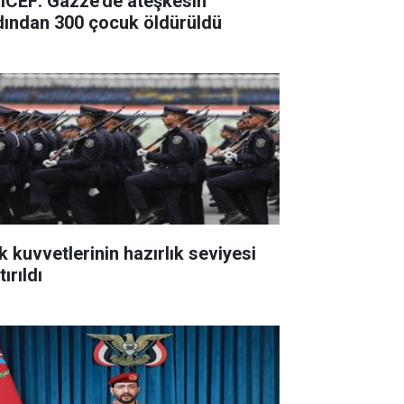
ICEF: Gazze'de ateşkesin
dından 300 çocuk öldürüldü
k kuvvetlerinin hazırlık seviyesi
tırıldı