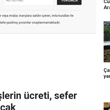
Cu
Ar
veya imalar, inançlara saldırı içeren, imla kuralları ile
flerle yazılmış yorumlar onaylanmamaktadır.
Ça
yar
erin ücreti, sefer
acak