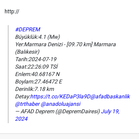
http://
#DEPREM
Büyüklük:4.1 (Mw)
Yer:Marmara Denizi - [09.70 km] Marmara
(Balıkesir)
Tarih:2024-07-19
Saat:22:26:09 TSİ
Enlem:40.68167 N
Boylam:27.46472 E
Derinlik:7.18 km
Detay:
https://t.co/KEDaP3la9D
@afadbaskanlik
@trthaber
@anadoluajansi
— AFAD Deprem (@DepremDairesi)
July 19,
2024