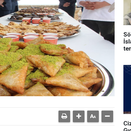
Sö
İs
te
Ci
Gı