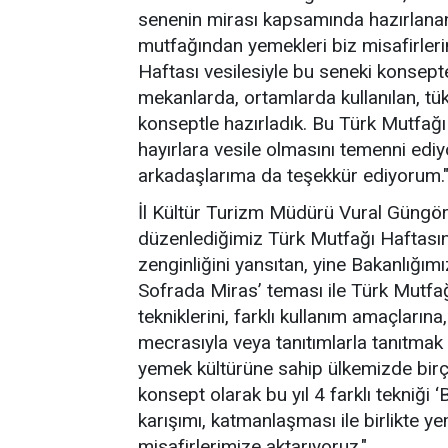
senenin mirası kapsamında hazırlanan 
mutfağından yemekleri biz misafirleri
Haftası vesilesiyle bu seneki konsepte
mekanlarda, ortamlarda kullanılan, t
konseptle hazırladık. Bu Türk Mutfağı
hayırlara vesile olmasını temenni e
arkadaşlarıma da teşekkür ediyorum."
İl Kültür Turizm Müdürü Vural Güngör is
düzenlediğimiz Türk Mutfağı Haftasın
zenginliğini yansıtan, yine Bakanlığım
Sofrada Miras’ teması ile Türk Mutfağı
tekniklerini, farklı kullanım amaçları
mecrasıyla veya tanıtımlarla tanıtmak 
yemek kültürüne sahip ülkemizde bir
konsept olarak bu yıl 4 farklı tekniği 
karışımı, katmanlaşması ile birlikte 
misafirlerimize aktarıyoruz."