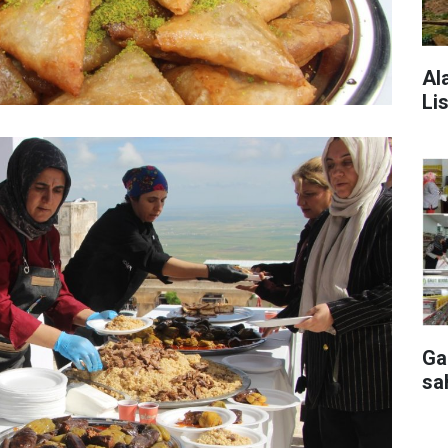
Al
Lis
Ga
sa