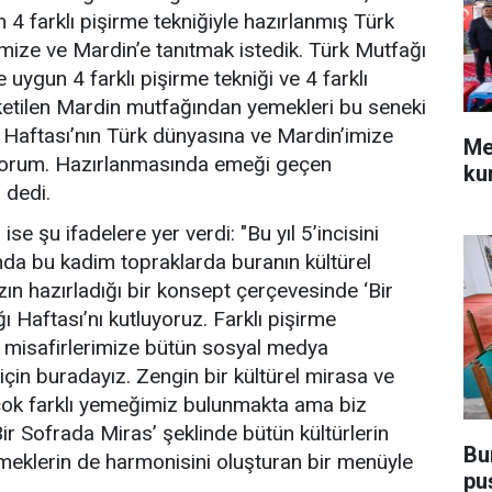
4 farklı pişirme tekniğiyle hazırlanmış Türk
mize ve Mardin’e tanıtmak istedik. Türk Mutfağı
 uygun 4 farklı pişirme tekniği ve 4 farklı
üketilen Mardin mutfağından yemekleri bu seneki
 Haftası’nın Türk dünyasına ve Mardin’imize
Me
diyorum. Hazırlanmasında emeği geçen
ku
 dedi.
e şu ifadelere yer verdi: "Bu yıl 5’incisini
da bu kadim topraklarda buranın kültürel
ızın hazırladığı bir konsept çerçevesinde ‘Bir
 Haftası’nı kutluyoruz. Farklı pişirme
na, misafirlerimize bütün sosyal medya
için buradayız. Zengin bir kültürel mirasa ve
çok farklı yemeğimiz bulunmakta ama biz
‘Bir Sofrada Miras’ şeklinde bütün kültürlerin
Bu
yemeklerin de harmonisini oluşturan bir menüyle
pu