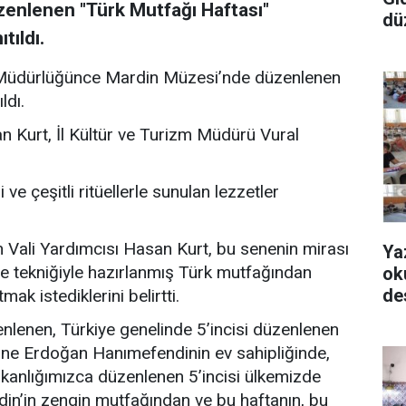
zenlenen "Türk Mutfağı Haftası"
dü
tıldı.
zm Müdürlüğünce Mardin Müzesi’nde düzenlenen
ldı.
an Kurt, İl Kültür ve Turizm Müdürü Vural
e çeşitli ritüellerle sunulan lezzetler
Vali Yardımcısı Hasan Kurt, bu senenin mirası
Ya
me tekniğiyle hazırlanmış Türk mutfağından
ok
de
ak istediklerini belirtti.
nlenen, Türkiye genelinde 5’incisi düzenlenen
ne Erdoğan Hanımefendinin ev sahipliğinde,
kanlığımızca düzenlenen 5’incisi ülkemizde
din’in zengin mutfağından ve bu haftanın, bu