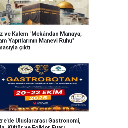
z ve Kalem "Mekândan Manaya;
lam Yapıtlarının Manevi Ruhu"
masıyla çıktı
zre'de Uluslararası Gastronomi,
da, Kültür ve Folklor Fuarı