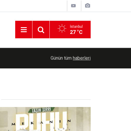
İstanbul
27 °C
19:52
Tarımsal destek ödemesi bugün çiftçilerin hesapl
Günün tüm
haberleri