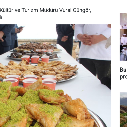
l Kültür ve Turizm Müdürü Vural Güngör,
ı.
Bu
pr