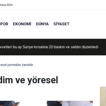
itene Ekle
SPOR
EKONOMI
DÜNYA
SIYASET
vvetleri Lübnan'da saldırılarını sürdürdü
sel yemekler tanıtıldı
dim ve yöresel