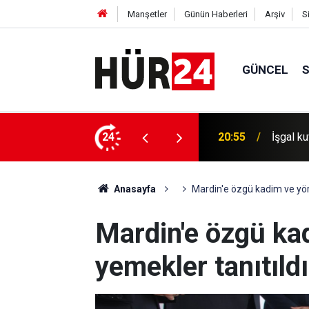
Manşetler
Günün Haberleri
Arşiv
S
GÜNCEL
salına 20 baskın ve saldırı düzenledi
24
20:30
İşgal ku
Anasayfa
Mardin'e özgü kadim ve yöre
Mardin'e özgü ka
yemekler tanıtıldı