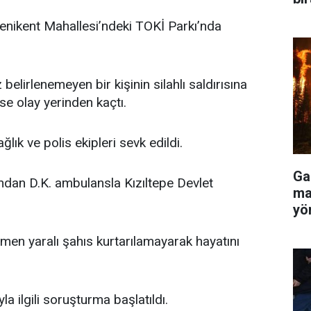
Yenikent Mahallesi’ndeki TOKİ Parkı’nda
belirlenemeyen bir kişinin silahlı saldırısına
ise olay yerinden kaçtı.
lık ve polis ekipleri sevk edildi.
Gaz
ından D.K. ambulansla Kızıltepe Devlet
ma
yön
en yaralı şahıs kurtarılamayarak hayatını
la ilgili soruşturma başlatıldı.