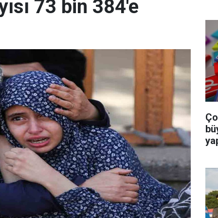
yısı 73 bin 384'e
Ço
bü
ya