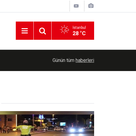
İstanbul
28 °C
Çocukların bağımlılığı üzerinden büyüyen teknolo
12:13
Günün tüm
haberleri
çoğalıyor