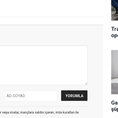
Tr
op
Ga
şü
veya imalar, inançlara saldırı içeren, imla kuralları ile