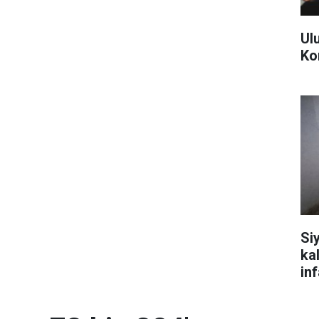
Ul
Ko
Siy
ka
inf