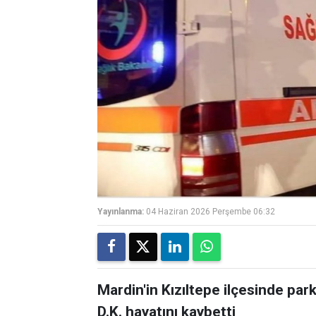
Yayınlanma:
04 Haziran 2026 Perşembe 06:32
Mardin'in Kızıltepe ilçesinde park
D.K. hayatını kaybetti