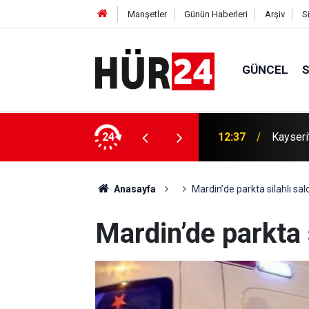
Manşetler
Günün Haberleri
Arşiv
S
GÜNCEL
Uzmanın
4 aranan şahıs yakalandı
24
12:33
inanma
Anasayfa
Mardin’de parkta silahlı saldı
Mardin’de parkta s