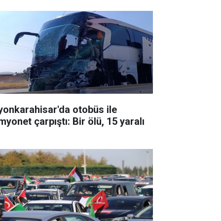
yonkarahisar'da otobüs ile
yonet çarpıştı: Bir ölü, 15 yaralı