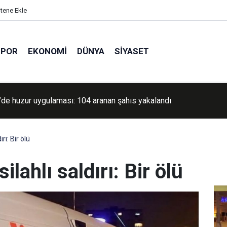
itene Ekle
SPOR
EKONOMI
DÜNYA
SIYASET
dan dolandırıcılık uyarısı: Korku ve aciliyet oluşturan mesajlara
yın
rı: Bir ölü
ilahlı saldırı: Bir ölü