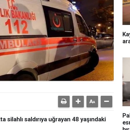
Ka
ar
Pa
ta silahlı saldırıya uğrayan 48 yaşındaki
es
bı